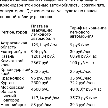
Краснодаре этой осенью автомобилисты сожгли пять
эвакуаторов. Где живется легче - судите по нашей
сводной таблице расценок.
Плата за
Тариф на хранение
эвакуацию
Регион, город
легкового
легкового
автомобиля
автомобиля
Астраханская
129,1 руб./км
9 руб./час
область
Екатеринбург
995 руб.
30 руб./час
Казань
1201,34 руб.
60,98 руб./час
Камчатский
2867 руб.
100 руб./час
край
Краснодарский
2225 руб.
25 руб./час
край
Красноярск
95 руб./км
35 руб./час
Курган
2500 руб.
72,2 руб./час
Московская
4500 руб.
40 (80)* руб./час
область
Нижний
117,14 руб./км
35,73 руб./час
Новгород
Новосибирск
58 руб./км
39,5 руб./час