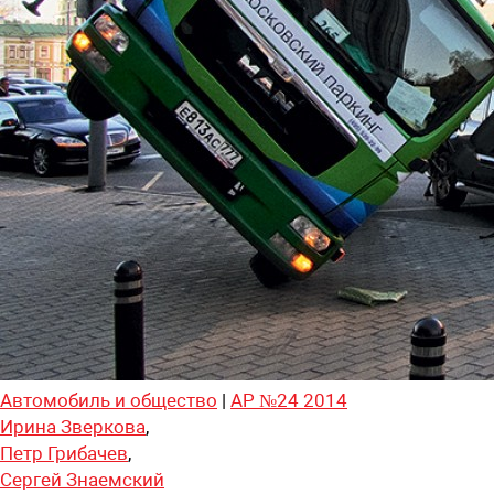
Автомобиль и общество
|
АР №24 2014
Ирина Зверкова
,
Петр Грибачев
,
Сергей Знаемский