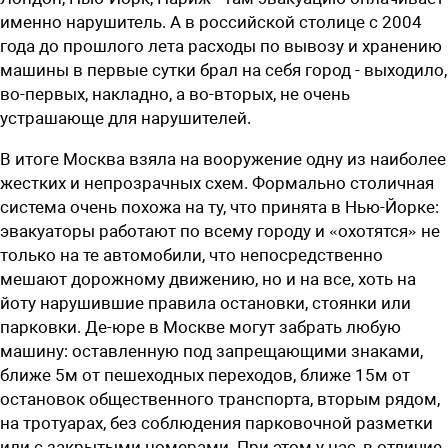
именно нарушитель. А в российской столице с 2004
года до прошлого лета расходы по вывозу и хранению
машины в первые сутки брал на себя город - выходило,
во-первых, накладно, а во-вторых, не очень
устрашающе для нарушителей.
В итоге Москва взяла на вооружение одну из наиболее
жестких и непрозрачных схем. Формально столичная
система очень похожа на ту, что принята в Нью-Йорке:
эвакуаторы работают по всему городу и «охотятся» не
только на те автомобили, что непосредственно
мешают дорожному движению, но и на все, хоть на
йоту нарушившие правила остановки, стоянки или
парковки. Де-юре в Москве могут забрать любую
машину: оставленную под запрещающими знаками,
ближе 5м от пешеходных переходов, ближе 15м от
остановок общественного транспорта, вторым рядом,
на тротуарах, без соблюдения парковочной разметки
или с закрытыми номерами. При этом у нас, в отличие