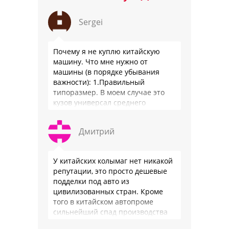
Sergei
Почему я не куплю китайскую
машину. Что мне нужно от
машины (в порядке убывания
важности): 1.Правильный
типоразмер. В моем случае это
кузов универсал среднего
размера. 2.Надежность. Хочется
быть уверенным, что она меня
Дмитрий
везде довезет и …
У китайских колымаг нет никакой
репутации, это просто дешевые
подделки под авто из
цивилизованных стран. Кроме
того в китайском автопроме
сильнейший спад производства
(более 20% по итогам года)и