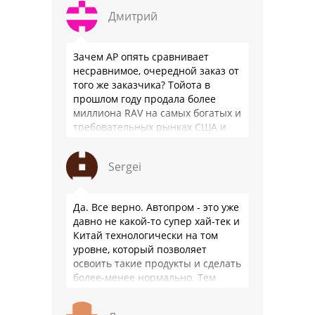
почти все китайские
Дмитрий
производители работают …
Зачем АР опять сравнивает
несравнимое, очередной заказ от
того же заказчика? Тойота в
прошлом году продала более
миллиона RAV на самых богатых и
требовательных рынках США и
Японии, в очередной раз
подтвердив статус …
Sergei
Да. Все верно. Автопром - это уже
давно не какой-то супер хай-тек и
Китай технологически на том
уровне, который позволяет
освоить такие продукты и сделать
более-менее нормально. Тем
более, что китайцы просто …