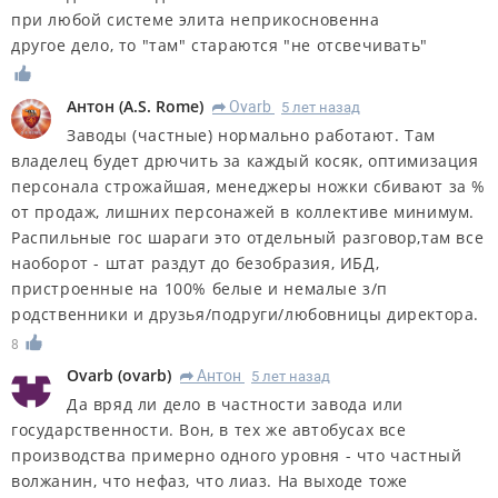
при любой системе элита неприкосновенна
другое дело, то "там" стараются "не отсвечивать"
Антон
(
A.S. Rome
)
Ovarb
5 лет назад
R
Заводы (частные) нормально работают. Там
владелец будет дрючить за каждый косяк, оптимизация
персонала строжайшая, менеджеры ножки сбивают за %
от продаж, лишних персонажей в коллективе минимум.
Распильные гос шараги это отдельный разговор,там все
наоборот - штат раздут до безобразия, ИБД,
пристроенные на 100% белые и немалые з/п
родственники и друзья/подруги/любовницы директора.
8
Ovarb
(
ovarb
)
Антон
5 лет назад
R
Да вряд ли дело в частности завода или
государственности. Вон, в тех же автобусах все
производства примерно одного уровня - что частный
волжанин, что нефаз, что лиаз. На выходе тоже