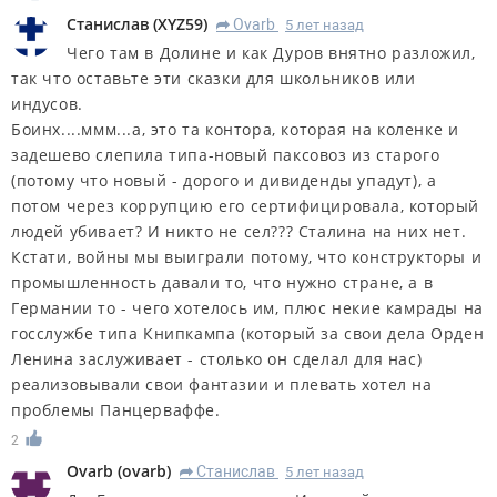
Станислав
(
XYZ59
)
Ovarb
5 лет назад
R
Чего там в Долине и как Дуров внятно разложил,
так что оставьте эти сказки для школьников или
индусов.
Боинх....ммм...а, это та контора, которая на коленке и
задешево слепила типа-новый паксовоз из старого
(потому что новый - дорого и дивиденды упадут), а
потом через коррупцию его сертифицировала, который
людей убивает? И никто не сел??? Сталина на них нет.
Кстати, войны мы выиграли потому, что конструкторы и
промышленность давали то, что нужно стране, а в
Германии то - чего хотелось им, плюс некие камрады на
госслужбе типа Книпкампа (который за свои дела Орден
Ленина заслуживает - столько он сделал для нас)
реализовывали свои фантазии и плевать хотел на
проблемы Панцерваффе.
2
Ovarb
(
ovarb
)
Станислав
5 лет назад
R