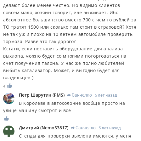
делают более-менее честно. Но видимо клиентов
совсем мало, хозяин говорит, еле выживает. Ибо
абсолютное большинство вместо 700 с чем то рублей за
ТО тратят 1500 или сколько там стоит в страховой? Хотя
не так уж и плохо на 10 летнем автомобиле проверить
тормоза. Разве это так дорого?
Кстати, если поставить оборудование для анализа
выхлопа, можно будет со многими поторговаться на
счёт получения талона. У нас же полно любителей
выбить катализатор. Может, и выгодно будет для
владельцев )
4
Петр Шарутин
(
PMS
)
Санчелло
5 лет назад
R
В Королёве в автоколонне вообще просто на
улице машину смотрят и всё
Дмитрий
(
Nemo53817
)
Санчелло
5 лет назад
R
Стенды для проверки выхлопа имеются, у меня