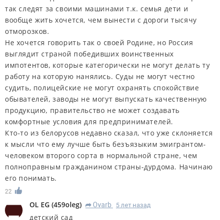
так следят за своими машинами т.к. семья дети и
вообще жить хочется, чем вынести с дороги тысячу
отморозков.
Не хочется говорить так о своей Родине, но Россия
выглядит страной победивших воинственных
импотентов, которые категорически не могут делать ту
работу на которую нанялись. Суды не могут честно
судить, полицейские не могут охранять спокойствие
обывателей, заводы не могут выпускать качественную
продукцию, правительство не может создавать
комфортные условия для предпринимателей.
Кто-то из белорусов недавно сказал, что уже склоняется
к мысли что ему лучше быть безъязыким эмигрантом-
человеком второго сорта в нормальной стране, чем
полноправным гражданином страны-дурдома. Начинаю
его понимать.
22
OL EG
(
459oleg
)
Ovarb
5 лет назад
R
детский сад