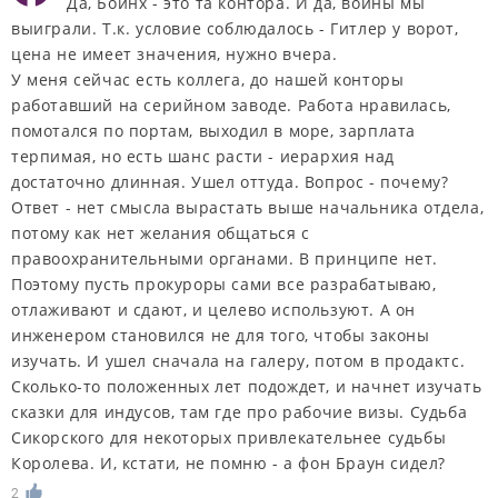
Да, Боинх - это та контора. И да, войны мы
выиграли. Т.к. условие соблюдалось - Гитлер у ворот,
цена не имеет значения, нужно вчера.
У меня сейчас есть коллега, до нашей конторы
работавший на серийном заводе. Работа нравилась,
помотался по портам, выходил в море, зарплата
терпимая, но есть шанс расти - иерархия над
достаточно длинная. Ушел оттуда. Вопрос - почему?
Ответ - нет смысла вырастать выше начальника отдела,
потому как нет желания общаться с
правоохранительными органами. В принципе нет.
Поэтому пусть прокуроры сами все разрабатываю,
отлаживают и сдают, и целево используют. А он
инженером становился не для того, чтобы законы
изучать. И ушел сначала на галеру, потом в продактс.
Сколько-то положенных лет подождет, и начнет изучать
сказки для индусов, там где про рабочие визы. Судьба
Сикорского для некоторых привлекательнее судьбы
Королева. И, кстати, не помню - а фон Браун сидел?
2