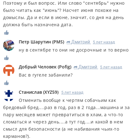
Поэтому и был вопрос. Или слово "сентябрь" нужно
было читать как "июнь"? Насчет июня похоже на
домыслы. Да и если в июне, значит, со дня на день
должна быть назначена дата.
Петр Шарутин
(
PMS
)
Дмитрий
5 лет назад
R
ну в сентябре то они не досрочные и то верно
Добрый Человек
(
Pofig
)
Дмитрий
5 лет назад
R
Вас в гугеле забанили?
Станислав
(
XYZ59
)
5 лет назад
Отменить вообще к чертям собачьим как
бредовый бред....раз в год, раз в 2 года...машина и за
пару месяцев может превратиться в хлам, а что-то
сломаться и через день....а тут год....и какой в нем
смысл для безопасности (а не набивания чьих-то
карманов?).