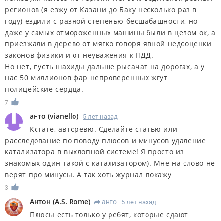
регионов (я езжу от Казани до Баку несколько раз в
году) ездили с разной степенью бесшабашности, но
даже у самых отмороженных машины были в целом ок, а
приезжали в дерево от мягко говоря явной недооценки
законов физики и от неуважения к ПДД.
Но нет, пусть шахиды дальше рысачат на дорогах, а у
нас 50 миллионов фар непроверенных жгут
полицейские сердца.
7
анто
(
vianello
)
5 лет назад
Кстате, авторевю. Сделайте статью или
расследование по поводу плюсов и минусов удаление
катализатора в выхлопной системе! Я просто из
знакомых один такой с катализатором). Мне на слово не
верят про минусы. А так хоть журнал покажу
3
Антон
(
A.S. Rome
)
анто
5 лет назад
R
Плюсы есть только у ребят, которые сдают