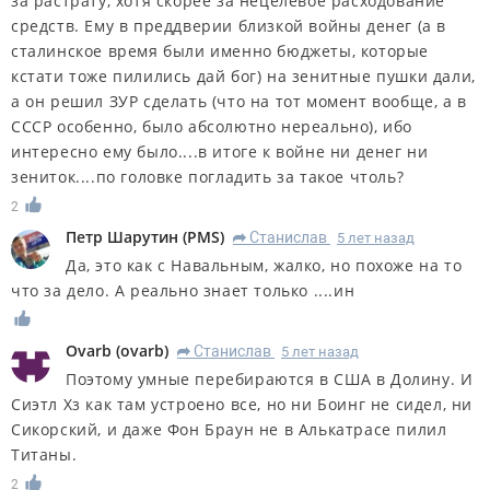
за растрату, хотя скорее за нецелевое расходование
средств. Ему в преддверии близкой войны денег (а в
сталинское время были именно бюджеты, которые
кстати тоже пилились дай бог) на зенитные пушки дали,
а он решил ЗУР сделать (что на тот момент вообще, а в
СССР особенно, было абсолютно нереально), ибо
интересно ему было....в итоге к войне ни денег ни
зениток....по головке погладить за такое чтоль?
2
Петр Шарутин
(
PMS
)
Станислав
5 лет назад
R
Да, это как с Навальным, жалко, но похоже на то
что за дело. А реально знает только ....ин
Ovarb
(
ovarb
)
Станислав
5 лет назад
R
Поэтому умные перебираются в США в Долину. И
Сиэтл Хз как там устроено все, но ни Боинг не сидел, ни
Сикорский, и даже Фон Браун не в Алькатрасе пилил
Титаны.
2