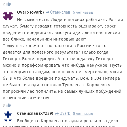
2
Ovarb
(
ovarb
)
Станислав
5 лет назад
R
Не, смысл есть. Люди в погонах работают, России
служат, бумагу изводят, готовность оценивают, сроки
введения передвигают, выслуга идет, льготная пенсия
все ближе, начальники интервью дают.
Толку нет, конечно - но часто ли в России что-то
делается для полезного результата? Только когда
Гитлер к Волге подходит. А нет неподалеку Гитлера -
можно и пореформировать что нибудь ненужное. Пусть
это неприятно людям, но в целом не смертельно, могли
бы и что более вредное придумать. Вон, в 30е Гитлера
не было - и люди в погонах Туполева с Королевым
попросили лес попилить, из самых лучших побуждений
в служении отечеству.
3
Станислав
(
XYZ59
)
Ovarb
5 лет назад
R
Вообще-то Королева посадили реально за дело -