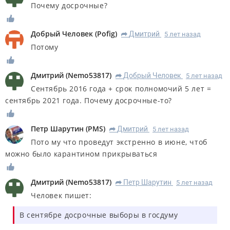
Почему досрочные?
Добрый Человек
(
Pofig
)
Дмитрий
5 лет назад
R
Потому
Дмитрий
(
Nemo53817
)
Добрый Человек
5 лет назад
R
Сентябрь 2016 года + срок полномочий 5 лет =
сентябрь 2021 года. Почему досрочные-то?
Петр Шарутин
(
PMS
)
Дмитрий
5 лет назад
R
Пото му что проведут экстренно в июне, чтоб
можно было карантином прикрываться
Дмитрий
(
Nemo53817
)
Петр Шарутин
5 лет назад
R
Человек пишет:
В сентябре досрочные выборы в госдуму