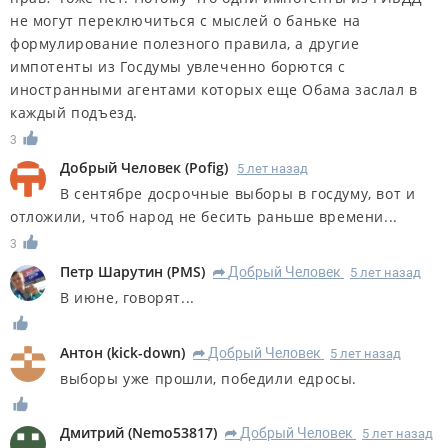
не могут переключиться с мыслей о баньке на
формулирование полезного правила, а другие
импотенты из Госдумы увлеченно борются с
иностранными агентами которых еще Обама заслал в
каждый подъезд.
3
Добрый Человек
(
Pofig
)
5 лет назад
В сентябре досрочные выборы в госдуму, вот и
отложили, чтоб народ не бесить раньше времени...
3
Петр Шарутин
(
PMS
)
Добрый Человек
5 лет назад
R
В июне, говорят...
Антон
(
kick-down
)
Добрый Человек
5 лет назад
R
выборы уже прошли, победили едросы.
Дмитрий
(
Nemo53817
)
Добрый Человек
5 лет назад
R