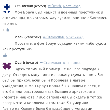
Станислав
(
XYZ59
)
Ovarb
5 лет назад
R
Фон Браун был нацист и военный преступник и
англичанцы, по которым Фау лупили, очинно обижались
что нет.
1
Иван
(
VancheZ
)
Станислав
5 лет назад
R
Простите, а фон Браун осужден каким либо судом
как преступник?
Ovarb
(
ovarb
)
Станислав
5 лет назад
R
Здесь типичный пример не нашего подхода к
делу. Отсидеть могут многие, ракету сделать - нет. Вот
был бы прикол, если бы и Королева в лагере
ухайдокали, и фон Браун попал бы к нашим в плен, и
его бы или расстреляли как бывшего аристократа
("фон") и нациста, либо отправили бы сидеть в тот же
лагерь что и Королева и там тоже бы уморили.
Где-то на Колыме было бы кладбище с могилами