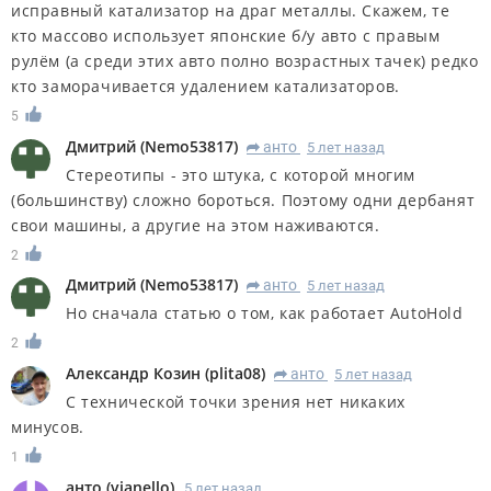
исправный катализатор на драг металлы. Скажем, те
кто массово использует японские б/у авто с правым
рулём (а среди этих авто полно возрастных тачек) редко
кто заморачивается удалением катализаторов.
5
Дмитрий
(
Nemo53817
)
анто
5 лет назад
R
Стереотипы - это штука, с которой многим
(большинству) сложно бороться. Поэтому одни дербанят
свои машины, а другие на этом наживаются.
2
Дмитрий
(
Nemo53817
)
анто
5 лет назад
R
Но сначала статью о том, как работает AutoHold
2
Александр Козин
(
plita08
)
анто
5 лет назад
R
С технической точки зрения нет никаких
минусов.
1
анто
(
vianello
)
5 лет назад