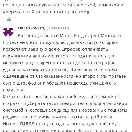
потенциальных руководителей советской, немецкой и
американской космических программ))
1
Ovarb
(
ovarb
)
5 лет назад
Вот есть условные Мары Багдасарян/Михаилы
Ефремовы/дети прокуроров, доходы/статус которых
позволяют львиную долю штрафов оплачивать
карманными деньгами, которые ездят как хотят, и
меряются друг с другом сколько десятков штрафов
удалось насобирать за месяц. Через какое-то время
ошалевшие от безнаказанности, на второй или третьей
сотне штрафов они убивают пешехода или другого
водителя.
Казалось бы - вот реальная проблема, во всем мире
стараются убирать таких товарищей с дороги балльной
системой, и оставшиеся дисциплинированные тошноты
радуют глаз низкими показателями аварийности.
Но нет, ГИБДД проще создать ежегодную проблему
нескольким десятков миллионов обывателей, которые и