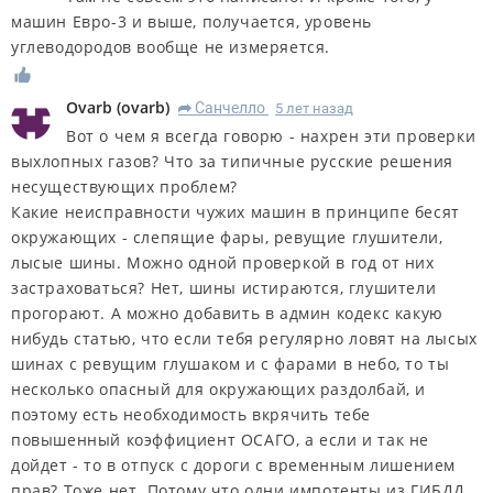
машин Евро-3 и выше, получается, уровень
углеводородов вообще не измеряется.
Ovarb
(
ovarb
)
Санчелло
5 лет назад
R
Вот о чем я всегда говорю - нахрен эти проверки
выхлопных газов? Что за типичные русские решения
несуществующих проблем?
Какие неисправности чужих машин в принципе бесят
окружающих - слепящие фары, ревущие глушители,
лысые шины. Можно одной проверкой в год от них
застраховаться? Нет, шины истираются, глушители
прогорают. А можно добавить в админ кодекс какую
нибудь статью, что если тебя регулярно ловят на лысых
шинах с ревущим глушаком и с фарами в небо, то ты
несколько опасный для окружающих раздолбай, и
поэтому есть необходимость вкрячить тебе
повышенный коэффициент ОСАГО, а если и так не
дойдет - то в отпуск с дороги с временным лишением
прав? Тоже нет. Потому что одни импотенты из ГИБДД