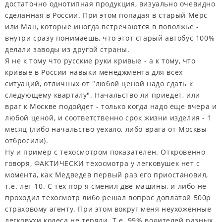
достаточно однотипная продукция, визуально очевидно
сделанная в России. При этом попадая в старый Мерс
или Ман, которые иногда встречаются в поволжье -
внутри сразу понимаешь, что этот старый автобус 100%
делали заводы из другой страны.
Я не к тому что русские руки кривые - а к тому, что
кривые в России навыки менеджмента для всех
ситуаций, отличных от "любой ценой надо сдать к
следующему кварталу". Начальство ли приедет, или
враг к Москве подойдет - только когда надо еще вчера и
любой ценой, и соответственно срок жизни изделия - 1
месяц (либо начальство уехало, либо врага от Москвы
отбросили).
Ну и пример с техосмотром показателен. Откровенно
говоря, ФАКТИЧЕСКИ техосмотра у легковушек нет с
момента, как Медведев первый раз его приостановил,
т.е. лет 10. С тех пор я сменил две машины, и либо не
проходил техосмотр либо решал вопрос доплатой 500р
страховому агенту. При этом вокруг меня неухоженные
легковухи колеса не теряли. Т.е. 99% водителей разных