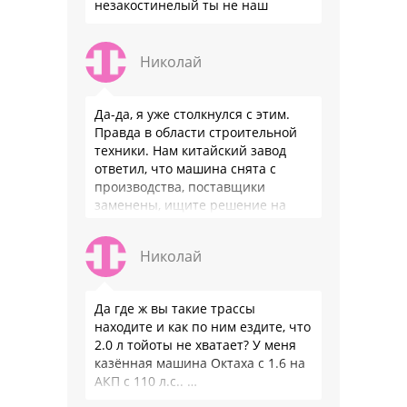
незакостинелый ты не наш
Николай
Да-да, я уже столкнулся с этим.
Правда в области строительной
техники. Нам китайский завод
ответил, что машина снята с
производства, поставщики
заменены, ищите решение на
местном рынке. Ответ завода на
официальном бланке …
Николай
Да где ж вы такие трассы
находите и как по ним ездите, что
2.0 л тойоты не хватает? У меня
казённая машина Октаха с 1.6 на
АКП с 110 л.с.. …