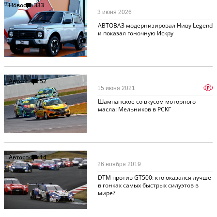
Новости
333
3 июня 2026
АВТОВАЗ модернизировал Ниву Legend
и показал гоночную Искру
Автоспорт
52
p
15 июня 2021
Шампанское со вкусом моторного
масла: Мельников в РСКГ
Автоспорт
14
26 ноября 2019
DTM против GT500: кто оказался лучше
в гонках самых быстрых силуэтов в
мире?