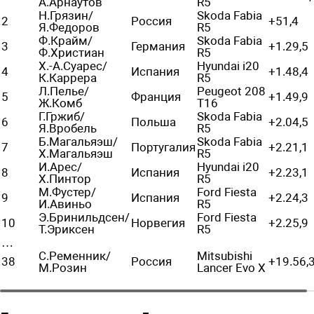
А.Арнаутов
R5
Н.Грязин/
Skoda Fabia
2
Россия
+51,4
Я.Федоров
R5
Ф.Крайм/
Skoda Fabia
3
Германия
+1.29,5
Ф.Христиан
R5
Х.-А.Суарес/
Hyundai i20
4
Испания
+1.48,4
К.Каррера
R5
Л.Пелье/
Peugeot 208
5
Франция
+1.49,9
Ж.Комб
T16
Г.Гржиб/
Skoda Fabia
6
Польша
+2.04,5
Я.Вробель
R5
Б.Магальяэш/
Skoda Fabia
7
Португалия
+2.21,1
Х.Магальяэш
R5
И.Арес/
Hyundai i20
8
Испания
+2.23,1
Х.Пинтор
R5
М.Фустер/
Ford Fiesta
9
Испания
+2.24,3
И.Авиньо
R5
Э.Бринильдсен/
Ford Fiesta
10
Норвегия
+2.25,9
Т.Эриксен
R5
…
С.Ременник/
Mitsubishi
38
Россия
+19.56,
М.Розин
Lancer Evo X