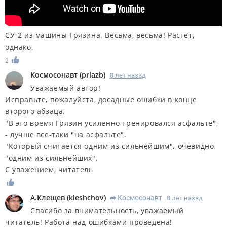
СУ-2 из машины Грязина. Весьма, весьма! Растет,
однако.
2
Космосонавт
(
prlazb
)
8 лет назад
Уважаемый автор!
Исправьте, пожалуйста, досадные ошибки в конце
второго абзаца.
"В это время Грязин усиленно тренировался асфальте",
- лучше все-таки "на асфальте".
"Который считается одним из сильнейшим",-очевидно
"одним из сильнейших".
С уважением, читатель
А.Клещев
(
kleshchov
)
Космосонавт
8 лет назад
R
Спасибо за внимательность, уважаемый
читатель! Работа над ошибками проведена!