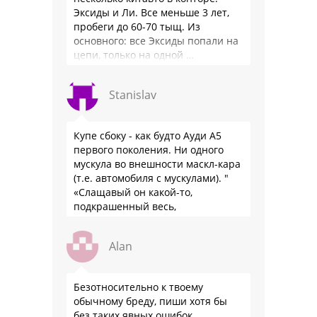
Эксиды и Ли. Все меньше 3 лет,
пробеги до 60-70 тыщ. Из
основного: все Эксиды попали на
цепи, только на одной …
Stanislav
Купе сбоку - как будто Ауди А5
первого поколения. Ни одного
мускула во внешности маскл-кара
(т.е. автомобиля с мускулами). "
«Слащавый он какой-то,
подкрашенный весь,
подпудренный как баба... Весь
такой... Одно слово — румын»
Alan
Безотносительно к твоему
обычному бреду, пиши хотя бы
без таких явных ошибок.