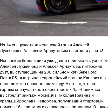
Из 14 спецучастков испанской гонки Алексей
Лукьянюк с Алексеем Арнаутовым выиграли десять!
Испанские болельщики уже давно привыкли к успехам
Алексея Лукьянюка и Алексея Арнаутова: питерский
дуэт, выступающий на 280-сильном хэтчбеке Ford
Fiesta R5, выигрывал европейский этап на Канарах и в
прошлом, и в позапрошлом году. А вот то, что на
горных спецучастках в окрестностях Лас-Пальмаса
выстрелит экипаж москвича Николая Грязина и
уральца Ярослава Федорова, получивший стартовый
номер «16», для многих оказалось сюрпризом. Однако