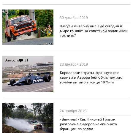
Автоспорт
32
30 декабря 2019
Жигули интернэшнл. Где сегодня в
мире гоняют на советской раллийной
технике?
Автоспорт
31
28 декабря 2019
Королевские траты, французские
свиньи и Аврора без юбки: чем жил
гоночный мир в конце 1979-го
Автоспорт
4
24 ноября 2019
«Выжили!» Как Николай Грязин
разгромил лидеров чемпионата
Франции по ралли