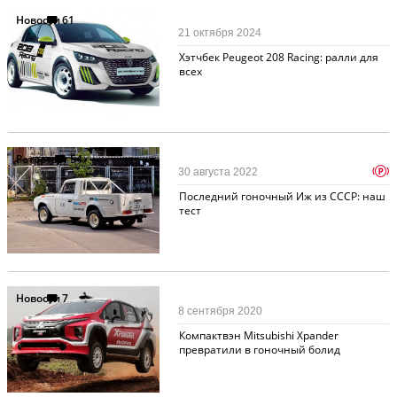
Новости
61
21 октября 2024
Хэтчбек Peugeot 208 Racing: ралли для
всех
Ретротест
54
p
30 августа 2022
Последний гоночный Иж из СССР: наш
тест
Новости
7
8 сентября 2020
Компактвэн Mitsubishi Xpander
превратили в гоночный болид