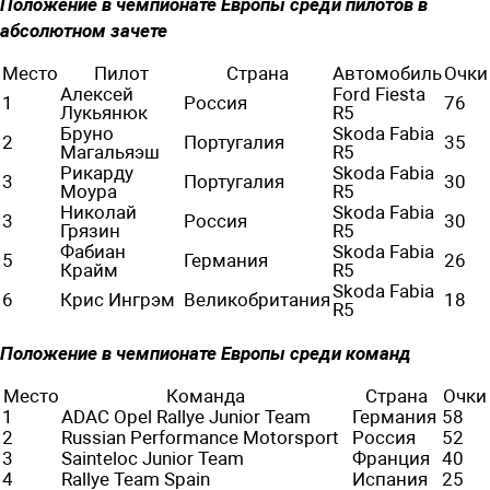
Положение в чемпионате Европы среди пилотов в
абсолютном зачете
Место
Пилот
Страна
Автомобиль
Очки
Алексей
Ford Fiesta
1
Россия
76
Лукьянюк
R5
Бруно
Skoda Fabia
2
Португалия
35
Магальяэш
R5
Рикарду
Skoda Fabia
3
Португалия
30
Моура
R5
Николай
Skoda Fabia
3
Россия
30
Грязин
R5
Фабиан
Skoda Fabia
5
Германия
26
Крайм
R5
Skoda Fabia
6
Крис Ингрэм
Великобритания
18
R5
Положение в чемпионате Европы среди команд
Место
Команда
Страна
Очки
1
ADAC Opel Rallye Junior Team
Германия
58
2
Russian Performance Motorsport
Россия
52
3
Sainteloc Junior Team
Франция
40
4
Rallye Team Spain
Испания
25