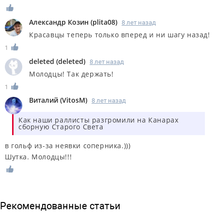
Александр Козин
(
plita08
)
8 лет назад
Красавцы теперь только вперед и ни шагу назад!
1
deleted
(
deleted
)
8 лет назад
Молодцы! Так держать!
1
Виталий
(
VitosM
)
8 лет назад
Как наши раллисты разгромили на Канарах
сборную Старого Света
в гольф из-за неявки соперника.)))
Шутка. Молодцы!!!
Рекомендованные статьи