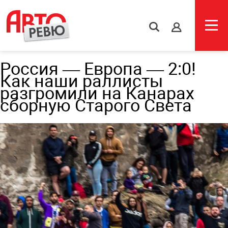
s
Россия — Европа — 2:0!
Как наши раллисты
разгромили на Канарах
сборную Старого Света