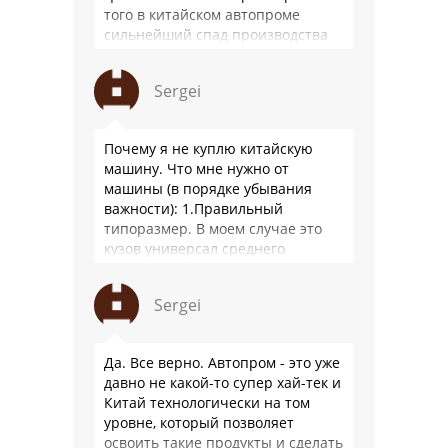
того в китайском автопроме
сильнейший спад производства
(более 20% по итогам года)и
почти все китайские
Sergei
производители работают …
Почему я не куплю китайскую
машину. Что мне нужно от
машины (в порядке убывания
важности): 1.Правильный
типоразмер. В моем случае это
кузов универсал среднего
размера. 2.Надежность. Хочется
быть уверенным, что она меня
Sergei
везде довезет и …
Да. Все верно. Автопром - это уже
давно не какой-то супер хай-тек и
Китай технологически на том
уровне, который позволяет
освоить такие продукты и сделать