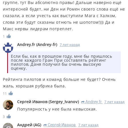
группе, тут Вы абсолютно правы! Дальше наверно ещё
интересней будет, ни Ден ни Ромен своего слова ещё не
сказали, а если учесть как выступили Мага с Халком,
слова эти будут сказаны отнють не шопотом!))) Да и
Макс нервы лидерам потреплет.
1
Andrey.fr
(
Andrey-fr
)
7 лет назад
Если бы, как в прошлом году, мне бы пришлось
после каждого Гран При составлять рейтинг
пилотов, Даня получил бы очень высокую
оценку.
Рейтинга пилотов и команд больше не будет? Очень
жаль, хорошая рубрика была.
11
Сергей Иванов
(
Sergey_Ivanov
)
Andrey.fr
7 лет назад
R
Популярность у нее была невысокая.
3
Андрей
(
AG
)
Сергей Иванов
7 лет назад
R