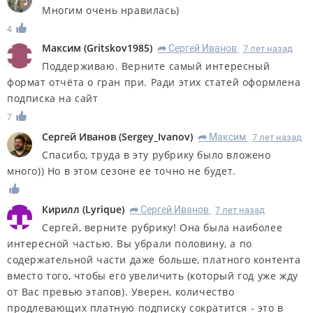
Многим очень нравилась)
4
Максим
(
Gritskov1985
)
Сергей Иванов
7 лет назад
R
Поддерживаю. Верните самый интересный
формат отчёта о гран при. Ради этих статей оформлена
подписка на сайт
7
Сергей Иванов
(
Sergey_Ivanov
)
Максим
7 лет назад
R
Спасибо, труда в эту рубрику было вложено
много)) Но в этом сезоне ее точно не будет.
Кирилл
(
Lyrique
)
Сергей Иванов
7 лет назад
R
Сергей, верните рубрику! Она была наиболее
интересной частью. Вы убрали половину, а по
содержательной части даже больше, платного контента
вместо того, чтобы его увеличить (который год уже жду
от Вас превью этапов). Уверен, количество
продлевающих платную подписку сократится - это в