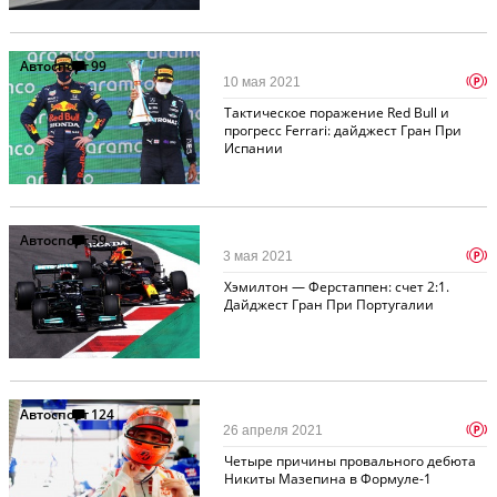
Автоспорт
99
p
10 мая 2021
Тактическое поражение Red Bull и
прогресс Ferrari: дайджест Гран При
Испании
Автоспорт
59
p
3 мая 2021
Хэмилтон — Ферстаппен: счет 2:1.
Дайджест Гран При Португалии
Автоспорт
124
p
26 апреля 2021
Четыре причины провального дебюта
Никиты Мазепина в Формуле-1