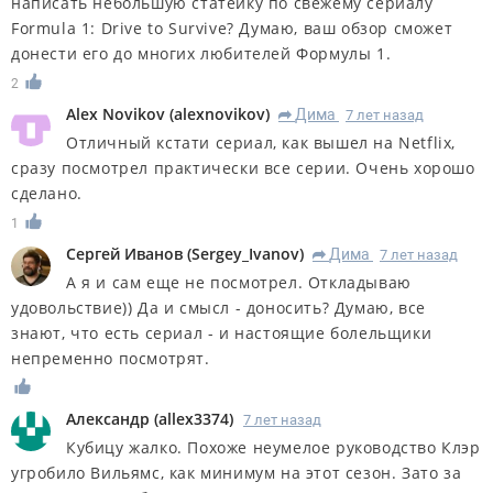
написать небольшую статейку по свежему сериалу
Formula 1: Drive to Survive? Думаю, ваш обзор сможет
донести его до многих любителей Формулы 1.
2
Alex Novikov
(
alexnovikov
)
Дима
7 лет назад
R
Отличный кстати сериал, как вышел на Netflix,
сразу посмотрел практически все серии. Очень хорошо
сделано.
1
Сергей Иванов
(
Sergey_Ivanov
)
Дима
7 лет назад
R
А я и сам еще не посмотрел. Откладываю
удовольствие)) Да и смысл - доносить? Думаю, все
знают, что есть сериал - и настоящие болельщики
непременно посмотрят.
Александр
(
allex3374
)
7 лет назад
Кубицу жалко. Похоже неумелое руководство Клэр
угробило Вильямс, как минимум на этот сезон. Зато за