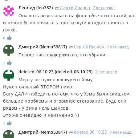
Леонид
(
leo332
)
Сергей Иванов
7 лет назад
R
Она хоть выделялась на фоне обычных статей, да
и можно было почитать про заслуги каждого пилота в
гонке.
6
Дмитрий
(
Nemo53817
)
Сергей Иванов
7 лет назад
R
Полностью поддерживаю, что убрали.
1
deleted_06.10.23
(
deleted_06.10.23
)
7 лет назад
Мерсу не нужен конкурент Хэму.
Нужен сильный ВТОРОЙ пилот.
Боту ДАЛИ победить потому, что у Хэма были слишком
большие проблемы и огромное отставание. Будь они
рядом - у фина ноль шансов.
Это же очевидно и неизменно ;-)
1
Дмитрий
(
Nemo53817
)
deleted_06.10.23
7 лет назад
R