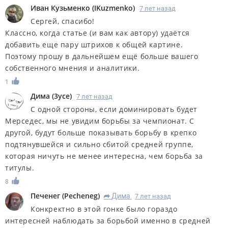
Иван Кузьменко
(
IKuzmenko
)
7 лет назад
Сергей, спасибо!
Классно, когда статье (и вам как автору) удаётся
добавить еще пару штрихов к общей картине.
Поэтому прошу в дальнейшем ещё больше вашего
собственного мнения и аналитики.
1
Дима
(
3yce
)
7 лет назад
С одной стороны, если доминировать будет
Мерседес, мы не увидим борьбы за чемпионат. С
другой, будут больше показывать борьбу в крепко
подтянувшейся и сильно сбитой средней группе,
которая ничуть не менее интересна, чем борьба за
титулы.
8
Печенег
(
Pecheneg
)
Дима
7 лет назад
R
Конкректно в этой гонке было гораздо
интересней наблюдать за борьбой именно в средней