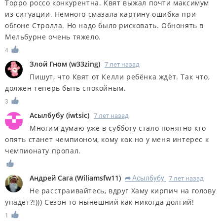
Торро россо конкурентна. Квят выжал почти максимум
из ситуации. Немного смазала картину ошибка при
обгоне Стролла. Но надо было рисковать. Обнонять в
Мельбурне очень тяжело.
4
Злой Гном
(
w33zing
)
7 лет назад
Пишут, что Квят от Келли ребёнка ждёт. Так что,
должен теперь быть спокойным.
3
Асылбубу
(
iwtsic
)
7 лет назад
Многим думаю уже в субботу стало понятно кто
опять станет чемпионом, кому как но у меня интерес к
чемпионату пропал.
Андрей Сага
(
Wiliamsfw11
)
Асылбубу
7 лет назад
R
Не расстраивайтесь, вдруг Хаму кирпич на голову
упадет?!))) Сезон то нынешний как никогда долгий!
1