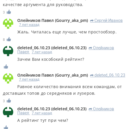
качестве аргумента для руководства.
3
Олейников Павел
(
Gourry_aka_pm
)
Сергей Иванов
R
7 лет назад
Жаль. Читалась еще лучше, чем простообзор.
8
deleted_06.10.23
(
deleted_06.10.23
)
Олейников
R
Павел
7 лет назад
Зачем Вам кособокий рейтинг?
Олейников Павел
(
Gourry_aka_pm
)
deleted_06.10.23
R
7 лет назад
Равное количество внимания всем командам, от
доставших топов до середняков и лузеров.
3
deleted_06.10.23
(
deleted_06.10.23
)
Олейников
R
Павел
7 лет назад
А рейтинг тут при чем?