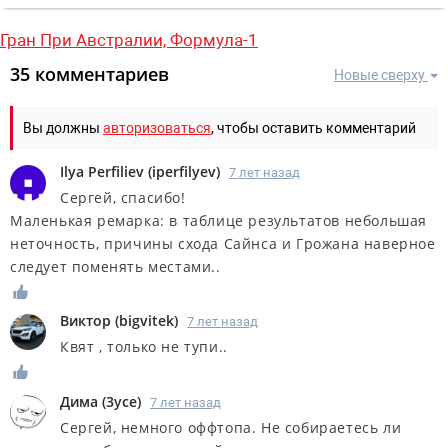
Гран При Австралии,
Формула-1
35 комментариев
Новые сверху
Вы должны
авторизоваться
, чтобы оставить комментарий
Ilya Perfiliev
(
iperfilyev
)
7 лет назад
Сергей, спасибо!
Маленькая ремарка: в таблице результатов небольшая
неточность, причины схода Сайнса и Грожана наверное
следует поменять местами..
Виктор
(
bigvitek
)
7 лет назад
Квят , только не тупи..
Дима
(
3yce
)
7 лет назад
Сергей, немного оффтопа. Не собираетесь ли