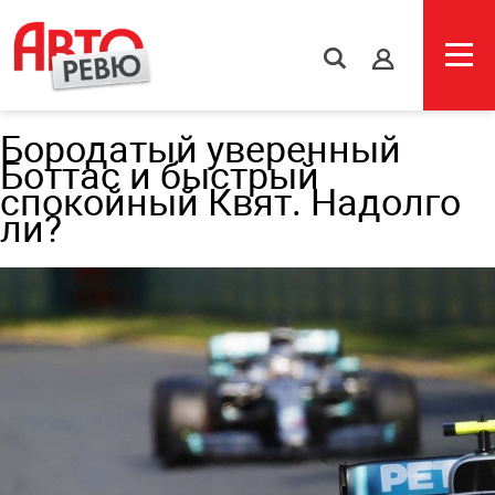
s
Бородатый уверенный
Боттас и быстрый
спокойный Квят. Надолго
ли?