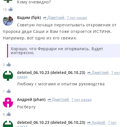
Кому очевидно?
10
Вадим
(
fipk
)
Дмитрий
7 лет назад
R
Советую почаще перечитывать откровения от
пророка дяди Саши и Вам тоже откроется ИСТИНА.
Например, вот одно из его свежих:
Хорошо, что Феррари не оторвались. Будет
интересно.
3
deleted_06.10.23
(
deleted_06.10.23
)
Дмитрий
7 лет
R
назад
Любому с мозгами и опытом руководства
1
Андрей
(
phan
)
Дмитрий
7 лет назад
R
Росбергу
8
deleted_06.10.23
(
deleted_06.10.23
)
Андрей
7 лет
R
назад