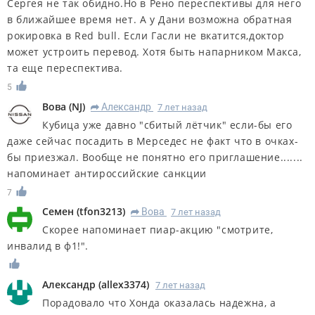
Сергея не так обидно.Но в Рено переспективы для него
в ближайшее время нет. А у Дани возможна обратная
рокировка в Red bull. Если Гасли не вкатится,доктор
может устроить перевод. Хотя быть напарником Макса,
та еще переспектива.
5
Вова
(
NJ
)
Александр
7 лет назад
R
Кубица уже давно "сбитый лётчик" если-бы его
даже сейчас посадить в Мерседес не факт что в очках-
бы приезжал. Вообще не понятно его приглашение.......
напоминает антироссийские санкции
7
Семен
(
tfon3213
)
Вова
7 лет назад
R
Скорее напоминает пиар-акцию "смотрите,
инвалид в ф1!".
Александр
(
allex3374
)
7 лет назад
Порадовало что Хонда оказалась надежна, а