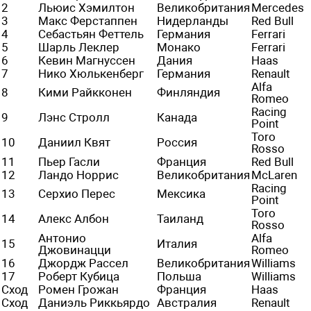
2
Льюис Хэмилтон
Великобритания
Mercedes
3
Макс Ферстаппен
Нидерланды
Red Bull
4
Себастьян Феттель
Германия
Ferrari
5
Шарль Леклер
Монако
Ferrari
6
Кевин Магнуссен
Дания
Haas
7
Нико Хюлькенберг
Германия
Renault
Alfa
8
Кими Райкконен
Финляндия
Romeo
Racing
9
Лэнс Стролл
Канада
Point
Toro
10
Даниил Квят
Россия
Rosso
11
Пьер Гасли
Франция
Red Bull
12
Ландо Норрис
Великобритания
McLaren
Racing
13
Серхио Перес
Мексика
Point
Toro
14
Алекс Албон
Таиланд
Rosso
Антонио
Alfa
15
Италия
Джовинацци
Romeo
16
Джордж Рассел
Великобритания
Williams
17
Роберт Кубица
Польша
Williams
Сход
Ромен Грожан
Франция
Haas
Сход
Даниэль Риккьярдо
Австралия
Renault