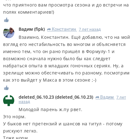
что приятного вам просмотра сезона и до встречи на
полях комментариев!)
Вадим
(
fipk
)
Константин
7 лет назад
R
Взаимно, Константин. Ещё добавлю, что на мой
взгляд его нестабильность во многом и объясняется
именно тем, что он рано пришёл в Формулу-1 и
возможно сначала нужно было бы как следует
набраться опыта в младших гоночных сериях. Ну, а
зрелище можно обеспечивать по разному, посмотрим
как это выйдет у Макса в этом сезоне ;-)
deleted_06.10.23
(
deleted_06.10.23
)
Вадим
7 лет
R
назад
Молодой парень ж.пу рвет.
Это норм.
У быков нет претензий и шансов на титул - потому
рискуют легко.
Тоже норм.