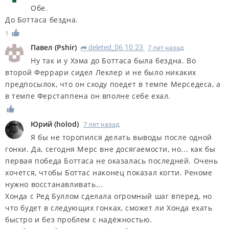
Обе.
До Боттаса бездна.
1
Павел
(
Pshir
)
deleted_06.10.23
7 лет назад
R
Ну так и у Хэма до Боттаса была бездна. Во
второй Феррари сидел Леклер и не было никаких
предпосылок, что он сходу поедет в темпе Мерседеса, а
в темпе Ферстаппена он вполне себе ехал.
Юрий
(
holod
)
7 лет назад
Я бы не торопился делать выводы после одной
гонки. Да, сегодня Мерс вне досягаемости, но... как бы
первая победа Боттаса не оказалась последней. Очень
хочется, чтобы Боттас наконец показал когти. Реноме
нужно восстанавливать...
Хонда с Ред Буллом сделала огромный шаг вперед, но
что будет в следующих гонках, сможет ли Хонда ехать
быстро и без проблем с надёжностью.