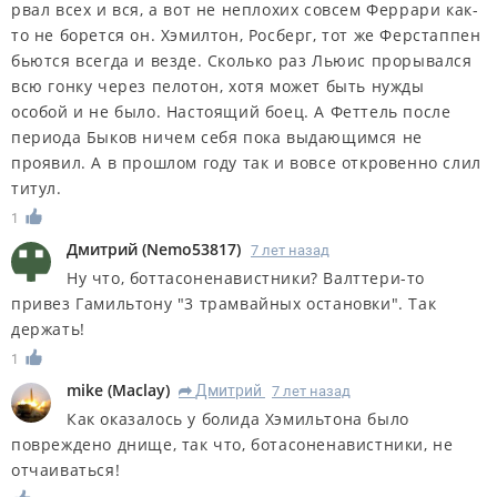
рвал всех и вся, а вот не неплохих совсем Феррари как-
то не борется он. Хэмилтон, Росберг, тот же Ферстаппен
бьются всегда и везде. Сколько раз Льюис прорывался
всю гонку через пелотон, хотя может быть нужды
особой и не было. Настоящий боец. А Феттель после
периода Быков ничем себя пока выдающимся не
проявил. А в прошлом году так и вовсе откровенно слил
титул.
1
Дмитрий
(
Nemo53817
)
7 лет назад
Ну что, боттасоненавистники? Валттери-то
привез Гамильтону "3 трамвайных остановки". Так
держать!
1
mike
(
Maclay
)
Дмитрий
7 лет назад
R
Как оказалось у болида Хэмильтона было
повреждено днище, так что, ботасоненавистники, не
отчаиваться!