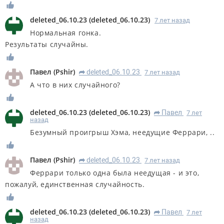
deleted_06.10.23
(
deleted_06.10.23
)
7 лет назад
Нормальная гонка.
Результаты случайны.
Павел
(
Pshir
)
deleted_06.10.23
7 лет назад
R
А что в них случайного?
deleted_06.10.23
(
deleted_06.10.23
)
Павел
7 лет
R
назад
Безумный проигрыш Хэма, неедущие Феррари, ..
Павел
(
Pshir
)
deleted_06.10.23
7 лет назад
R
Феррари только одна была неедущая - и это,
пожалуй, единственная случайность.
deleted_06.10.23
(
deleted_06.10.23
)
Павел
7 лет
R
назад