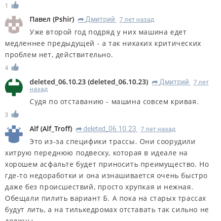
1
Павел
(
Pshir
)
Дмитрий
7 лет назад
R
Уже второй год подряд у них машина едет
медленнее предыдущей - а так никаких критических
проблем нет, действительно.
4
deleted_06.10.23
(
deleted_06.10.23
)
Дмитрий
7 лет
R
назад
Судя по отставанию - машина совсем кривая.
3
Alf
(
Alf_Troff
)
deleted_06.10.23
7 лет назад
R
Это из-за специфики трассы. Они соорудили
хитрую переднюю подвеску, которая в идеале на
хорошем асфальте будет приносить преимущество. Но
где-то недоработки и она изнашивается очень быстро
даже без происшествий, просто хрупкая и нежная.
Обещали пилить вариант Б. А пока на старых трассах
будут лить, а на тилькедромах отставать так сильно не
должны