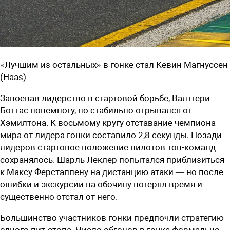
«Лучшим из остальных» в гонке стал Кевин Магнуссен
(Haas)
Завоевав лидерство в стартовой борьбе, Валттери
Боттас понемногу, но стабильно отрывался от
Хэмилтона. К восьмому кругу отставание чемпиона
мира от лидера гонки составило 2,8 секунды. Позади
лидеров стартовое положение пилотов топ-команд
сохранялось. Шарль Леклер попытался приблизиться
к Максу Ферстаппену на дистанцию атаки — но после
ошибки и экскурсии на обочину потерял время и
существенно отстал от него.
Большинство участников гонки предпочли стратегию
одного пит-стопа. Число обгонов в гонке формально