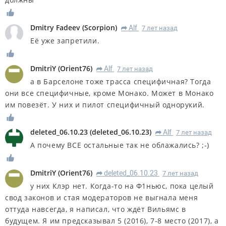
Dmitry Fadeev
(
Scorpion
)
Alf
7 лет назад
R
Её уже запретили.
DmitriY
(
Orient76
)
Alf
7 лет назад
R
а в Барселоне тоже трасса специфичная? Тогда
они все специфичные, кроме Монако. Может в Монако
им повезёт. У них и пилот специфичный однорукий.
deleted_06.10.23
(
deleted_06.10.23
)
Alf
7 лет назад
R
А почему ВСЕ остальные так не облажались? ;-)
DmitriY
(
Orient76
)
deleted_06.10.23
7 лет назад
R
у них Клэр нет. Когда-то на Ф1ньюс, пока целый
свод законов и стая модераторов не выгнала меня
оттуда навсегда, я написал, что ждёт Вильямс в
будущем. Я им предсказывал 5 (2016), 7-8 место (2017), а