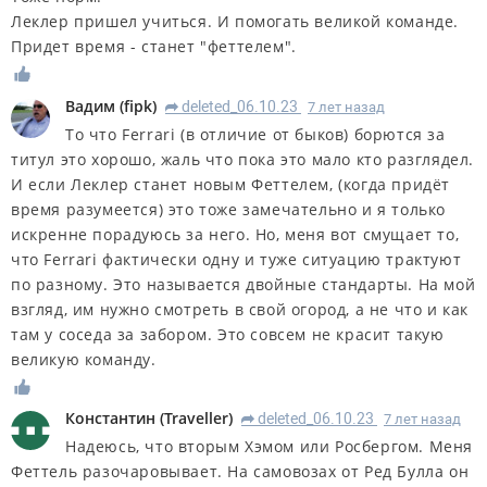
Леклер пришел учиться. И помогать великой команде.
Придет время - станет "феттелем".
Вадим
(
fipk
)
deleted_06.10.23
7 лет назад
R
То что Ferrari (в отличие от быков) борются за
титул это хорошо, жаль что пока это мало кто разглядел.
И если Леклер станет новым Феттелем, (когда придёт
время разумеется) это тоже замечательно и я только
искренне порадуюсь за него. Но, меня вот смущает то,
что Ferrari фактически одну и туже ситуацию трактуют
по разному. Это называется двойные стандарты. На мой
взгляд, им нужно смотреть в свой огород, а не что и как
там у соседа за забором. Это совсем не красит такую
великую команду.
Константин
(
Traveller
)
deleted_06.10.23
7 лет назад
R
Надеюсь, что вторым Хэмом или Росбергом. Меня
Феттель разочаровывает. На самовозах от Ред Булла он