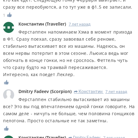
сразу все переобуются, а то тут уже в ф1.5 ее записали.
1
Константин
(
Traveller
)
7 лет назад
Ферстаппен напоминаем Хэма в момент прихода
в Ф1. Сразу поехал, сразу завоевал себе реноме,
стабильно вытаскивает все из машины. Надеюсь, он
всем нервы потерпит в этом сезоне. Льюиса ведь мог
обогнать в конце гонки, но не срослось. Феттель чуть
что сразу будто на трамвай пересаживается.
Интересно, как поедет Леклер.
Dmitry Fadeev
(
Scorpion
)
Константин
7 лет назад
R
Ферстаппен стабильно вытаскивает из машины
все? Это вы под впечатлением одной гонки говорите. На
самом деле - ничуть не больше, чем половина гонщиков
пелотона. Просто остальные не так заметны.
Константин
(
Traveller
)
Dmitry Fadeev
7 лет назад
R