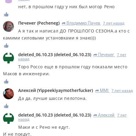
нет, в прошлом году у них был мотор Рено
Печенег
(
Pecheneg
)
Владимир Пачев
7 лет назад
R
А я так и написал ДО ПРОШЛОГО СЕЗОНА.а кто с
камими силовыми установками я знаю)))
deleted_06.10.23
(
deleted_06.10.23
)
Печенег
7 лет
R
назад
Торо Россо еще в прошлом году показали место
Маков в инженерии.
Алексей
(
Yippeekiyaymotherfucker
)
MMt
7 лет назад
R
Да да, лучше шасси пелотона.
deleted_06.10.23
(
deleted_06.10.23
)
Алексей
7 лет
R
назад
Маки и с Рено не едут.
И не поедут.