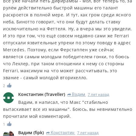
Все уже начали петь дифирамбы - мол, вот теперь то, за
рулём действительно быстрой машины его талант
раскроется в полной мере. И тут, как гром среди ясного
неба, Бинотто говорит, что они будут делать ставку
исключительно на Феттеля. Ну, а вчера мы это увидели.
И это при том, что ещё совсем недавно сами же Ferrari
отпускали язвительные упреки по этому поводу в адрес
Mercedes. Поэтому, если Ферстаппен уже сейчас
является самым молодым победителем гонки, то боюсь
что Леклер, при таком отношении к нему со стороны
Ferrari, максимум на что может рассчитывать, это
звание - самый молодой вторикелло.
2
Константин
(
Traveller
)
Вадим
7 лет назад
R
Вадим, я написал, что Макс "стабильно
вытаскивает все из машины". Боюсь, вы невнимательно
прочитали мой комментарий.
1
Вадим
(
fipk
)
Константин
7 лет назад
R