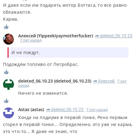
И даже если им подарить мотор Боттаса, то все равно
облажаются.
Карма.
Алексей
(
Yippeekiyaymotherfucker
)
deleted_06.10.23
R
7 лет назад
И не поедут.
Подождём топливо от Петробрас.
deleted_06.10.23
(
deleted_06.10.23
)
Алексей
7 лет
R
назад
Ничего не изменится.
Astas
(
astas
)
deleted_06.10.23
7 лет назад
R
Хонда на подиуме в первой гонке, Рено первым
сгорел в первой гонке... Определенно, это уже не карма,
это что-то... Я даже не знаю, что