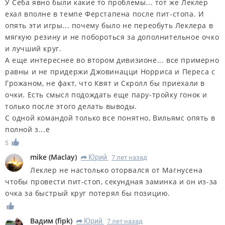
У Себа явно были какие то проблемы... тот же Леклер
ехал вполне в темпе Ферстапена после пит-стопа. И
опять эти игры... почему было не переобуть Леклера в
мягкую резину и не побороться за дополнительное очко
и лучший круг.
А еще интереснее во втором дивизионе... все примерно
равны и не придержи Джовинацци Норриса и Переса с
Грожаном, не факт, что Квят и Скролл бы приехали в
очки. Есть смысл подождать еще пару-тройку гонок и
только после этого делать выводы.
С одной командой только все понятно, Вильямс опять в
полной з...е
5
mike
(
Maclay
)
Юрий
7 лет назад
R
Леклер не настолько оторвался от Магнусена
чтобы провести пит-стоп, секундная заминка и он из-за
очка за быстрый круг потерял бы позицию.
Вадим
(
fipk
)
Юрий
7 лет назад
R