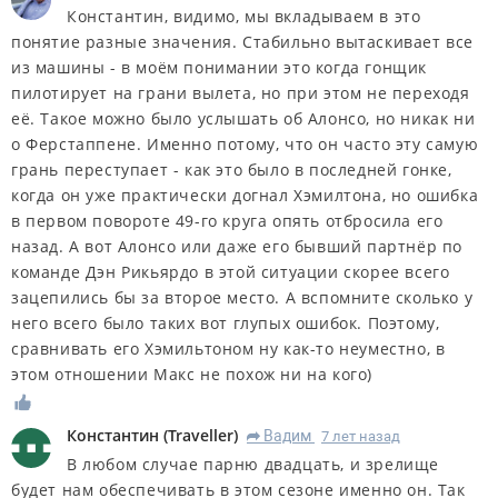
Константин, видимо, мы вкладываем в это
понятие разные значения. Стабильно вытаскивает все
из машины - в моём понимании это когда гонщик
пилотирует на грани вылета, но при этом не переходя
её. Такое можно было услышать об Алонсо, но никак ни
о Ферстаппене. Именно потому, что он часто эту самую
грань переступает - как это было в последней гонке,
когда он уже практически догнал Хэмилтона, но ошибка
в первом повороте 49-го круга опять отбросила его
назад. А вот Алонсо или даже его бывший партнёр по
команде Дэн Рикьярдо в этой ситуации скорее всего
зацепились бы за второе место. А вспомните сколько у
него всего было таких вот глупых ошибок. Поэтому,
сравнивать его Хэмильтоном ну как-то неуместно, в
этом отношении Макс не похож ни на кого)
Константин
(
Traveller
)
Вадим
7 лет назад
R
В любом случае парню двадцать, и зрелище
будет нам обеспечивать в этом сезоне именно он. Так