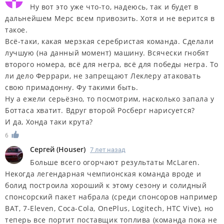
Ну вот это уже что-то, надеюсь, так и будет в
дальнейшем Мерс всем привозить. Хотя и не верится в
такое.
Всё-таки, какая мерзкая серебристая команда. Сделали
лучшую (на данный момент) машину. Всячески гнобят
второго номера, всё для негра, всё для победы негра. То
ли дело Феррари, не запрещают Леклеру атаковать
свою примадонну. Фу такими быть.
Ну а ежели серьёзно, то посмотрим, насколько запала у
Боттаса хватит. Вдруг второй Росберг нарисуется?
И да, Хонда таки крута?
6
Сергей
(
Houser
)
7 лет назад
Больше всего огорчают результаты McLaren.
Некогда легендарная чемпионская команда вроде и
болид построила хороший к этому сезону и солидный
спонсорский пакет набрала (среди спонсоров например
BAT, 7-Eleven, Coca-Cola, OnePlus, Logitech, HTC Vive), но
теперь все портит поставщик топлива (команда пока не