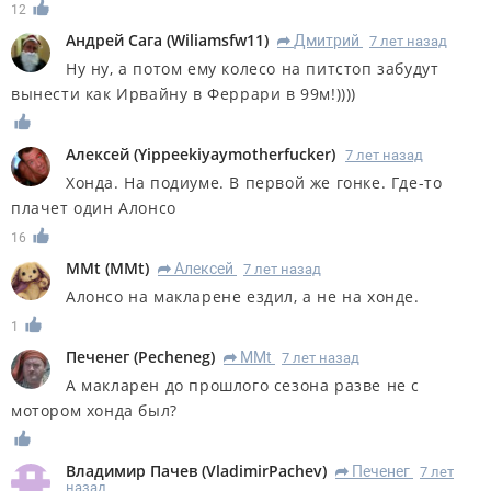
12
Андрей Сага
(
Wiliamsfw11
)
Дмитрий
7 лет назад
R
Ну ну, а потом ему колесо на питстоп забудут
вынести как Ирвайну в Феррари в 99м!))))
Алексей
(
Yippeekiyaymotherfucker
)
7 лет назад
Хонда. На подиуме. В первой же гонке. Где-то
плачет один Алонсо
16
MMt
(
MMt
)
Алексей
7 лет назад
R
Алонсо на макларене ездил, а не на хонде.
1
Печенег
(
Pecheneg
)
MMt
7 лет назад
R
А макларен до прошлого сезона разве не с
мотором хонда был?
Владимир Пачев
(
VladimirPachev
)
Печенег
7 лет
R
назад