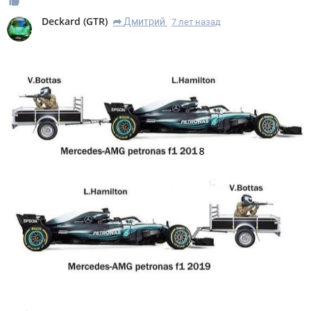
Deckard
(
GTR
)
Дмитрий
7 лет назад
R