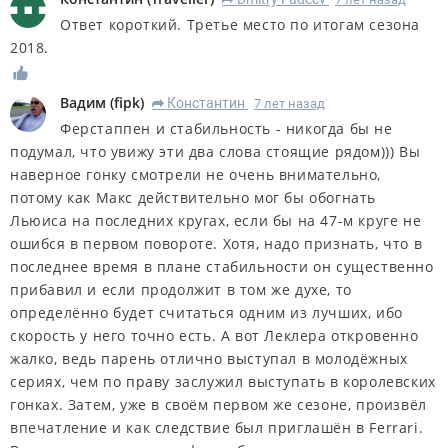
Ответ короткий. Третье место по итогам сезона
2018.
Вадим
(
fipk
)
Константин
7 лет назад
R
Ферстаппен и стабильность - никогда бы не
подумал, что увижу эти два слова стоящие рядом))) Вы
наверное гонку смотрели не очень внимательно,
потому как Макс действительно мог бы обогнать
Льюиса на последних кругах, если бы на 47-м круге не
ошибся в первом повороте. Хотя, надо признать, что в
последнее время в плане стабильности он существенно
прибавил и если продолжит в том же духе, то
определённо будет считаться одним из лучших, ибо
скорость у него точно есть. А вот Леклера откровенно
жалко, ведь парень отлично выступал в молодёжных
сериях, чем по праву заслужил выступать в королевских
гонках. Затем, уже в своём первом же сезоне, произвёл
впечатление и как следствие был приглашён в Ferrari.