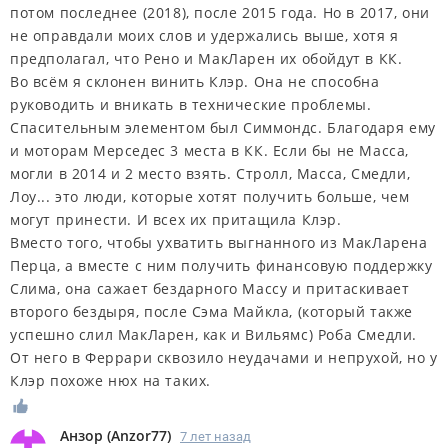
потом последнее (2018), после 2015 года. Но в 2017, они
не оправдали моих слов и удержались выше, хотя я
предполагал, что Рено и МакЛарен их обойдут в КК.
Во всём я склонен винить Клэр. Она не способна
руководить и вникать в технические проблемы.
Спасительным элементом был Симмондс. Благодаря ему
и моторам Мерседес 3 места в КК. Если бы не Масса,
могли в 2014 и 2 место взять. Стролл, Масса, Смедли,
Лоу... это люди, которые хотят получить больше, чем
могут принести. И всех их притащила Клэр.
Вместо того, чтобы ухватить выгнанного из МакЛарена
Перца, а вместе с ним получить финансовую поддержку
Слима, она сажает бездарного Массу и притаскивает
второго бездыря, после Сэма Майкла, (который также
успешно слил МакЛарен, как и Вильямс) Роба Смедли.
От него в Феррари сквозило неудачами и непрухой, но у
Клэр похоже нюх на таких.
Анзор
(
Anzor77
)
7 лет назад