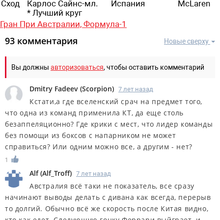
Сход
Карлос Сайнс-мл.
Испания
МсLaren
* Лучший круг
Гран При Австралии,
Формула-1
93 комментария
Новые сверху
Вы должны
авторизоваться
, чтобы оставить комментарий
Dmitry Fadeev
(
Scorpion
)
7 лет назад
Кстати,а где вселенский срач на предмет того,
что одна из команд применила КТ, да еще столь
безаппеляционно? Где крики с мест, что лидер команды
без помощи из боксов с напарником не может
справиться? Или одним можно все, а другим - нет?
1
Alf
(
Alf_Troff
)
7 лет назад
Австралия всё таки не показатель, все сразу
начинают выводы делать с дивана как всегда, перерыв
то долгий. Обычно всё же скорость после Китая видно,
кто как едет. Следующую гонку Феррари выйграет, и