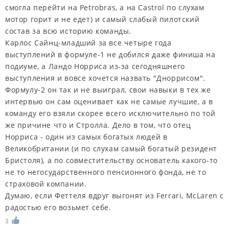
смогла перейти на Petrobras, а на Castrol по слухам
мотор горит и не едет) и самый слабый пилотский
состав за всю историю команды.
Карлос Сайнц-младший за все четыре года
выступлений в формуле-1 не добился даже финиша на
подиуме, а Ландо Норриса из-за сегодняшнего
выступления и вовсе хочется назвать "Дноррисом".
Формулу-2 он так и не выиграл, свои навыки в тех же
интервью он сам оценивает как не самые лучшие, а в
команду его взяли скорее всего исключительно по той
же причине что и Стролла. Дело в том, что отец
Норриса - один из самых богатых людей в
Великобритании (и по слухам самый богатый резидент
Бристоля), а по совместительству основатель какого-то
не то негосударственного пенсионного фонда, не то
страховой компании.
Думаю, если Феттеля вдруг выгонят из Ferrari, McLaren с
радостью его возьмет себе.
3