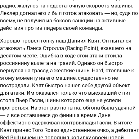
радио, жалуясь на недостаточную скорость машины.
Леклер догнал его и был готов атаковать — но, судя по
всему, не получил из боксов санкции на активные
действия против лидера своей команды.
Хорошо провел гонку наш Даниил Квят. Он пытался
атаковать Лэнса Стролла (Racing Point), ехавшего на
десятом месте. Ошибка в ходе этой атаки стоила
россиянину вылета на гравий. Однако он быстро
вернулся на трассу, а жесткие шины Hard, стоявшие к
этому моменту на его машине, существенно не
пострадали. Квят быстро нашел себе другой объект
для атаки. Им оказался только что выехавший с пит-
стопа Пьер Гасли, шины которого еще не успели
прогреться. На этот раз попытка обгона была удачной
— и все оставшееся до финиша время Даня
эффективно сдерживал контрвыпады Гасли. В итоге
Квят принес Toro Rosso единственное очко, а дебютант
Red Bull ничем не пополнил копилку своей новой