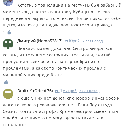
Кстати, в трансляции на Матч-ТВ был забавный
момент: когда показывали как у Кубицы отлетело
переднее антикрыло, то Алексей Попов позволил себе
шутку, что вслед за Падди Лоу полетело и крыло)))
1
Дмитрий
(
Nemo53817
)
Юрий
7 лет назад
R
Вильямс может довольно быстро выбраться,
кстати, из текущего состояния. Тесты они, считай,
пропустили, сейчас есть шанс разобраться с
проблемами, а каких-то критических проблем с
машиной у них вроде бы нет.
DmitriY
(
Orient76
)
Дмитрий
7 лет назад
R
а ещё у них нет денег, спонсоров, инженеров и
даже толкового руководителя нет. Если Лоу оттуда
бежит, то это катастрофа. Кроме быстрой смены шин
они больше ничего не могут делать также, как
остальные.