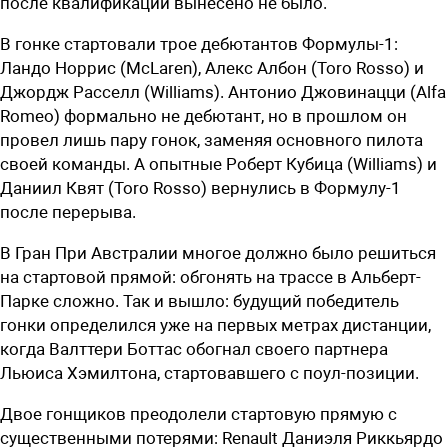
после квалификации вынесено не было.
В гонке стартовали трое дебютантов Формулы-1:
Ландо Норрис (McLaren), Алекс Албон (Toro Rosso) и
Джордж Расселл (Williams). Антонио Джовинацци (Alfa
Romeo) формально не дебютант, но в прошлом он
провел лишь пару гонок, заменяя основного пилота
своей команды. А опытные Роберт Кубица (Williams) и
Даниил Квят (Toro Rosso) вернулись в Формулу-1
после перерыва.
В Гран При Австралии многое должно было решиться
на стартовой прямой: обгонять на трассе в Альберт-
Парке сложно. Так и вышло: будущий победитель
гонки определился уже на первых метрах дистанции,
когда Валттери Боттас обогнал своего партнера
Льюиса Хэмилтона, стартовавшего с поул-позиции.
Двое гонщиков преодолели стартовую прямую с
существенными потерями: Renault Даниэля Риккьярдо