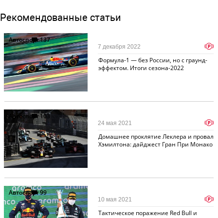
Рекомендованные статьи
Автоспорт
137
p
7 декабря 2022
Формула-1 — без России, но с граунд-
эффектом. Итоги сезона-2022
Автоспорт
103
p
24 мая 2021
Домашнее проклятие Леклера и провал
Хэмилтона: дайджест Гран При Монако
Автоспорт
99
p
10 мая 2021
Тактическое поражение Red Bull и