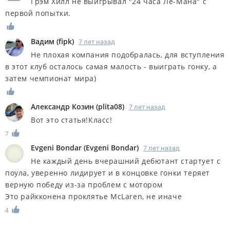
Грэм Хилл не выигрывал "24 часа Ле-Мана" с
первой попытки.
Вадим
(
fipk
)
7 лет назад
Не плохая компания подобралась, для вступления
в этот клуб осталось самая малость - выиграть гонку, а
затем чемпионат мира)
Александр Козин
(
plita08
)
7 лет назад
Вот это статья!Класс!
7
Evgeni Bondar
(
Evgeni Bondar
)
7 лет назад
Не каждый день вчерашний дебютант стартует с
поула, уверенно лидирует и в концовке гонки теряет
верную победу из-за проблем с мотором
Это райкконена проклятье McLaren, не иначе
4