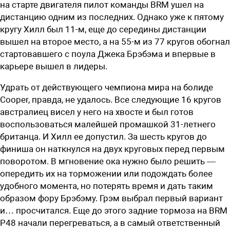
на старте двигателя пилот команды BRM ушел на
дистанцию одним из последних. Однако уже к пятому
кругу Хилл был 11-м, еще до середины дистанции
вышел на второе место, а на 55-м из 77 кругов обогнал
стартовавшего с поула Джека Брэбэма и впервые в
карьере вышел в лидеры.
Удрать от действующего чемпиона мира на болиде
Cooper, правда, не удалось. Все следующие 16 кругов
австралиец висел у него на хвосте и был готов
воспользоваться малейшей промашкой 31-летнего
британца. И Хилл ее допустил. За шесть кругов до
финиша он наткнулся на двух круговых перед первым
поворотом. В мгновение ока нужно было решить —
опередить их на торможении или подождать более
удобного момента, но потерять время и дать таким
образом фору Брэбэму. Грэм выбрал первый вариант
и… просчитался. Еще до этого задние тормоза на BRM
P48 начали перегреваться, а в самый ответственный