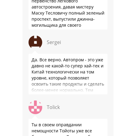
первенство легкового
автостроения, давая мистеру
Маску Тесловичу полный зеленый
проспект, выпустили джинна-
могильщика для своего
автопрома: Китай.
Sergei
Да. Все верно. Автопром - это уже
давно не какой-то супер хай-тек и
Китай технологически на том
уровне, который позволяет
освоить такие продукты и сделать
более-менее нормально. Тем
более, что китайцы просто …
Tolick
Ты в своем оправдании
немощности Тойоты уже все