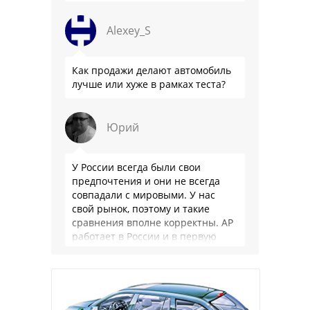
особенности - нет радио модуля
(т. е. только интернет радио), нет
Alexey_S
…
Как продажи делают автомобиль
лучше или хуже в рамках теста?
Юрий
У России всегда были свои
предпочтения и они не всегда
совпадали с мировыми. У нас
свой рынок, поэтому и такие
сравнения вполне корректны. АР
работает в России и в первую
очередь для …