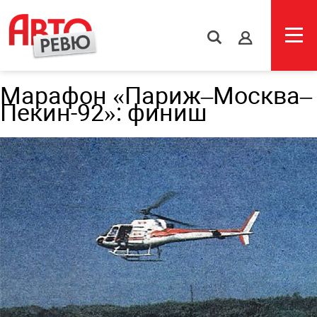
s
Марафон «Париж–Москва–
Пекин-92»: финиш