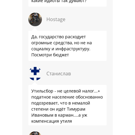
какие идиоты так думают?
Hostage
Да, государство расходует
огромные средства, но не на
социалку и инфраструктуру.
Посмотри бюджет
Станислав
Утильсбор - не целевой налог...+
податное население обоснованно
подозревает, что в немалой
степени он идёт Тимурам
Ивановым в карман....а уж
компенсация утиля
производителям настолько мутна,
что прям эталон коррупции