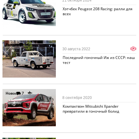
21 октября 2024
Хэтчбек Peugeot 208 Racing: ралли для
всех
Ретротест
54
p
30 августа 2022
Последний гоночный Иж из СССР: наш
тест
Новости
7
8 сентября 2020
Компактвэн Mitsubishi Xpander
превратили в гоночный болид