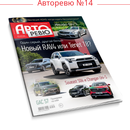
Авторевю №14