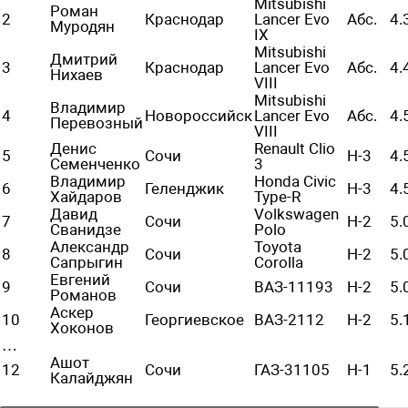
Mitsubishi
Роман
2
Краснодар
Lancer Evo
Абс.
4.
Муродян
IX
Mitsubishi
Дмитрий
3
Краснодар
Lancer Evo
Абс.
4.
Нихаев
VIII
Mitsubishi
Владимир
4
Новороссийск
Lancer Evo
Абс.
4.
Перевозный
VIII
Денис
Renault Clio
5
Сочи
H-3
4.
Семенченко
3
Владимир
Honda Civic
6
Геленджик
Н-3
4.
Хайдаров
Type-R
Давид
Volkswagen
7
Сочи
H-2
5.
Сванидзе
Polo
Александр
Toyota
8
Сочи
H-2
5.
Сапрыгин
Corolla
Евгений
9
Сочи
ВАЗ-11193
Н-2
5.
Романов
Аскер
10
Георгиевское
ВАЗ-2112
Н-2
5.
Хоконов
…
Ашот
12
Сочи
ГАЗ-31105
Н-1
5.
Калайджян