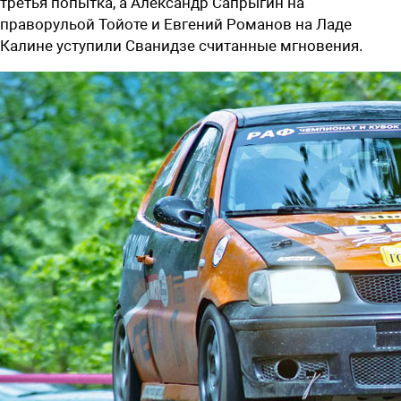
третья попытка, а Александр Сапрыгин на
праворульой Тойоте и Евгений Романов на Ладе
Калине уступили Сванидзе считанные мгновения.