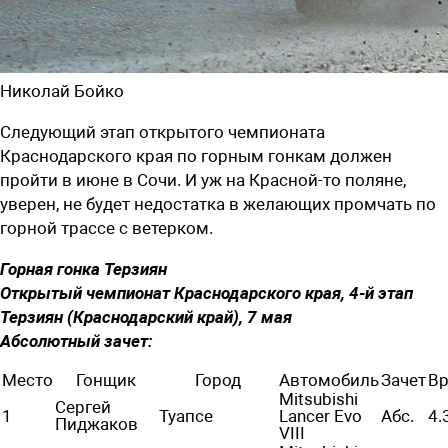
Николай Бойко
Следующий этап открытого чемпионата
Краснодарского края по горным гонкам должен
пройти в июне в Сочи. И уж на Красной-то поляне,
уверен, не будет недостатка в желающих промчать по
горной трассе с ветерком.
Горная гонка Терзиян
Открытый чемпионат Краснодарского края, 4-й этап
Терзиян (Краснодарский край), 7 мая
Абсолютный зачет:
Место
Гонщик
Город
Автомобиль
Зачет
В
Mitsubishi
Сергей
1
Туапсе
Lancer Evo
Абс.
4.
Пиджаков
VIII