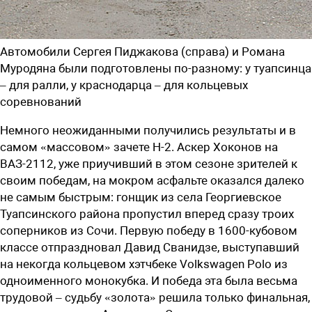
Автомобили Сергея Пиджакова (справа) и Романа
Муродяна были подготовлены по-разному: у туапсинца
– для ралли, у краснодарца – для кольцевых
соревнований
Немного неожиданными получились результаты и в
самом «массовом» зачете Н-2. Аскер Хоконов на
ВАЗ-2112, уже приучивший в этом сезоне зрителей к
своим победам, на мокром асфальте оказался далеко
не самым быстрым: гонщик из села Георгиевское
Туапсинского района пропустил вперед сразу троих
соперников из Сочи. Первую победу в 1600-кубовом
классе отпраздновал Давид Сванидзе, выступавший
на некогда кольцевом хэтчбеке Volkswagen Polo из
одноименного монокубка. И победа эта была весьма
трудовой – судьбу «золота» решила только финальная,