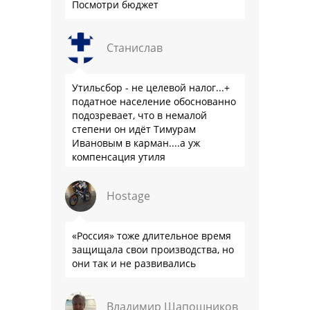
Посмотри бюджет
Станислав
Утильсбор - не целевой налог...+
податное население обоснованно
подозревает, что в немалой
степени он идёт Тимурам
Ивановым в карман....а уж
компенсация утиля
производителям настолько мутна,
что прям эталон коррупции
Hostage
«Россия» тоже длительное время
защищала свои производства, но
они так и не развивались
Владимир Шапошников