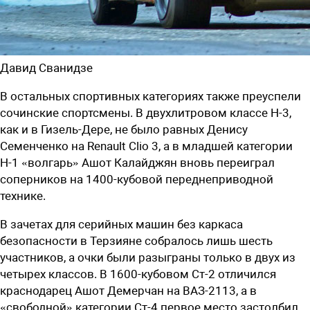
Давид Сванидзе
В остальных спортивных категориях также преуспели
сочинские спортсмены. В двухлитровом классе Н-3,
как и в Гизель-Дере, не было равных Денису
Семенченко на Renault Clio 3, а в младшей категории
Н-1 «волгарь» Ашот Калайджян вновь переиграл
соперников на 1400-кубовой переднеприводной
технике.
В зачетах для серийных машин без каркаса
безопасности в Терзияне собралось лишь шесть
участников, а очки были разыграны только в двух из
четырех классов. В 1600-кубовом Ст-2 отличился
краснодарец Ашот Демерчан на ВАЗ-2113, а в
«свободной» категории Ст-4 первое место застолбил