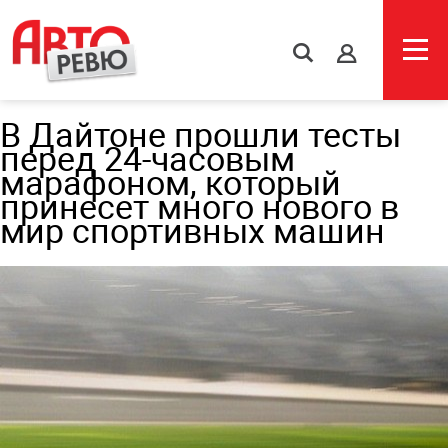
s
В Дайтоне прошли тесты
перед 24-часовым
марафоном, который
принесет много нового в
мир спортивных машин