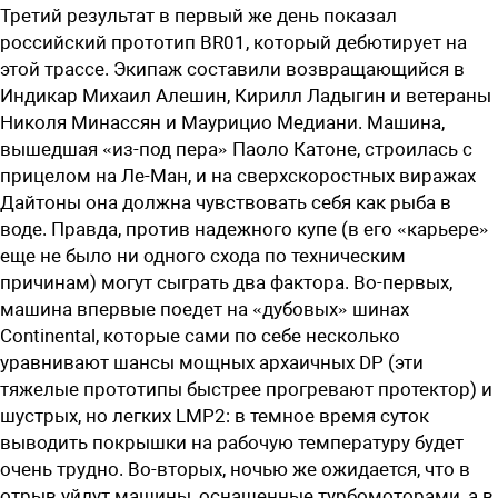
Третий результат в первый же день показал
российский прототип BR01, который дебютирует на
этой трассе. Экипаж составили возвращающийся в
Индикар Михаил Алешин, Кирилл Ладыгин и ветераны
Николя Минассян и Маурицио Медиани. Машина,
вышедшая «из-под пера» Паоло Катоне, строилась с
прицелом на Ле-Ман, и на сверхскоростных виражах
Дайтоны она должна чувствовать себя как рыба в
воде. Правда, против надежного купе (в его «карьере»
еще не было ни одного схода по техническим
причинам) могут сыграть два фактора. Во-первых,
машина впервые поедет на «дубовых» шинах
Continental, которые сами по себе несколько
уравнивают шансы мощных архаичных DP (эти
тяжелые прототипы быстрее прогревают протектор) и
шустрых, но легких LMP2: в темное время суток
выводить покрышки на рабочую температуру будет
очень трудно. Во-вторых, ночью же ожидается, что в
отрыв уйдут машины, оснащенные турбомоторами, а в