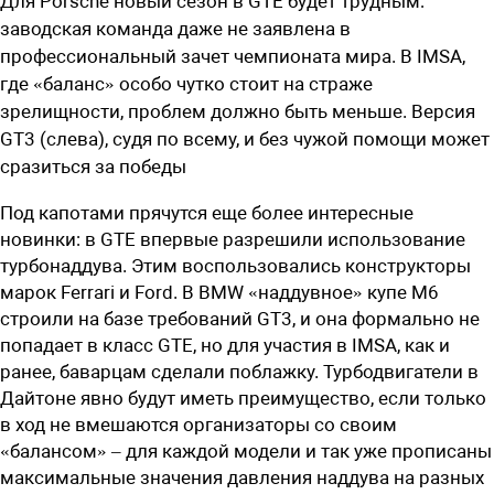
Для Porsche новый сезон в GTE будет трудным:
заводская команда даже не заявлена в
профессиональный зачет чемпионата мира. В IMSA,
где «баланс» особо чутко стоит на страже
зрелищности, проблем должно быть меньше. Версия
GT3 (слева), судя по всему, и без чужой помощи может
сразиться за победы
Под капотами прячутся еще более интересные
новинки: в GTE впервые разрешили использование
турбонаддува. Этим воспользовались конструкторы
марок Ferrari и Ford. В BMW «наддувное» купе М6
строили на базе требований GT3, и она формально не
попадает в класс GTE, но для участия в IMSA, как и
ранее, баварцам сделали поблажку. Турбодвигатели в
Дайтоне явно будут иметь преимущество, если только
в ход не вмешаются организаторы со своим
«балансом» – для каждой модели и так уже прописаны
максимальные значения давления наддува на разных