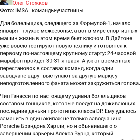
Олег Стожков
Фото:
IMSA | команды-участницы
Для болельщика, следящего за Формулой-1, начало
января – глухое межсезонье, а вот в мире спортивных
машин жизнь в этом время бьет ключом. В Дайтоне
уже вовсю тестируют новую технику и готовятся к
первому по-настоящему крупному старту: 24-часовой
марафон пройдет 30-31 января. А уж от временных
перестановок в составах команд, когда одни
заводчане вдруг выступают за другую марку, у
неподготовленного фаната может закружиться голова.
Чип Гэнасси по-настоящему удивил болельщиков
составом гонщиков, которые поедут на доживающих
последние деньки прототипах класса DP. Ему удалось
заманить в один экипаж не только заводчанина
Porsche Брэндона Хартли, но и объявившего о
завершении карьеры Алекса Вурца, который