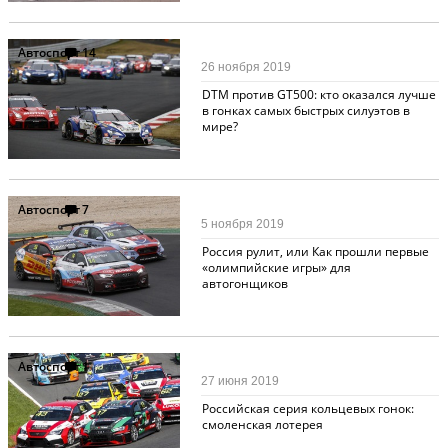
Автоспорт
14
26 ноября 2019
DTM против GT500: кто оказался лучше
в гонках самых быстрых силуэтов в
мире?
Автоспорт
7
5 ноября 2019
Россия рулит, или Как прошли первые
«олимпийские игры» для
автогонщиков
Автоспорт
1
27 июня 2019
Российская серия кольцевых гонок:
смоленская лотерея