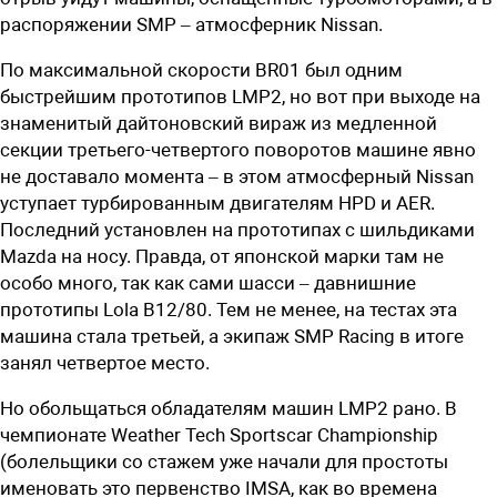
распоряжении SMP – атмосферник Nissan.
По максимальной скорости BR01 был одним
быстрейшим прототипов LMP2, но вот при выходе на
знаменитый дайтоновский вираж из медленной
секции третьего-четвертого поворотов машине явно
не доставало момента – в этом атмосферный Nissan
уступает турбированным двигателям HPD и AER.
Последний установлен на прототипах с шильдиками
Mazda на носу. Правда, от японской марки там не
особо много, так как сами шасси – давнишние
прототипы Lola B12/80. Тем не менее, на тестах эта
машина стала третьей, а экипаж SMP Racing в итоге
занял четвертое место.
Но обольщаться обладателям машин LMP2 рано. В
чемпионате Weather Tech Sportscar Championship
(болельщики со стажем уже начали для простоты
именовать это первенство IMSA, как во времена