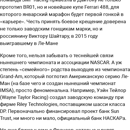
прототип BR01, но и новейшее купе Ferrari 488, для
которого январский марафон будет первой гонкой в
«карьере». Честь принять боевое крещение доверена
не только заводским гонщикам марки, но и
россиянину Виктору Шайтару, в 2015 году
выигравшему в Ле-Мане
Кроме того, нельзя забывать о теснейшей связи
нынешнего чемпионата и ассоциации NASCAR. А уж
степень «семейного» родства выходцев из чемпионата
Grand-Am, который поглотил Американскую серию Ле-
Ман (на базе чего и создан нынешний чемпионат
IMSA), просто феноменальна. Например, Уэйн Тейлор
(Wayne Taylor Racing) создал заводскую команду при
фирме Riley Technologies, поставщиком шасси класса
DP. Первоначально финансировал проект банк Sun
Trust, ни много ни мало, официальный банк НАСКАРа.
Но еще ближе к семье Франсов, которые и рулят