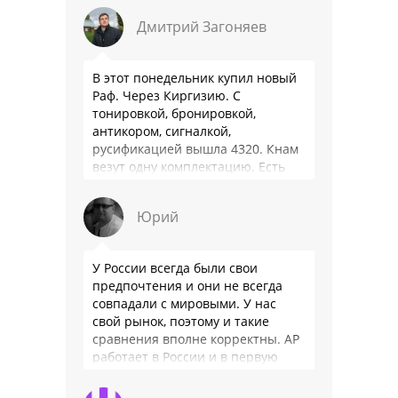
Дмитрий Загоняев
В этот понедельник купил новый
Раф. Через Киргизию. С
тонировкой, бронировкой,
антикором, сигналкой,
русификацией вышла 4320. Кнам
везут одну комплектацию. Есть
особенности - нет радио модуля
(т. е. только интернет радио), нет
Юрий
…
У России всегда были свои
предпочтения и они не всегда
совпадали с мировыми. У нас
свой рынок, поэтому и такие
сравнения вполне корректны. АР
работает в России и в первую
очередь для …