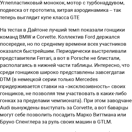
Углепластиковый монокок, мотор с турбонаддувом,
подвеска от прототипа, хитрая аэродинамика – так
теперь выглядит купе класса GTE
На тестах в Дайтоне лучший темп показали гонщики
команд BMW и Corvette. Коллектив Ford держался
посередке, но по среднему времени всех участников
оказался быстрейшим. Периодически выстреливали
представители Ferrari, а вот в Porsche не блистали,
располагаясь в нижней части таблицы. Интересно, что
среди гонщиков широко представлены завсегдатаи
DTM (в немецкой серии только Mercedes
придерживается ставки на «эксклюзивность» своих
гонщиков, не позволяя тем участвовать в каких-либо
гонках за пределами чемпионата). При этом заводчане
Audi вынуждены выступать за Corvette, а вот баварцы
могут себе позволить посадить Марко Виттмана или
Бруно Спенглера за руль своих машин в GTLM.