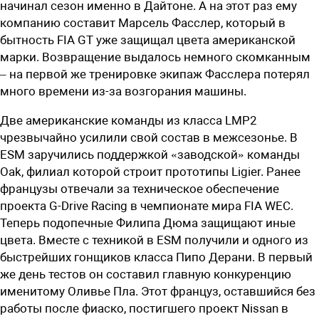
начинал сезон именно в Дайтоне. А на этот раз ему
компанию составит Марсель Фасслер, который в
бытность FIA GT уже защищал цвета американской
марки. Возвращение выдалось немного скомканным
– на первой же тренировке экипаж Фасслера потерял
много времени из-за возгорания машины.
Две американские команды из класса LMP2
чрезвычайно усилили свой состав в межсезонье. В
ESM заручились поддержкой «заводской» команды
Oak, филиал которой строит прототипы Ligier. Ранее
французы отвечали за техническое обеспечение
проекта G-Drive Racing в чемпионате мира FIA WEC.
Теперь подопечные Филипа Дюма защищают иные
цвета. Вместе с техникой в ESM получили и одного из
быстрейших гонщиков класса Пипо Дерани. В первый
же день тестов он составил главную конкуренцию
именитому Оливье Пла. Этот француз, оставшийся без
работы после фиаско, постигшего проект Nissan в