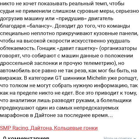
никто не хочет показывать реальный темп, чтобы
судьи не применили слишком суровые меры, серьезно
догрузив машину или «придушив» двигатель
благодаря «балансу». Доходит до того, что команды
специально неплотно прикручивают кузовные панели,
чтобы на высокой скорости искусственно ухудшать
обтекаемость. Гонщик «давит гашетку» (организаторы
говорят, что собирают с машин данные о положении
дроссельной заслонки и прочую телеметрию), но
автомобиль все равно не так резв, как мог бы быть, на
виражах. В категории GT шинники Michelin уже ропщут,
что толком не могут собрать нужную информацию, так
как на пределе никто не едет. Все это приводит к тому,
что аналитики лишь разводят руками, а болельщики
предвкушают один из самых непредсказуемых
марафонов в Дайтоне за последнее время…
SMP Racing,
Дайтона,
Кольцевые гонки
0 комментариев
Новые сверху