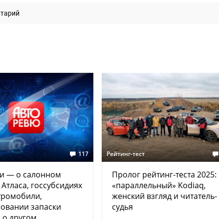
нтарий
117
Рейтинг-тест
и — о салонном
Пролог рейтинг-теста 2025:
 Атласа, госсубсидиях
«параллельный» Kodiaq,
тромобили,
женский взгляд и читатель-
овании запаски
судья
 о другом