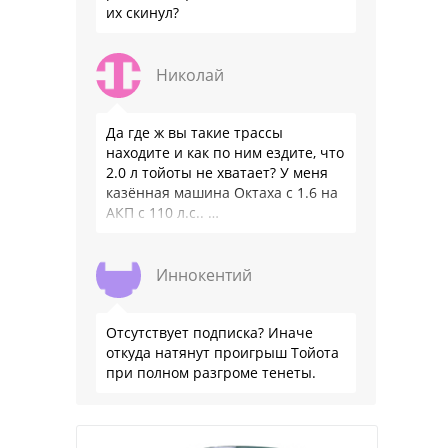
их скинул?
Николай
Да где ж вы такие трассы
находите и как по ним ездите, что
2.0 л тойоты не хватает? У меня
казённая машина Октаха с 1.6 на
АКП с 110 л.с.. …
Иннокентий
Отсутствует подписка? Иначе
откуда натянут проигрыш Тойота
при полном разгроме тенеты.