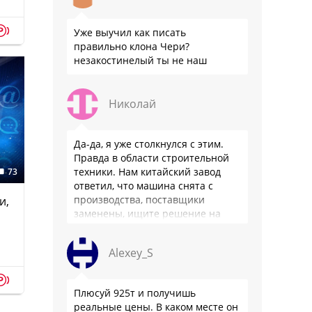
p
Уже выучил как писать
правильно клона Чери?
незакостинелый ты не наш
Николай
Да-да, я уже столкнулся с этим.
Правда в области строительной
техники. Нам китайский завод
73
ответил, что машина снята с
производства, поставщики
и,
заменены, ищите решение на
местном рынке. Ответ завода на
официальном бланке …
Alexey_S
p
Плюсуй 925т и получишь
реальные цены. В каком месте он