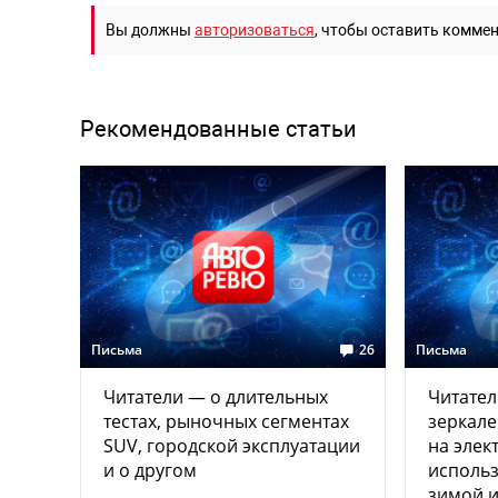
Вы должны
авторизоваться
, чтобы оставить комме
Рекомендованные статьи
Письма
26
Письма
Читатели — о длительных
Читател
тестах, рыночных сегментах
зеркале
SUV, городской эксплуатации
на элек
и о другом
использ
зимой и