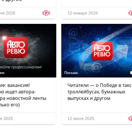
p
ля 2026
12 января 2026
евю
Письма
е: вакансия!
Читатели — о Победе в такс
ю ищет автора-
троллейбусах, бумажных
ра новостной ленты
выпусках и другом
лько его)
ря 2025
12 июня 2025