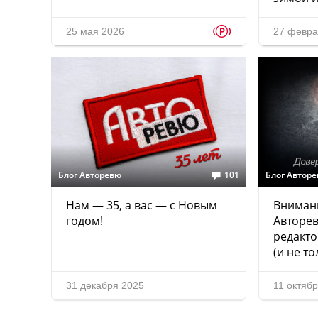
p
25 мая 2026
27 февра
Блог Авторевю
101
Блог Автор
Нам — 35, а вас — с Новым
Внимани
годом!
Авторев
редакто
(и не то
31 декабря 2025
11 октяб