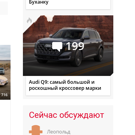
Буханку
199
Audi Q9: самый большой и
роскошный кроссовер марки
716
Сейчас обсуждают
Леопольд