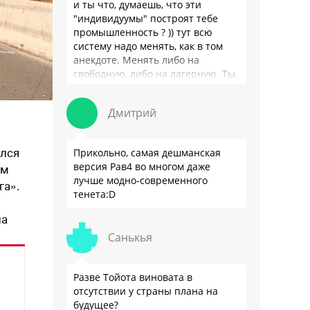
и ты что, думаешь, что эти
"индивидуумы" построят тебе
промышленность ? )) тут всю
систему надо менять, как в том
анекдоте. Менять либо на
свободную, либо на лагерную. Ты,
я так понимаю, …
Дмитрий
ился
Прикольно, самая дешманская
версия Рав4 во многом даже
ем
лучше модно-современного
га».
тенета:D
на
Санькья
Разве Тойота виновата в
отсутствии у страны плана на
будущее?