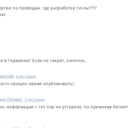
ргии по проводам. где разработки теслы????
нят.
ся в Германии? Если не секрет, конечно.
митрий
5 лет назад
Просто пришло время опубликовать)
дор Лапшин
5 лет назад
ли, информация с тех пор не устарела, по-прежнему бегаю