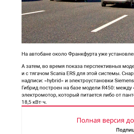
На автобане около Франкфурта уже установле
А затем, во время показа перспективных мод
и с тягачом Scania ERS для этой системы. Сн
надписи: «hybrid» и электроустановки Siemen
Гибрид построен на базе модели R450: между
электромотор, который питается либо от пант
18,5 кВт
·
ч.
Полная версия до
Подпиш