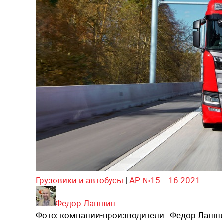
Грузовики и автобусы
|
АР №15—16 2021
Федор Лапшин
Фото:
компании-производители | Федор Лапш