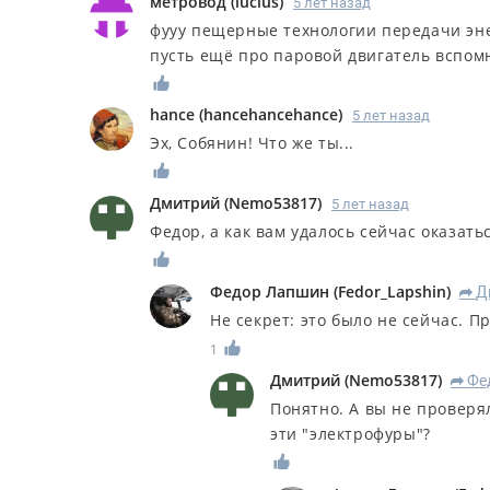
метровод
(
lucius
)
5 лет назад
фууу пещерные технологии передачи эне
пусть ещё про паровой двигатель вспом
hance
(
hancehancehance
)
5 лет назад
Эх, Собянин! Что же ты...
Дмитрий
(
Nemo53817
)
5 лет назад
Федор, а как вам удалось сейчас оказать
Федор Лапшин
(
Fedor_Lapshin
)
Д
R
Не секрет: это было не сейчас. 
1
Дмитрий
(
Nemo53817
)
Фе
R
Понятно. А вы не проверя
эти "электрофуры"?