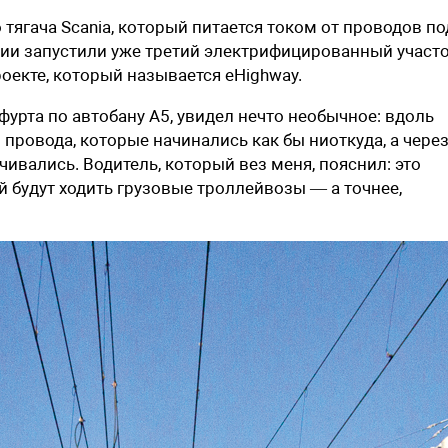
 тягача Scania, который питается током от проводов по
нии запустили уже третий электрифицированный участ
оекте, который называется eHighway.
кфурта по автобану А5, увидел нечто необычное: вдоль
 провода, которые начинались как бы ниоткуда, а чере
ивались. Водитель, который вез меня, пояснил: это
й будут ходить грузовые троллейвозы — а точнее,