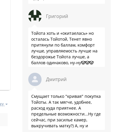
Григорий
Тойота хоть и «окитаелась» но
осталась Тойотой, Тенет явно
притянули по баллам, комфорт
лучше, управляемость лучше на
бездорожье Тойота лучше, а
баллов одинаково, ну-ну🤡🤡🤡
Дмитрий
Смущает только "кривая" покупка
Тойоты. А так мягче, удобнее,
ху
расход куда приятнее. А
предельные возможности...Ну где
сейчас, при засилье камер,
выкручивать матку?) А, ну и
пресловутую ликвидность тоже не