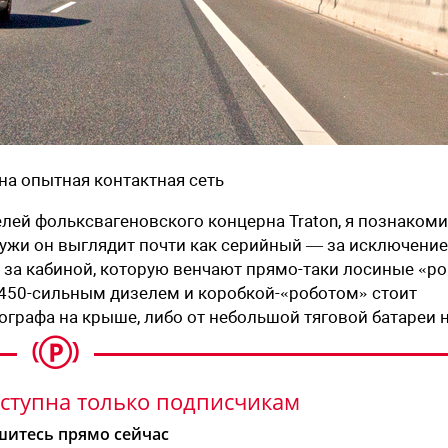
на опытная контактная сеть
елей фольксвагеновского концерна Traton, я познаком
аружи он выглядит почти как серийный — за исключени
s за кабиной, которую венчают прямо-таки лосиные «ро
 450-сильным дизелем и коробкой-«роботом» стоит
ографа на крыше, либо от небольшой тяговой батареи 
ступна только подписчикам
итесь прямо сейчас