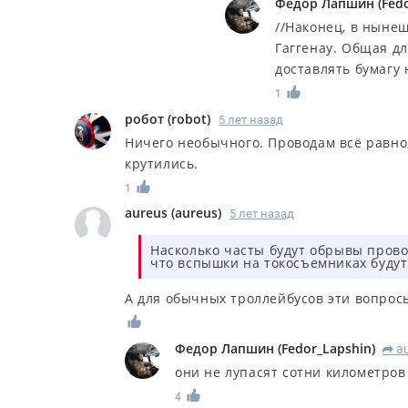
Федор Лапшин
(
Fed
//Наконец, в ныне
Гаггенау. Общая д
доставлять бумагу 
1
робот
(
robot
)
5 лет назад
Ничего необычного. Проводам всё равно,
крутились.
1
aureus
(
aureus
)
5 лет назад
Насколько часты будут обрывы прово
что вспышки на токосъемниках будут
А для обычных троллейбусов эти вопрос
Федор Лапшин
(
Fedor_Lapshin
)
a
R
они не лупасят сотни километров 
4