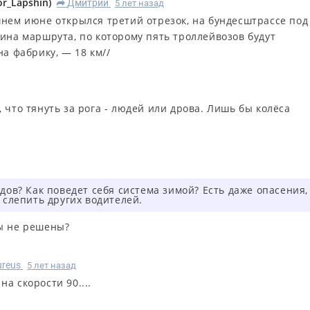
or_Lapshin
)
Дмитрий
5 лет назад
R
шнем июне открылся третий отрезок, на бундесштрассе под
лина маршрута, по которому пять троллейвозов будут
на фабрику, — 18 км//
 что тянуть за рога - людей или дрова. Лишь бы колёса
дов? Как поведет себя система зимой? Есть даже опасения,
 слепить других водителей.
ы не решены?
ureus
5 лет назад
на скорости 90....