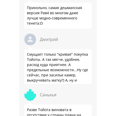
Прикольно, самая дешманская
версия Рав4 во многом даже
лучше модно-современного
тенета:D
Дмитрий
Смущает только "кривая" покупка
Тойоты. А так мягче, удобнее,
расход куда приятнее. А
предельные возможности...Ну где
сейчас, при засилье камер,
выкручивать матку?) А, ну и
пресловутую ликвидность тоже не
забываем.
Санькья
Разве Тойота виновата в
отсутствии у страны плана на