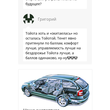
будущее?
Григорий
Тойота хоть и «окитаелась» но
осталась Тойотой, Тенет явно
притянули по баллам, комфорт
лучше, управляемость лучше на
бездорожье Тойота лучше, а
баллов одинаково, ну-ну🤡🤡🤡