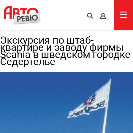
s
Экскурсия по штаб-
квартире и заводу фирмы
Scania в шведском городке
Седертелье