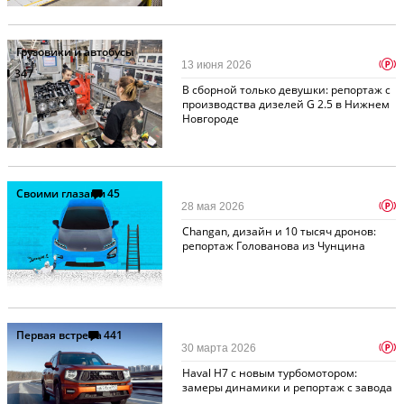
Грузовики и автобусы
p
13 июня 2026
347
В сборной только девушки: репортаж с
производства дизелей G 2.5 в Нижнем
Новгороде
Своими глазами
45
p
28 мая 2026
Changan, дизайн и 10 тысяч дронов:
репортаж Голованова из Чунцина
Первая встреча
441
p
30 марта 2026
Haval H7 с новым турбомотором:
замеры динамики и репортаж с завода