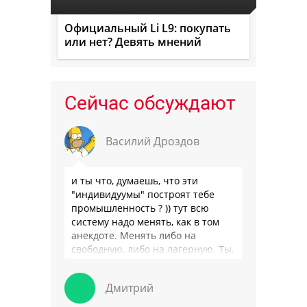
Официальный Li L9: покупать
или нет? Девять мнений
Сейчас обсуждают
Василий Дроздов
и ты что, думаешь, что эти
"индивидуумы" построят тебе
промышленность ? )) тут всю
систему надо менять, как в том
анекдоте. Менять либо на
свободную, либо на лагерную. Ты,
я так понимаю, …
Дмитрий