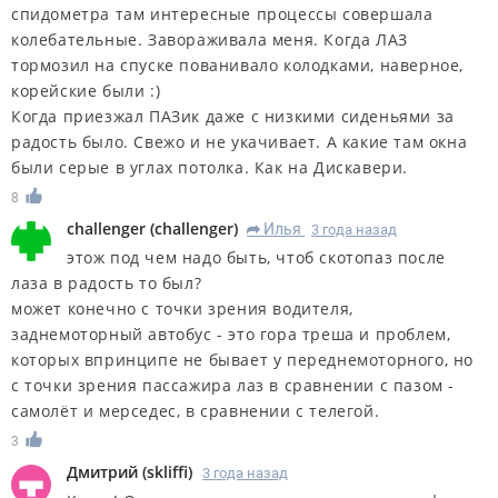
спидометра там интересные процессы совершала
колебательные. Завораживала меня. Когда ЛАЗ
тормозил на спуске пованивало колодками, наверное,
корейские были :)
Когда приезжал ПАЗик даже с низкими сиденьями за
радость было. Свежо и не укачивает. А какие там окна
были серые в углах потолка. Как на Дискавери.
8
challenger
(
challenger
)
Илья
3 года назад
R
этож под чем надо быть, чтоб скотопаз после
лаза в радость то был?
может конечно с точки зрения водителя,
заднемоторный автобус - это гора треша и проблем,
которых впринципе не бывает у переднемоторного, но
с точки зрения пассажира лаз в сравнении с пазом -
самолёт и мерседес, в сравнении с телегой.
3
Дмитрий
(
skliffi
)
3 года назад