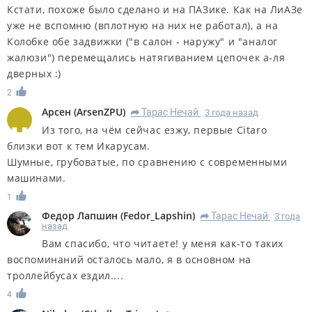
Кстати, похоже было сделано и на ПАЗике. Как на ЛиАЗе
уже не вспомню (вплотную на них не работал), а на
Колобке обе задвижки ("в салон - наружу" и "аналог
жалюзи") перемещались натягиванием цепочек а-ля
дверных :)
2
Арсен
(
ArsenZPU
)
Тарас Нечай
3 года назад
R
Из того, на чём сейчас езжу, первые Citaro
близки вот к тем Икарусам.
Шумные, грубоватые, по сравнению с современными
машинами.
1
Федор Лапшин
(
Fedor_Lapshin
)
Тарас Нечай
3 года
R
назад
Вам спасибо, что читаете! у меня как-то таких
воспоминаний осталось мало, я в основном на
троллейбусах ездил....
4