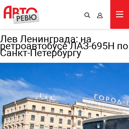
s
Лев Ленинграда: на
ретроавтобусе ЛАЗ-695Н по
Санкт-Петербургу