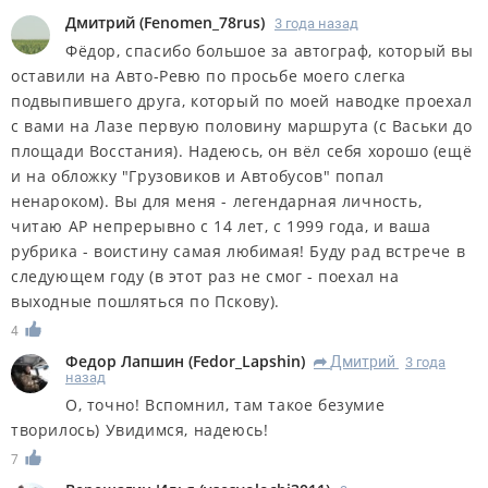
Дмитрий
(
Fenomen_78rus
)
3 года назад
Фёдор, спасибо большое за автограф, который вы
оставили на Авто-Ревю по просьбе моего слегка
подвыпившего друга, который по моей наводке проехал
с вами на Лазе первую половину маршрута (с Васьки до
площади Восстания). Надеюсь, он вёл себя хорошо (ещё
и на обложку "Грузовиков и Автобусов" попал
ненароком). Вы для меня - легендарная личность,
читаю АР непрерывно с 14 лет, с 1999 года, и ваша
рубрика - воистину самая любимая! Буду рад встрече в
следующем году (в этот раз не смог - поехал на
выходные пошляться по Пскову).
4
Федор Лапшин
(
Fedor_Lapshin
)
Дмитрий
3 года
R
назад
О, точно! Вспомнил, там такое безумие
творилось) Увидимся, надеюсь!
7