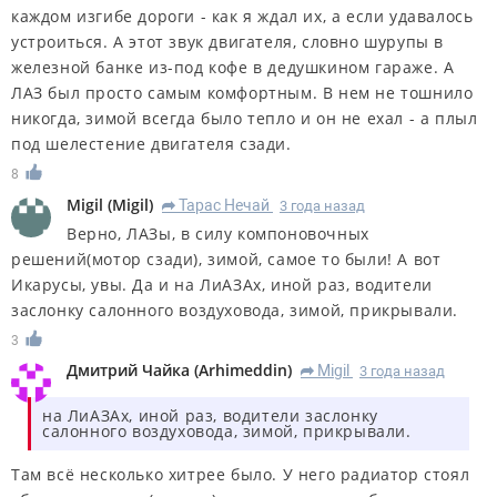
каждом изгибе дороги - как я ждал их, а если удавалось
устроиться. А этот звук двигателя, словно шурупы в
железной банке из-под кофе в дедушкином гараже. А
ЛАЗ был просто самым комфортным. В нем не тошнило
никогда, зимой всегда было тепло и он не ехал - а плыл
под шелестение двигателя сзади.
8
Migil
(
Migil
)
Тарас Нечай
3 года назад
R
Верно, ЛАЗы, в силу компоновочных
решений(мотор сзади), зимой, самое то были! А вот
Икарусы, увы. Да и на ЛиАЗАх, иной раз, водители
заслонку салонного воздуховода, зимой, прикрывали.
3
Дмитрий Чайка
(
Arhimeddin
)
Migil
3 года назад
R
на ЛиАЗАх, иной раз, водители заслонку
салонного воздуховода, зимой, прикрывали.
Там всё несколько хитрее было. У него радиатор стоял