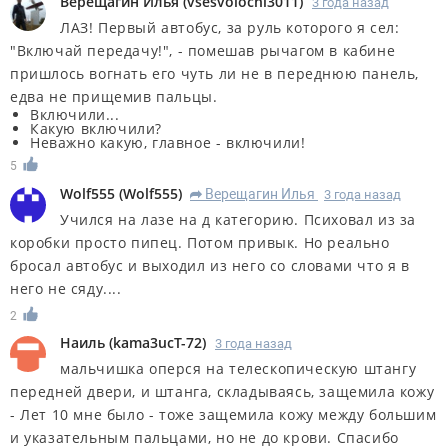
Верещагин Илья
(
vsesvolochi3011
)
3 года назад
ЛАЗ! Первый автобус, за руль которого я сел:
"Включай передачу!", - помешав рычагом в кабине
пришлось вогнать его чуть ли не в переднюю панель,
едва не прищемив пальцы.
Включили...
Какую включили?
Неважно какую, главное - включили!
5
Wolf555
(
Wolf555
)
Верещагин Илья
3 года назад
R
Учился на лазе на д категорию. Психовал из за
коробки просто пипец. Потом привык. Но реально
бросал автобус и выходил из него со словами что я в
него не сяду....
2
Наиль
(
kama3ucT-72
)
3 года назад
мальчишка оперся на телескопическую штангу
передней двери, и штанга, складываясь, защемила кожу
- Лет 10 мне было - тоже защемила кожу между большим
и указательным пальцами, но не до крови. Спасибо