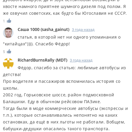
хвосте намного приятнее шумного дизеля под полом. Я
же озвучил советских, как будто бы Югославия не СССР.
1
Саша 1000
(
sasha_gainut
)
3 года назад
статья, в которой нет ни одного упоминания о
"китайцах")))). Спасибо Фёдор!
5
RichardBurnsRally
(
MDT
)
3 года назад
Фёдор, спасибо за статью: любимые автобусы из
детства!
Про водителя и пассажиров вспомнилась история со
школы.
2002 год, Горьковское шоссе, район подмосковной
Балашихи. Еду в обычном рейсовом ПАЗике.
Тогда были в моде коммерческие автобусы (экспрессы и
т.п.), которые останавливались непонятно на каких
остановках, да ещё в них льготы не работали. Вобщем,
бабушки-дедушки опасались такого транспорта.