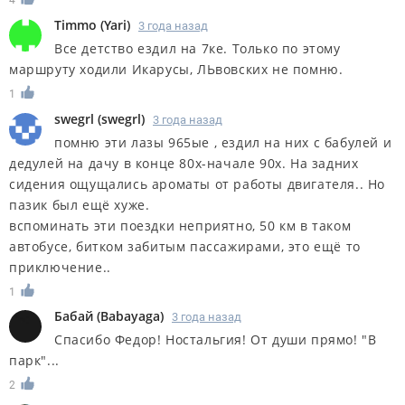
Timmo
(
Yari
)
3 года назад
Все детство ездил на 7ке. Только по этому
маршруту ходили Икарусы, ЛЬвовских не помню.
1
swegrl
(
swegrl
)
3 года назад
помню эти лазы 965ые , ездил на них с бабулей и
дедулей на дачу в конце 80х-начале 90х. На задних
сидения ощущались ароматы от работы двигателя.. Но
пазик был ещё хуже.
вспоминать эти поездки неприятно, 50 км в таком
автобусе, битком забитым пассажирами, это ещё то
приключение..
1
Бабай
(
Babayaga
)
3 года назад
Спасибо Федор! Ностальгия! От души прямо! "В
парк"...
2