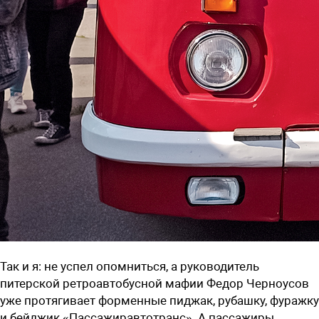
Так и я: не успел опомниться, а руководитель
питерской ретроавтобусной мафии Федор Черноусов
уже протягивает форменные пиджак, рубашку, фуражку
и бейджик «Пассажиравтотранс». А пассажиры,