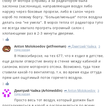
сбоку от мотора (справа), а за радиатором была
заслонка (заслонища), направляющая воздух либо
наружу через боковые прорези, либо в салон через
короб по левому борту. "Больше/меньше" поток воздуха
делать она "не умела". В мороз тепла от радиатора тупо
не всегда хватало прогреть огромный салон с
хлопающими раз в 2-3 минуты дверями.
1
Anton Molokoedov
(
jetfreeman
)
Дмитрий Чайка
3
R
года назад
В Новосибирске, на тех 677, что я ездил в детстве,
еще делали отверстие внизу в стенке между кабиной и
салоном, возле моторного отсека. Возможно, туда тоже
ставили какой-то вентилятор, т.к. во время езды оттуда
прям шел ощутимый поток горячего воздуха.
2
Дмитрий Чайка
(
Arhimeddin
)
Anton Molokoedov
3
R
года назад
Просто весь тот воздух, который должен был
проталкиваться в короб и распределяться по всему