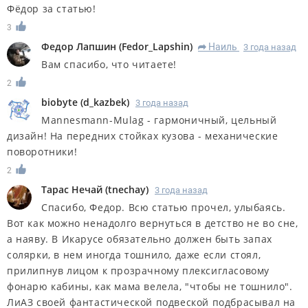
Фёдор за статью!
3
Федор Лапшин
(
Fedor_Lapshin
)
Наиль
3 года назад
R
Вам спасибо, что читаете!
2
biobyte
(
d_kazbek
)
3 года назад
Mannesmann-Mulag - гармоничный, цельный
дизайн! На передних стойках кузова - механические
поворотники!
2
Тарас Нечай
(
tnechay
)
3 года назад
Спасибо, Федор. Всю статью прочел, улыбаясь.
Вот как можно ненадолго вернуться в детство не во сне,
а наяву. В Икарусе обязательно должен быть запах
солярки, в нем иногда тошнило, даже если стоял,
прилипнув лицом к прозрачному плексигласовому
фонарю кабины, как мама велела, "чтобы не тошнило".
ЛиАЗ своей фантастической подвеской подбрасывал на