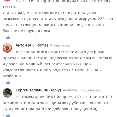
Класс! Очень приятно погружаться в атмосферу
текста.
И я так рад, что московские реставраторы дали
возможность порулить и луноходом, и икарусом 280, это
самые настоящие машины времени, нигде я такого
больше не ощущал пока
4
Антон
(
A.S. Rome
)
3 года назад
Лаз запомнился из детства тем, что дверные
проходы очень тесные, подвеска мягкая, сам он теплый
и довольно мощный (относительно 677). Ну и
колдовство постоянное у водителя с мкпп, с 1 на 2
особенно.
2
Сергей Тепляшин
(
Teply
)
Антон
3 года назад
R
На самом деле ЛиАЗ мощнее, 180 л.с. против 150.
Возможно, его "автомат" динамику убивает полностью.
Ну и рёв мотора на ЛАЗе добавляет ощущений))
5