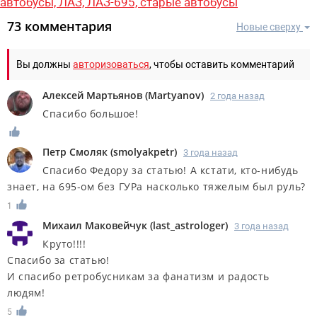
автобусы,
ЛАЗ,
ЛАЗ-695,
старые автобусы
73 комментария
Новые сверху
Вы должны
авторизоваться
, чтобы оставить комментарий
Алексей Мартьянов
(
Martyanov
)
2 года назад
Спасибо большое!
Петр Смоляк
(
smolyakpetr
)
3 года назад
Спасибо Федору за статью! А кстати, кто-нибудь
знает, на 695-ом без ГУРа насколько тяжелым был руль?
1
Михаил Маковейчук
(
last_astrologer
)
3 года назад
Круто!!!!
Спасибо за статью!
И спасибо ретробусникам за фанатизм и радость
людям!
5