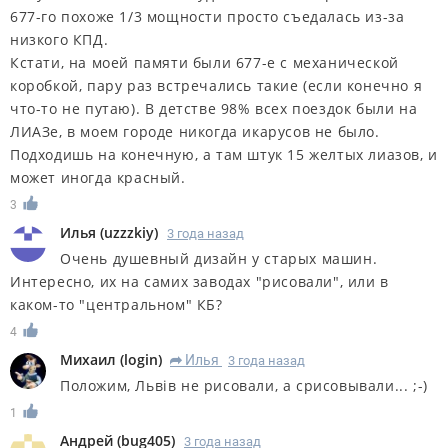
677-го похоже 1/3 мощности просто съедалась из-за
низкого КПД.
Кстати, на моей памяти были 677-е с механической
коробкой, пару раз встречались такие (если конечно я
что-то не путаю). В детстве 98% всех поездок были на
ЛИАЗе, в моем городе никогда икарусов не было.
Подходишь на конечную, а там штук 15 желтых лиазов, и
может иногда красный.
3
Илья
(
uzzzkiy
)
3 года назад
Очень душевный дизайн у старых машин.
Интересно, их на самих заводах "рисовали", или в
каком-то "центральном" КБ?
4
Михаил
(
login
)
Илья
3 года назад
R
Положим, Львiв не рисовали, а срисовывали... ;-)
1
Андрей
(
bug405
)
3 года назад