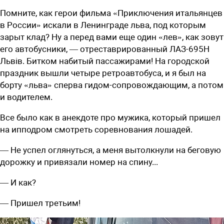
Помните, как герои фильма «Приключения итальянцев
в России» искали в Ленинграде льва, под которым
зарыт клад? Ну а перед вами еще один «лев», как зовут
его автобусники, — отреставрированный ЛАЗ-695Н
Львiв. Битком набитый пассажирами! На городской
праздник вышли четыре ретроавтобуса, и я был на
борту «льва» сперва гидом-сопровождающим, а потом
и водителем.
В
се было как в анекдоте про мужика, который пришел
на ипподром смот­реть соревнования лошадей.
— Не успел оглянуться, а меня вытолкнули на беговую
дорожку и привязали номер на спину...
— И как?
— Пришел третьим!