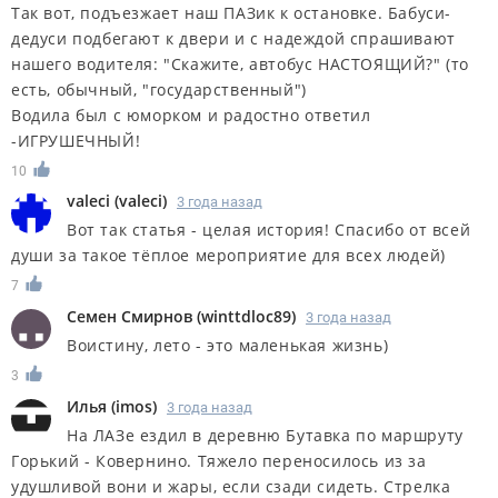
Так вот, подъезжает наш ПАЗик к остановке. Бабуси-
дедуси подбегают к двери и с надеждой спрашивают
нашего водителя: "Скажите, автобус НАСТОЯЩИЙ?" (то
есть, обычный, "государственный")
Водила был с юморком и радостно ответил
-ИГРУШЕЧНЫЙ!
10
valeci
(
valeci
)
3 года назад
Вот так статья - целая история! Спасибо от всей
души за такое тёплое мероприятие для всех людей)
7
Семен Смирнов
(
winttdloc89
)
3 года назад
Воистину, лето - это маленькая жизнь)
3
Илья
(
imos
)
3 года назад
На ЛАЗе ездил в деревню Бутавка по маршруту
Горький - Ковернино. Тяжело переносилось из за
удушливой вони и жары, если сзади сидеть. Стрелка