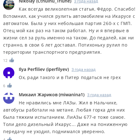
Nikolay
(
Cthulhu_Triune
)
3 года назад
Как всегда великолепная статья, Фёдор. Спасибо!
Вспомнил, как учился рулить автомобилем на Икарусе с
автоматом. Была у них небольшая партия 260-х с ГМП.
Отец мой как раз на таком работал. Ну и я впервые в
жизни сел за руль именно на таком. До педалей, как ни
странно, в свои 6 лет доставал. Потихоньку рулил по
территории транспортного предприятия.
12
Ilya Perfiliev
(
iperfilyev
)
3 года назад
Ох, ради такого и в Питер податься не грех
6
Михаил Жариков
(
miwanina1
)
3 года назад
Не нравились мне ЛАЗы. Жил в Нальчике,
автобусы работали на метане. Любая горка для них
была тяжким испытанием. ЛиАЗы 677-е тоже самое.
Толи дело дизельный Икарус... Даже на пониженную
передачу не уходил, поднимался уверенно.
4