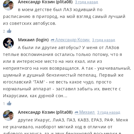
Александр Козин
(
plita08
)
3 года назад
в моем детстве был ЛАЗ ходивший по
расписанию в пригород, на мой взгляд самый лучший
из советских автобусов.
2
Михаил
(
login
)
Александр Козин
3 года назад
R
А были ли другие автобусы? У меня от ЛАЗов
теплые воспоминания остались только потому, что я
или в интересное место на них ехал, или из
неприятного на них возвращался. А так - укачивальный,
шумный и душный бензинистый пепелац. Первый же
югославский 'TAM' - не весть какое чудо, просто
нормальный аппарат - заставил забыть их, вместе с
Икарусами, как дурной сон...
1
Александр Козин
(
plita08
)
Михаил
3 года назад
R
другие Икарус, ЛиАЗ, ПАЗ, КАВЗ, ЕРАЗ, РАФ. Меня
не укачивало, наоборот мягкий ход в отличии от
дубового икаруса, да и звук бензиновой восьмерки в