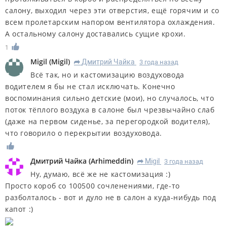
салону, выходил через эти отверстия, ещё горячим и со
всем пролетарским напором вентилятора охлаждения.
А остальному салону доставались сущие крохи.
1
Migil
(
Migil
)
Дмитрий Чайка
3 года назад
R
Всё так, но и кастомизацию воздуховода
водителем я бы не стал исключать. Конечно
воспоминания сильно детские (мои), но случалось, что
поток тёплого воздуха в салоне был чрезвычайно слаб
(даже на первом сиденье, за перегородкой водителя),
что говорило о перекрытии воздуховода.
Дмитрий Чайка
(
Arhimeddin
)
Migil
3 года назад
R
Ну, думаю, всё же не кастомизация :)
Просто короб со 100500 сочленениями, где-то
разболталось - вот и дуло не в салон а куда-нибудь под
капот :)