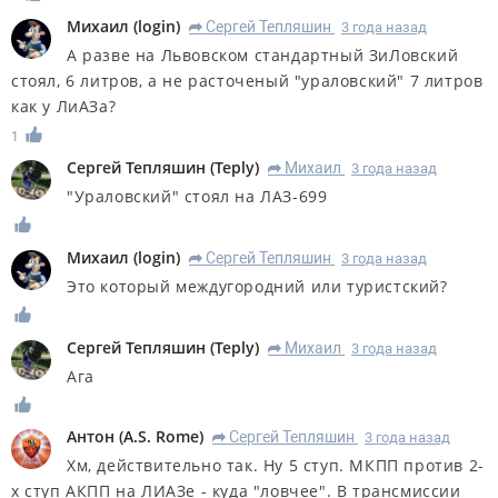
Михаил
(
login
)
Сергей Тепляшин
3 года назад
R
А разве на Львовском стандартный ЗиЛовский
стоял, 6 литров, а не расточеный "ураловский" 7 литров
как у ЛиАЗа?
1
Сергей Тепляшин
(
Teply
)
Михаил
3 года назад
R
"Ураловский" стоял на ЛАЗ-699
Михаил
(
login
)
Сергей Тепляшин
3 года назад
R
Это который междугородний или туристский?
Сергей Тепляшин
(
Teply
)
Михаил
3 года назад
R
Ага
Антон
(
A.S. Rome
)
Сергей Тепляшин
3 года назад
R
Хм, действительно так. Ну 5 ступ. МКПП против 2-
х ступ АКПП на ЛИАЗе - куда "ловчее". В трансмиссии