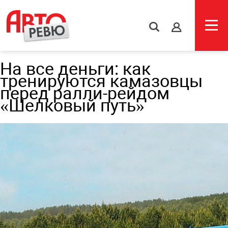
s
На все деньги: как
тренируются камазовцы
перед ралли-рейдом
«Шелковый путь»