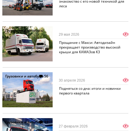
знакомство с его новой техникой для
леса
Грузовики и автобусы
p
29 мая 2026
182
Прощание с Макси: Автодизайн
прекращает производство высокой
крыши для КАМАЗов К3
Грузовики и автобусы
56
p
30 апреля 2026
Подняться со дна: итоги и новинки
первого квартала
Грузовики и автобусы
92
p
27 февраля 2026