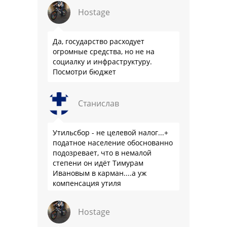
Hostage
Да, государство расходует
огромные средства, но не на
социалку и инфраструктуру.
Посмотри бюджет
Станислав
Утильсбор - не целевой налог...+
податное население обоснованно
подозревает, что в немалой
степени он идёт Тимурам
Ивановым в карман....а уж
компенсация утиля
производителям настолько мутна,
что прям эталон коррупции
Hostage