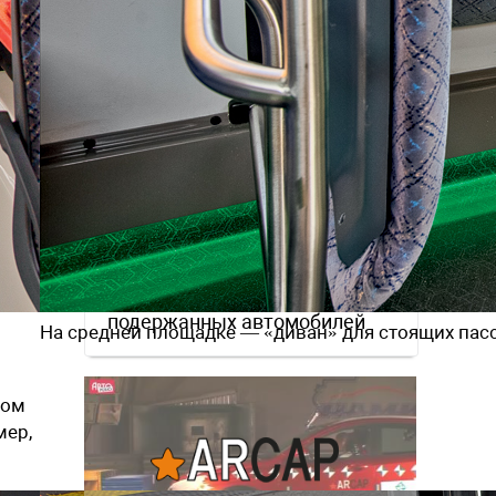
продажи и долю рынка.
Оказывается, что если
исправлять косяки и доводить
продукцию до ума и при этом не
борщить с ценой, …
Наша экспертиза
подержанных автомобилей
На средней площадке — «диван» для стоящих па
ном
мер,