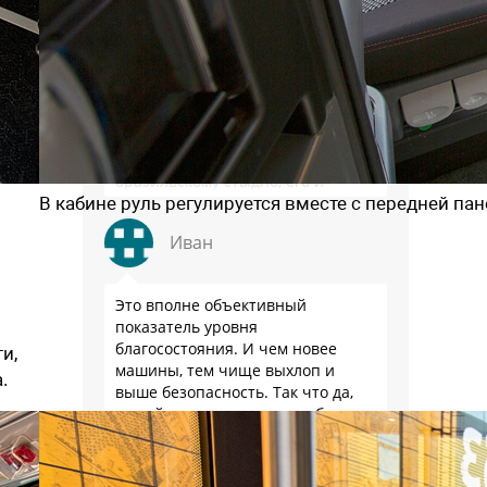
Леопольд
Именно стыд и виноват в том что
Бразилия опередила РФ в
продажах авто - нашему
государству не стыдно повышать
утили и налоги с населения, а
бразильскому стыдно, его и
В кабине руль регулируется вместе с передней па
смести могут на …
Иван
Это вполне объективный
показатель уровня
благосостояния. И чем новее
и,
машины, тем чище выхлоп и
.
выше безопасность. Так что да,
новый машины помогают быть
здоровее.
Proximus