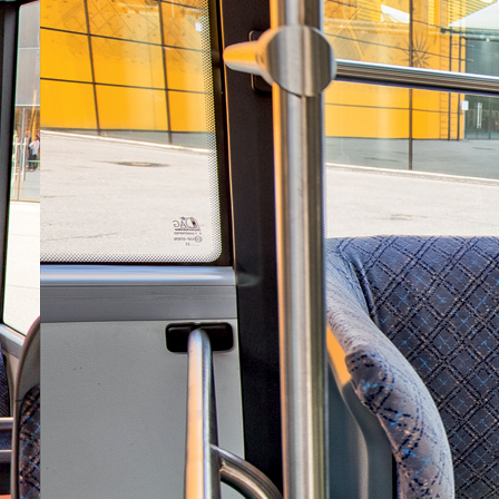
Только Вы забываете одну
маленькую деталь под названием
приватизация. Так что такой
процент владения собственным
жильем таки не заслуга наших
граждан.
Proximus
Для врунов, в Испании порядка
73.3%, в России около 87%.
Евгений
И опять старушка Шнива
единственная из троицы Гранта/
Веста/Шнива кто увеличивает и