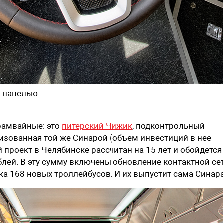
й панелью
трамвайные: это
питерский Чижик
, подконтрольный
низованная той же Синарой (объем инвестиций в нее
й проект в Челябинске рассчитан на 15 лет и обойдется
лей. В эту сумму включены обновление контактной сет
ка 168 новых троллейбусов. И их выпустит сама Синара