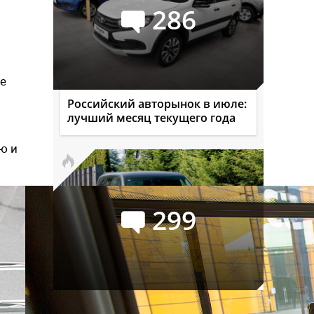
286
се
Российский авторынок в июле:
лучший месяц текущего года
ю и
299
Официальный GAC S7: