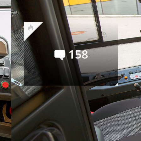
покупать или нет? Семь
мнений и замеры на полигоне
158
Новые Porsche 718 (Boxster и
Cayman): наперекор судьбе
Сейчас обсуждают