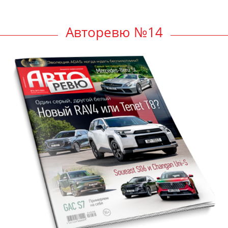
Авторевю №14