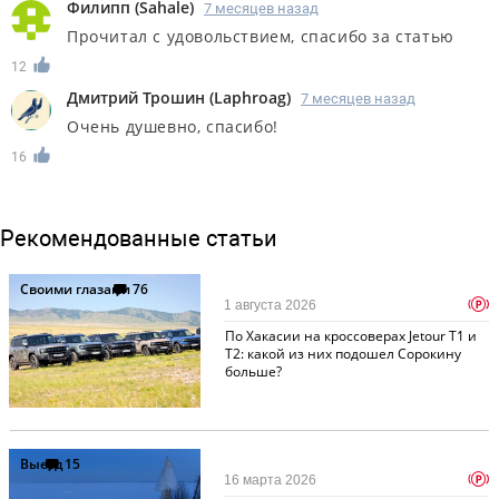
Филипп
(
Sahale
)
7 месяцев назад
Прочитал с удовольствием, спасибо за статью
12
Дмитрий Трошин
(
Laphroag
)
7 месяцев назад
Очень душевно, спасибо!
16
Рекомендованные статьи
Своими глазами
76
p
1 августа 2026
По Хакасии на кроссоверах Jetour T1 и
T2: какой из них подошел Сорокину
больше?
Выезд
15
p
16 марта 2026