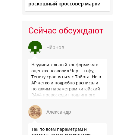
роскошный кроссовер марки
Сейчас обсуждают
Чёрнов
Неудивительный конформизм в
оценках позволил Чер…, тьфу,
Тенету сравняться с Тойота. Но в
АР четко и подробно расписали
по каким параметрам китайский
RAV4 превосходит подлинного
китайца: лучше и комфортнее
подвеска едет ровно и приятно …
Александр
Так по всем параметрам и