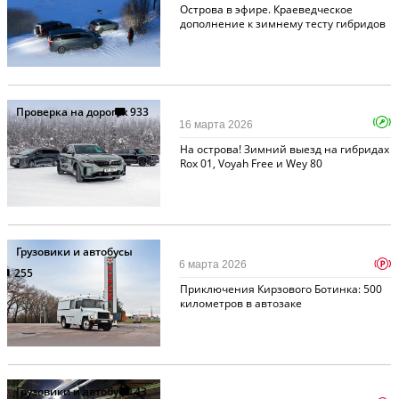
Острова в эфире. Краеведческое
дополнение к зимнему тесту гибридов
Проверка на дорогах
933
16 марта 2026
На острова! Зимний выезд на гибридах
Rox 01, Voyah Free и Wey 80
Грузовики и автобусы
p
6 марта 2026
255
Приключения Кирзового Ботинка: 500
километров в автозаке
Грузовики и автобусы
43