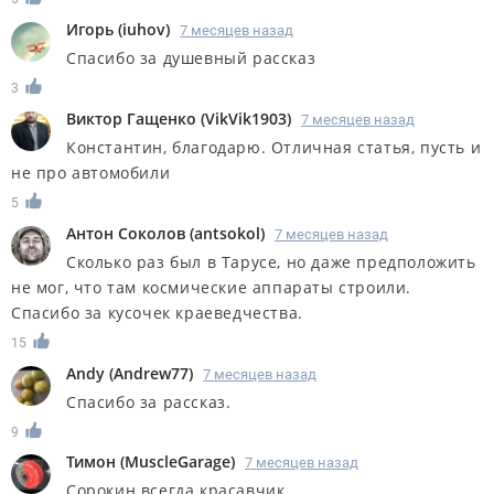
Игорь
(
iuhov
)
7 месяцев назад
Спасибо за душевный рассказ
3
Виктор Гащенко
(
VikVik1903
)
7 месяцев назад
Константин, благодарю. Отличная статья, пусть и
не про автомобили
5
Антон Соколов
(
antsokol
)
7 месяцев назад
Сколько раз был в Тарусе, но даже предположить
не мог, что там космические аппараты строили.
Спасибо за кусочек краеведчества.
15
Andy
(
Andrew77
)
7 месяцев назад
Спасибо за рассказ.
9
Тимон
(
MuscleGarage
)
7 месяцев назад
Сорокин всегда красавчик.