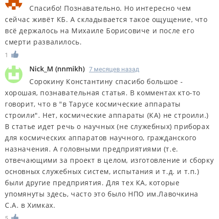
Спасибо! Познавательно. Но интересно чем
сейчас живёт КБ. А складывается такое ощущение, что
всё держалось на Михаиле Борисовиче и после его
смерти развалилось.
1
Nick_M
(
nnmikh
)
7 месяцев назад
Сорокину Константину спасибо большое -
хорошая, познавательная статья. В комментах кто-то
говорит, что в "в Тарусе космические аппараты
строили". Нет, космические аппараты (КА) не строили.)
В статье идет речь о научных (не служебных) приборах
для космических аппаратов научного, гражданского
назначения. А головными предприятиями (т.е.
отвечающими за проект в целом, изготовление и сборку
основных служебных систем, испытания и т.д. и т.п.)
были другие предприятия. Для тех КА, которые
упомянуты здесь, часто это было НПО им.Лавочкина
С.А. в Химках.
5