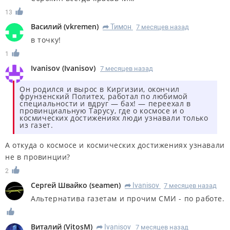
13
Василий
(
vkremen
)
Тимон
7 месяцев назад
R
в точку!
1
Ivanisov
(
Ivanisov
)
7 месяцев назад
Он родился и вырос в Киргизии, окончил
фрунзенский Политех, работал по любимой
специальности и вдруг — бах! — переехал в
провинциальную Тарусу, где о космосе и о
космических достижениях люди узнавали только
из газет.
А откуда о космосе и космических достижениях узнавали
не в провинции?
2
Сергей Швайко
(
seamen
)
Ivanisov
7 месяцев назад
R
Альтернатива газетам и прочим СМИ - по работе.
Виталий
(
VitosM
)
Ivanisov
7 месяцев назад
R