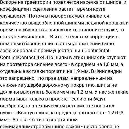
Вскоре на траектории появляется насечка от шипов, и
коэффициент сцепления растет - время круга
улучшается. Потом в поворотах увеличивается
количество выщербленной шипами ледяной крошки, и
время на «базовых» шинах опять становится хуже, то
есть увеличивается... В итоге с учетом коррекции с
помощью базовых шин в этом упражнении было
зафиксировано преимущество шин Continental
ContiIceContact 4х4. Но шипы в этих шинах выступают
из протектора сильнее всего - в среднем на 1,6 мм, а
отдельные вставки торчат и на 1,9 мм. В Финляндии
это запрещено - по правилам, направленным на
снижение ущерба дорожному покрытию, шипы не
должны выступать более чем на 1,2 мм. У нас же такие
нормативы только в проекте - если они будут
одобрены, то в техническом регламенте появится
пункт: «Выступ шипа за пределы протектора - 1,2±0,3
мм». А пока - хоть на спортивном
семимиллиметровом шипе езжай - никто слова не