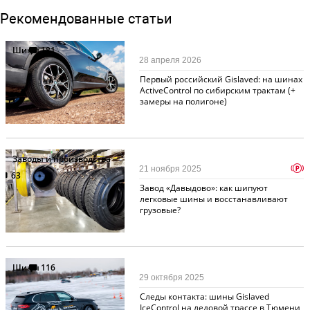
Рекомендованные статьи
Шины
181
28 апреля 2026
Первый российский Gislaved: на шинах
ActiveControl по сибирским трактам (+
замеры на полигоне)
Заводы и производства
p
21 ноября 2025
63
Завод «Давыдово»: как шипуют
легковые шины и восстанавливают
грузовые?
Шины
116
29 октября 2025
Следы контакта: шины Gislaved
IceControl на ледовой трассе в Тюмени