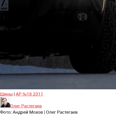
Шины
|
АР №18 2011
Олег Растегаев
Фото:
Андрей Мохов | Олег Растегаев