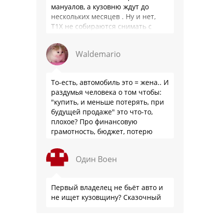
мануалов, а кузовню ждут до
нескольких месяцев . Ну и нет,
Т1Х не собираются снимать с
производства, потому что за 10
лет …
Waldemario
То-есть, автомобиль это = жена.. И
раздумья человека о том чтобы:
"купить, и меньше потерять, при
будущей продаже" это что-то,
плохое? Про финансовую
грамотность, бюджет, потерю
стоимости товара на дистанции,
слышали?
Один Воен
Первый владелец не бьёт авто и
не ищет кузовщину? Сказочный