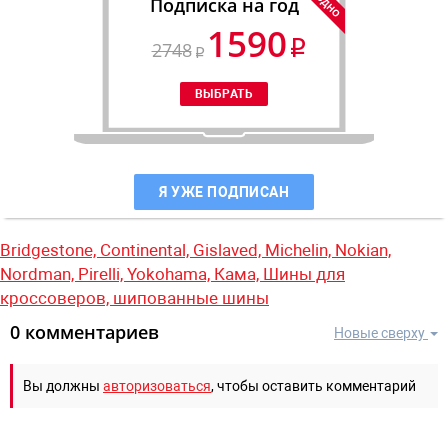
Подписка на год
1590
2748
Я УЖЕ ПОДПИСАН
Bridgestone,
Continental,
Gislaved,
Michelin,
Nokian,
Nordman,
Pirelli,
Yokohama,
Кама,
Шины для
кроссоверов,
шипованные шины
0 комментариев
Новые сверху
Вы должны
авторизоваться
, чтобы оставить комментарий