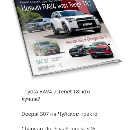
Toyota RAV4 и Tenet T8: кто
лучше?
Deepal S07 на Чуйском тракте
Changan Uni-S vs Soueast S06