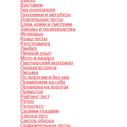
Выставки
Гид покупателя
Грузовики и автобусы
Длительные тесты
Едем, едим и смотрим
Заводы и производства
Интервью
Краш-тесты
Кунсткамера
Ликбез
Личный опыт
Мото и квадро
Партнерский материал
Первая встреча
Письма
По дорогам и без них
Примеряем на себя
Проверка на дорогах
Прямоток
Рейтинг-тест
Ретро
Ретротест
Своими глазами
Секонд-тест
Сектор обзора
Сравнительные тесты