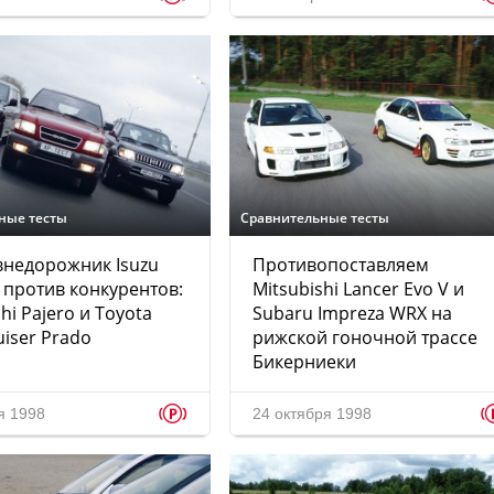
ные тесты
Сравнительные тесты
недорожник Isuzu
Противопоставляем
 против конкурентов:
Mitsubishi Lancer Evo V и
hi Pajero и Toyota
Subaru Impreza WRX на
uiser Prado
рижской гоночной трассе
Бикерниеки
p
я 1998
24 октября 1998