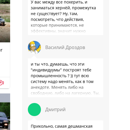
У вас между все похерить, и
заниматься хернёй, промежутка
не существует? Ну, там,
посмотреть, что действия,
которые принимаются, не
эффективны, значит нужно
сделать как то по другому, не?
Или только две крайности? Хватит
Василий Дроздов
…
er
и ты что, думаешь, что эти
"индивидуумы" построят тебе
промышленность ? )) тут всю
систему надо менять, как в том
p
анекдоте. Менять либо на
свободную, либо на лагерную. Ты,
я так понимаю, …
Дмитрий
Прикольно, самая дешманская