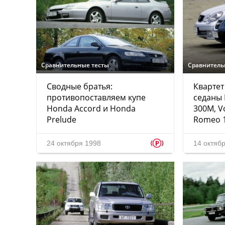
Сравнительные тесты
Сравнитель
Сводные братья:
Квартет
противопоставляем купе
седаны 
Honda Accord и Honda
300M, Vo
Prelude
Romeo 
p
24 октября 1998
14 октяб