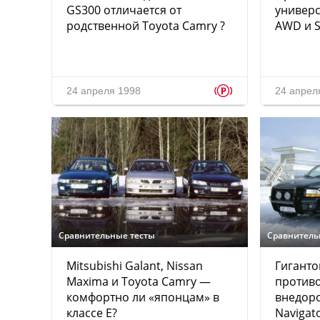
GS300 отличается от
универс
родственной Toyota Camry ?
AWD и S
p
24 апреля 1998
24 апрел
Сравнительные тесты
Сравнитель
Mitsubishi Galant, Nissan
Гиганто
Maxima и Toyota Camry —
против
комфортно ли «японцам» в
внедоро
классе Е?
Navigat