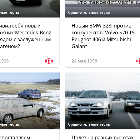
ные тесты
Сравнительные тесты
явил себя новый
Новый BMW 328i против
ожник Mercedes-Benz
конкурентов: Volvo S70 T5,
рядом с заслуженным
Peugeot 406 и Mitsubishi
вагеном?
Galant
p
1998
24 мая 1998
ные тесты
Сравнительные тесты
опоставляем
Полёт на разных высотах: