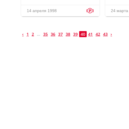
p
14 апреля 1998
24 марта
‹
1
2
...
35
36
37
38
39
40
41
42
43
›