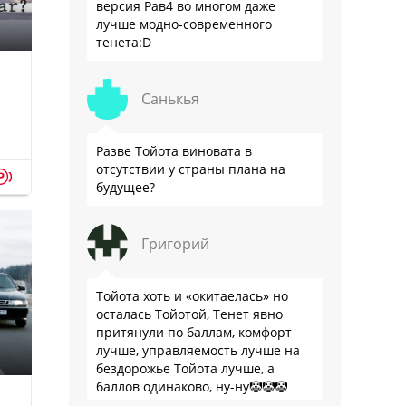
версия Рав4 во многом даже
лучше модно-современного
тенета:D
Санькья
Разве Тойота виновата в
отсутствии у страны плана на
p
будущее?
Григорий
Тойота хоть и «окитаелась» но
осталась Тойотой, Тенет явно
притянули по баллам, комфорт
лучше, управляемость лучше на
бездорожье Тойота лучше, а
баллов одинаково, ну-ну🤡🤡🤡