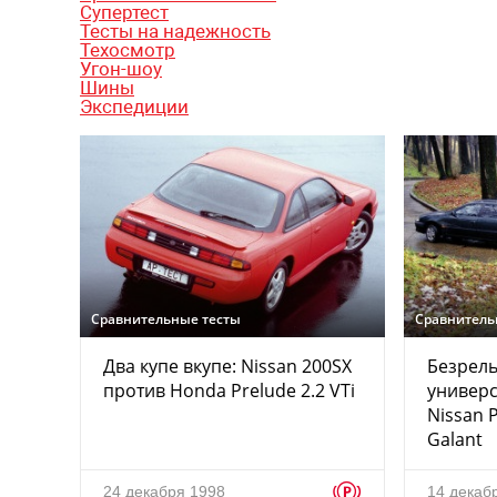
Супертест
Тесты на надежность
Техосмотр
Угон-шоу
Шины
Экспедиции
Сравнительные тесты
Сравнитель
Два купе вкупе: Nissan 200SX
Безрель
против Honda Prelude 2.2 VTi
универс
Nissan P
Galant
p
24 декабря 1998
14 декаб