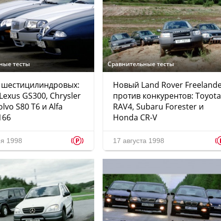
ные тесты
Сравнительные тесты
 шестицилиндровых:
Новый Land Rover Freeland
Lexus GS300, Chrysler
против конкурентов: Toyota
lvo S80 T6 и Alfa
RAV4, Subaru Forester и
166
Honda CR-V
p
ря 1998
17 августа 1998