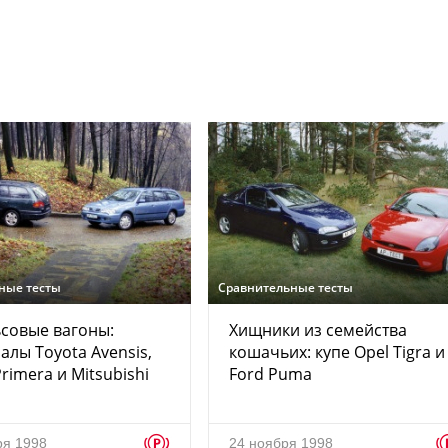
ные тесты
Сравнительные тесты
совые вагоны:
Хищники из семейства
алы Toyota Avensis,
кошачьих: купе Opel Tigra и
rimera и Mitsubishi
Ford Puma
p
ря 1998
24 ноября 1998