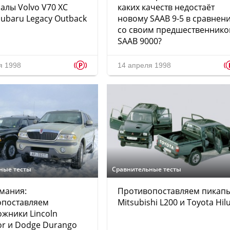
алы Volvo V70 XC
каких качеств недостаёт
ubaru Legacy Outback
новому SAAB 9-5 в сравнен
со своим предшественнико
SAAB 9000?
p
я 1998
14 апреля 1998
ные тесты
Сравнительные тесты
мания:
Противопоставляем пикап
опоставляем
Mitsubishi L200 и Toyota Hil
жники Lincoln
or и Dodge Durango