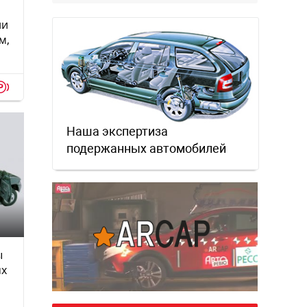
ии
м,
p
Наша экспертиза
подержанных автомобилей
ы
ux