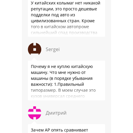
У китайских колымаг нет никакой
репутации, это просто дешевые
подделки под авто из
цивилизованных стран. Кроме
того в китайском автопроме
сильнейший спад производства
(более 20% по итогам года)и
почти все китайские
Sergei
производители работают …
Почему я не куплю китайскую
машину. Что мне нужно от
машины (в порядке убывания
важности): 1.Правильный
типоразмер. В моем случае это
кузов универсал среднего
размера. 2.Надежность. Хочется
быть уверенным, что она меня
Дмитрий
везде довезет и …
Зачем АР опять сравнивает