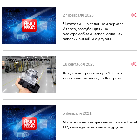
Письма
117
p
27 февраля 2026
Читатели — о салонном зеркале
Атласа, госсубсидиях на
электромобили, использовании
запаски зимой и о другом
Заводы и производства
p
18 сентября 2023
186
Как делают российскую АБС: мы
побывали на заводе в Костроме
Письма
64
5 февраля 2021
Читатели — о взорванном люке в Haval
H2, календаре новинок и другом