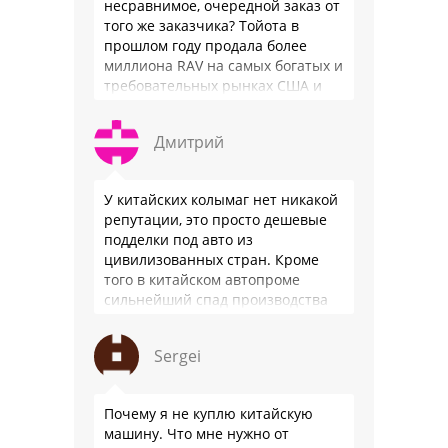
несравнимое, очередной заказ от
того же заказчика? Тойота в
прошлом году продала более
миллиона RAV на самых богатых и
требовательных рынках США и
Японии, в очередной раз
подтвердив статус …
Дмитрий
У китайских колымаг нет никакой
репутации, это просто дешевые
подделки под авто из
цивилизованных стран. Кроме
того в китайском автопроме
сильнейший спад производства
(более 20% по итогам года)и
почти все китайские
Sergei
производители работают …
Почему я не куплю китайскую
машину. Что мне нужно от