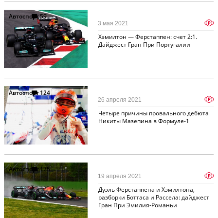
Автоспорт
59
p
3 мая 2021
Хэмилтон — Ферстаппен: счет 2:1.
Дайджест Гран При Португалии
Автоспорт
124
p
26 апреля 2021
Четыре причины провального дебюта
Никиты Мазепина в Формуле-1
Автоспорт
175
p
19 апреля 2021
Дуэль Ферстаппена и Хэмилтона,
разборки Боттаса и Рассела: дайджест
Гран При Эмилия-Романьи