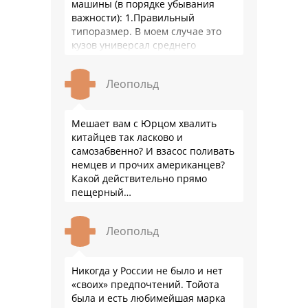
машины (в порядке убывания
важности): 1.Правильный
типоразмер. В моем случае это
кузов универсал среднего
размера. 2.Надежность. Хочется
быть уверенным, что она меня
Леопольд
везде довезет и …
Мешает вам с Юрцом хвалить
китайцев так ласково и
самозабвенно? И взасос поливать
немцев и прочих американцев?
Какой действительно прямо
пещерный…
Леопольд
Никогда у России не было и нет
«своих» предпочтений. Тойота
была и есть любимейшая марка