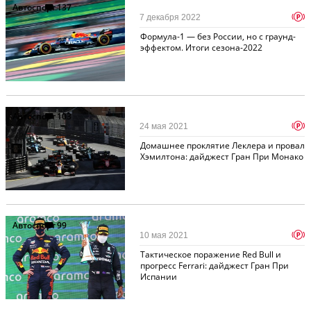
Автоспорт
137
p
7 декабря 2022
Формула-1 — без России, но с граунд-
эффектом. Итоги сезона-2022
Автоспорт
103
p
24 мая 2021
Домашнее проклятие Леклера и провал
Хэмилтона: дайджест Гран При Монако
Автоспорт
99
p
10 мая 2021
Тактическое поражение Red Bull и
прогресс Ferrari: дайджест Гран При
Испании