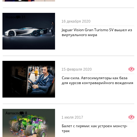
Новости
31
16 декабря 2020
Jaguar Vision Gran Turismo SV вышел из
виртуального мира
Виртуальный руль
162
p
15 февраля 2020
Сим-сила. Автосимуляторы как база
для курсов контраварийного вождения
Автоспорт
8
p
1 июля 2017
Балет с гирями: как устроен монстр-
трак