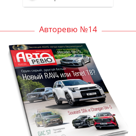
Авторевю №14