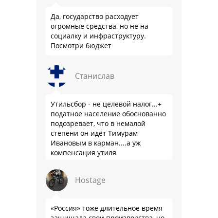
Да, государство расходует
огромные средства, но не на
социалку и инфраструктуру.
Посмотри бюджет
Станислав
Утильсбор - не целевой налог...+
податное население обоснованно
подозревает, что в немалой
степени он идёт Тимурам
Ивановым в карман....а уж
компенсация утиля
производителям настолько мутна,
что прям эталон коррупции
Hostage
«Россия» тоже длительное время
защищала свои производства, но