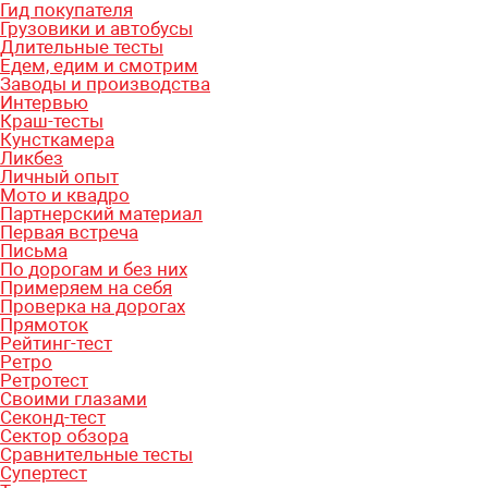
Гид покупателя
Грузовики и автобусы
Длительные тесты
Едем, едим и смотрим
Заводы и производства
Интервью
Краш-тесты
Кунсткамера
Ликбез
Личный опыт
Мото и квадро
Партнерский материал
Первая встреча
Письма
По дорогам и без них
Примеряем на себя
Проверка на дорогах
Прямоток
Рейтинг-тест
Ретро
Ретротест
Своими глазами
Секонд-тест
Сектор обзора
Сравнительные тесты
Супертест