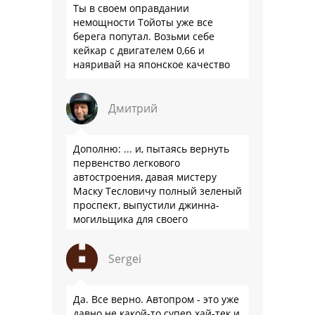
Ты в своем оправдании
немощности Тойоты уже все
берега попутал. Возьми себе
кейкар с двигателем 0,66 и
наяривай на японское качество
Дмитрий
Дополню: ... и, пытаясь вернуть
первенство легкового
автостроения, давая мистеру
Маску Тесловичу полный зеленый
проспект, выпустили джинна-
могильщика для своего
автопрома: Китай.
Sergei
Да. Все верно. Автопром - это уже
давно не какой-то супер хай-тек и