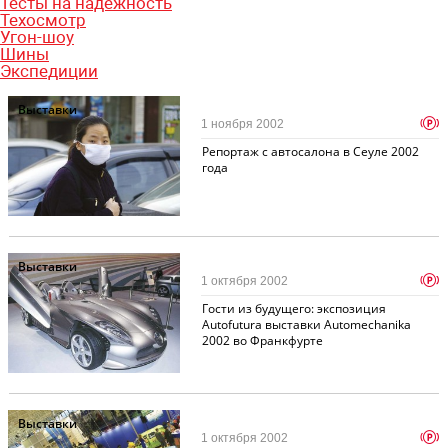
Тесты на надежность
Техосмотр
Угон-шоу
Шины
Экспедиции
Выставки
p
1 ноября 2002
Репортаж с автосалона в Сеуле 2002
года
Выставки
p
1 октября 2002
Гости из будущего: экспозиция
Autofutura выставки Automechanika
2002 во Франкфурте
Выставки
p
1 октября 2002