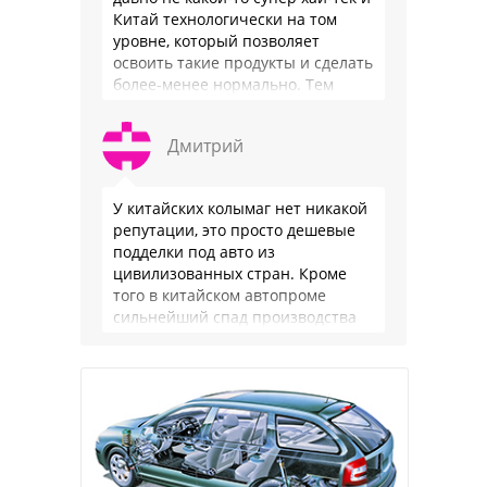
Китай технологически на том
уровне, который позволяет
освоить такие продукты и сделать
более-менее нормально. Тем
более, что китайцы просто …
Дмитрий
У китайских колымаг нет никакой
репутации, это просто дешевые
подделки под авто из
цивилизованных стран. Кроме
того в китайском автопроме
сильнейший спад производства
(более 20% по итогам года)и
почти все китайские
производители работают …