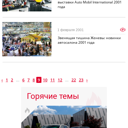
выставки Auto Mobil International 2001
года
Выставки
p
1 февраля 2001
Звенящая тишина Женевы: новинки
автосалона 2001 года
‹
1
2
...
6
7
8
9
10
11
12
...
22
23
›
Горячие темы