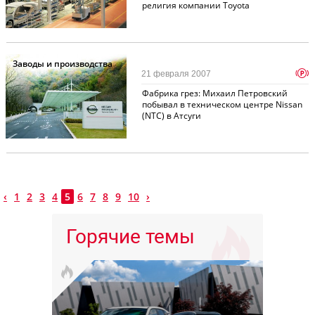
религия компании Toyota
Заводы и производства
p
21 февраля 2007
Фабрика грез: Михаил Петровский
побывал в техническом центре Nissan
(NTC) в Атсуги
‹
1
2
3
4
5
6
7
8
9
10
›
Горячие темы