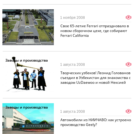
Заводы и производства
p
1 ноября 2008
Свое 65-летие Ferrari отпраздновало в
новом сборочном цехе, где собирают
Ferrari California
Заводы и производства
p
1 августа 2008
Творческих узбеков! Леонид Голованов
съездил в Узбекистан для знакомства с
заводом UzDaewoo и новой Нексией
Заводы и производства
p
1 августа 2008
Автомобили из НИИЧАВО: как устроено
производство Geely?