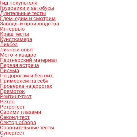
Гид покупателя
Грузовики и автобусы
Длительные тесты
Едем, едим и смотрим
Заводы и производства
Интервью
Краш-тесты
Кунсткамера
Ликбез
Личный опыт
Мото и квадро
Партнерский материал
Первая встреча
Письма
По дорогам и без них
Примеряем на себя
Проверка на дорогах
Прямоток
Рейтинг-тест
Ретро
Ретротест
Своими глазами
Секонд-тест
Сектор обзора
Сравнительные тесты
Супертест