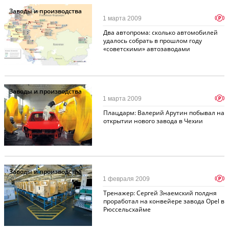
Заводы и производства
p
1 марта 2009
Два автопрома: сколько автомобилей
удалось собрать в прошлом году
«советскими» автозаводами
Заводы и производства
p
1 марта 2009
Плацдарм: Валерий Арутин побывал на
открытии нового завода в Чехии
Заводы и производства
p
1 февраля 2009
Тренажер: Сергей Знаемский полдня
проработал на конвейере завода Opel в
Рюссельcхайме