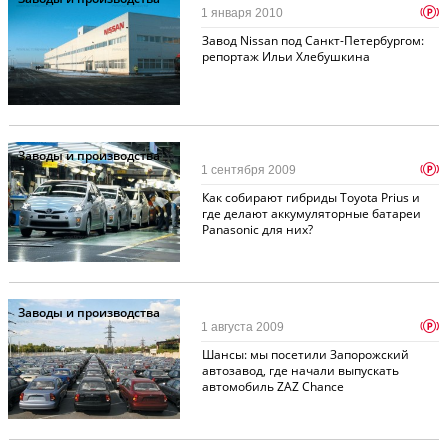
p
1 января 2010
Завод Nissan под Санкт-Петербургом:
репортаж Ильи Хлебушкина
Заводы и производства
p
1 сентября 2009
Как собирают гибриды Toyota Prius и
где делают аккумуляторные батареи
Panasonic для них?
Заводы и производства
p
1 августа 2009
Шансы: мы посетили Запорожский
автозавод, где начали выпускать
автомобиль ZAZ Chance