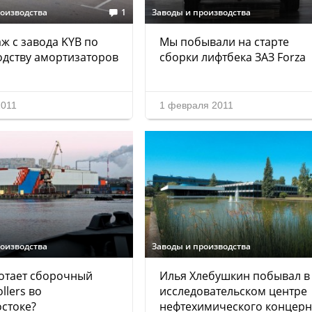
роизводства
1
Заводы и производства
ж с завода KYB по
Мы побывали на старте
дству амортизаторов
сборки лифтбека ЗАЗ Forza
2011
1 февраля 2011
роизводства
Заводы и производства
отает сборочный
Илья Хлебушкин побывал в
llers во
исследовательском центре
стоке?
нефтехимического концерн