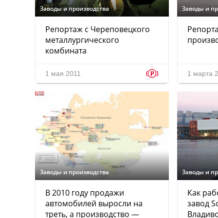
Заводы и производства
Заводы и п
Репортаж с Череповецкого
Репорта
металлургического
произво
комбината
p
1 мая 2011
1 марта 
Заводы и производства
Заводы и п
В 2010 году продажи
Как раб
автомобилей выросли на
завод So
треть, а производство —
Владиво