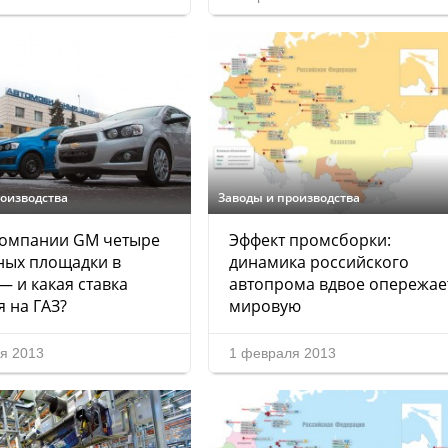
роизводства
Заводы и производства
компании GM четыре
Эффект промсборки:
ных площадки в
динамика российского
— и какая ставка
автопрома вдвое опережае
я на ГАЗ?
мировую
я 2013
1 февраля 2013