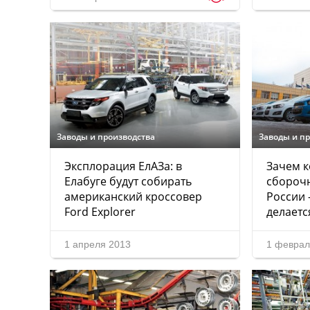
Заводы и производства
Заводы и п
Эксплорация ЕлАЗа: в
Зачем 
Елабуге будут собирать
сбороч
американский кроссовер
России 
Ford Explorer
делаетс
1 апреля 2013
1 феврал