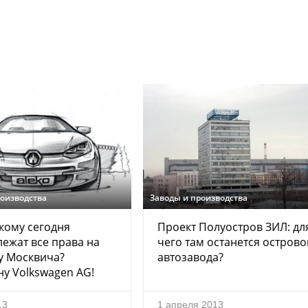
роизводства
Заводы и производства
 кому сегодня
Проект Полуостров ЗИЛ: дл
ежат все права на
чего там останется острово
у Москвича?
автозавода?
у Volkswagen AG!
13
1 апреля 2013