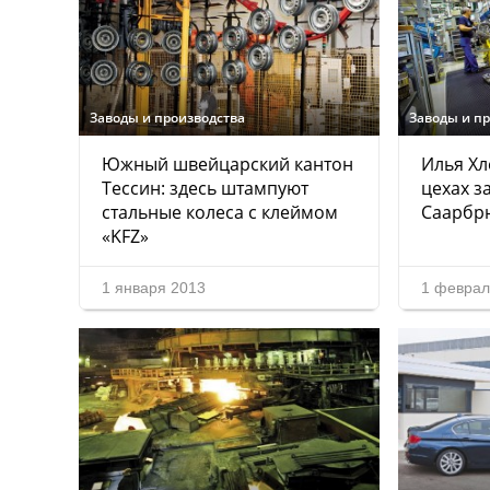
Заводы и производства
Заводы и п
Южный швейцарский кантон
Илья Хл
Тессин: здесь штампуют
цехах з
стальные колеса с клеймом
Саарбр
«KFZ»
1 января 2013
1 феврал