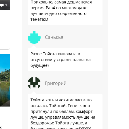
Прикольно, самая дешманская
1
версия Рав4 во многом даже
лучше модно-современного
тенета:D
Санькья
Разве Тойота виновата в
отсутствии у страны плана на
будущее?
Григорий
Тойота хоть и «окитаелась» но
осталась Тойотой, Тенет явно
притянули по баллам, комфорт
лучше, управляемость лучше на
бездорожье Тойота лучше, а
а
баллов одинаково, ну-ну🤡🤡🤡