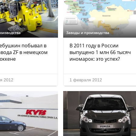
роизводства
Заводы и производства
ебушкин побывал в
В 2011 году в России
авода ZF в немецком
выпущено 1 млн 66 тысяч
юккене
иномарок: это успех?
я 2012
1 февраля 2012