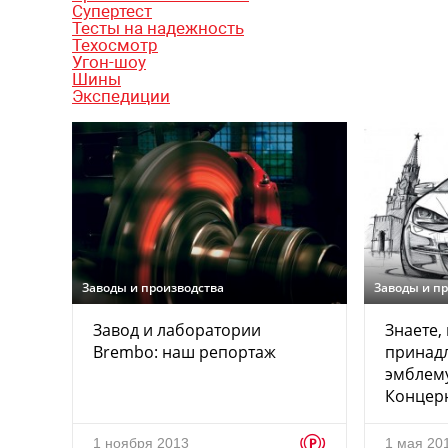
Супертест
Тесты на надежность
Техосмотр
Угон-шоу
Шины
Экспедиции
Заводы и производства
Заводы и п
Завод и лаборатории
Знаете,
Brembo: наш репортаж
принадл
эмблем
Концерн
p
1 ноября 2013
1 мая 20