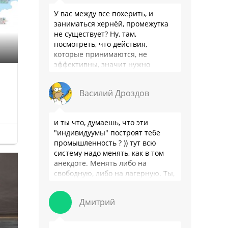
У вас между все похерить, и
заниматься хернёй, промежутка
не существует? Ну, там,
посмотреть, что действия,
которые принимаются, не
эффективны, значит нужно
сделать как то по другому, не?
Или только две крайности? Хватит
Василий Дроздов
…
и ты что, думаешь, что эти
"индивидуумы" построят тебе
промышленность ? )) тут всю
систему надо менять, как в том
анекдоте. Менять либо на
свободную, либо на лагерную. Ты,
я так понимаю, …
Дмитрий