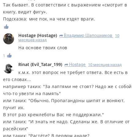
Так бывает. В соответствии с выражением «смотрит в
книгу, видит фигу».
Подсказка: мне пох, на чем ездят враги.
Hostage
(
Hostage
)
Владимир Шапошников
10
R
месяцев назад
На основе твоих слов
1
Rinat
(
Evil_Tatar_199
)
Hostage
10 месяцев назад
R
к.м.к. этот вопрос не требует ответа. Все есть в
его словах...
например таких: "За лаптями не стоят? Надо же с собой
что-то увезти на память"
или таких: "Обычно, Пропагандоны шипят и воняют,
пучит их.
В этот раз кремлеботы Вас не поддержали."
или таких: "И знать не надо. Сделаны же. В отличие от
расейских"
или таких: "Растёте? В первом анале?