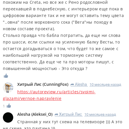
похожим на Creta, но все же с Рено родословной
переехавшей в поднебесную, с интерьером еще пока в
цифровом варианте так и не могут оставить тему цвета
"..овна" после морковного сока ("Вега"ны походу в
новом составе проекта).
Столько правда что бабла потратить, да еще ни слова
про шасси, если ссылки на усиленную балку Весты, то
остается догадываться о том, что будет то же самое с
наибольшей нагрузкой на тормозную систему
соответственно. Да еще че та про моторы пишут, с
повышенной мощностью - Это откуда ?
Хитрый Лис
(
CunningFox
)
Alesha
10 месяцев назад
R
https://autoreview.ru/articles/svoimi-
glazami/vernoe-napravlenie
1
Alesha
(
Aleksei_O
)
Хитрый Лис
10 месяцев назад
R
Странная у них тут схема на телевизоре ))) А это
не схема, это паутина )))