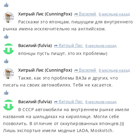
Хитрый Лис
(
CunningFox
)
Василий
8 месяцев назад
R
Расскажи это японцам, пишущим для внутреннего
рынка имена исключительно на английском.
Василий
(
fulvia
)
Хитрый Лис
8 месяцев назад
R
японцы пусть пишут, это их проблемы)
Хитрый Лис
(
CunningFox
)
Василий
8 месяцев назад
R
Также, как это проблемы ВАЗа и других, что
писать на своих автомобилях. Тебя не касается.
Василий
(
fulvia
)
Хитрый Лис
8 месяцев назад
R
В СССР автомобили на внутреннем рынке имели
названия на шильдиках на кириллице. Могли себе
позволить. В отличие от оккупированных японцев.)))
Лишь экспортые имели модные LADA, Moskvitch.