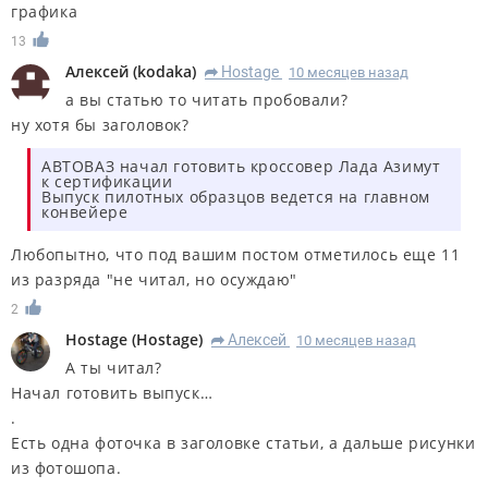
графика
13
Алексей
(
kodaka
)
Hostage
10 месяцев назад
R
а вы статью то читать пробовали?
ну хотя бы заголовок?
АВТОВАЗ начал готовить кроссовер Лада Азимут
к сертификации
Выпуск пилотных образцов ведется на главном
конвейере
Любопытно, что под вашим постом отметилось еще 11
из разряда "не читал, но осуждаю"
2
Hostage
(
Hostage
)
Алексей
10 месяцев назад
R
А ты читал?
Начал готовить выпуск…
.
Есть одна фоточка в заголовке статьи, а дальше рисунки
из фотошопа.