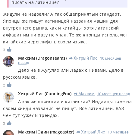
писать на латинице?
Жидули не надоели? А так общепринятый стандарт.
Японцы же пишут латиницей названия машин для
внутреннего рынка, как и китайцы, хотя латинский
алфавит им ни разу не упал. Те же японцы используют
китайские иероглифы в своем языке.
3
Максим
(
DragonTeams
)
Хитрый Лис
10 месяцев
R
назад
Дело не в Жугулях или Ладах с Нивами. Дело в
русском языке.
2
Хитрый Лис
(
CunningFox
)
Максим
10 месяцев назад
R
А как же японский и китайский? Индийцы тоже на
своем хинди названия не пишут. Все латиницей. ВАЗ
чем тут хуже? В трендах.
3
Максим Юдин
(
mageaster
)
Хитрый Лис
10 месяцев
R