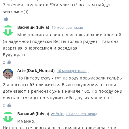
Зенкевич замечает и "Жигулисты" все там найдут
знакомое )))
Василий
(
fulvia
)
10 месяцев назад
Мне нравится, свежо. А использование простой
(и надежной) подвески Весты только радует - там она
азартная, энергоемкая и всеядная.
Буду ждать.
2
Arte
(
Dark_Nomad
)
10 месяцев назад
По Питеру сужу - тут на ходу повылезали гольфы
2 и пассаты б3 ели живые. Было ощущение, что они
догнивают в регионах уже в начале 10х. Но походу они
опять в столицы потянулись ибо других машин нет.
2
Василий
(
fulvia
)
Arte
10 месяцев назад
R
Именно.
Нет на рынке новых дешевых машин гольф-класса и