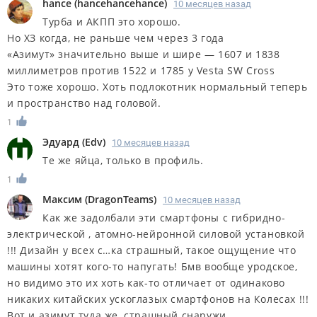
hance
(
hancehancehance
)
10 месяцев назад
Турба и АКПП это хорошо.
Но ХЗ когда, не раньше чем через 3 года
«Азимут» значительно выше и шире — 1607 и 1838
миллиметров против 1522 и 1785 у Vesta SW Cross
Это тоже хорошо. Хоть подлокотник нормальный теперь
и пространство над головой.
1
Эдуард
(
Edv
)
10 месяцев назад
Те же яйца, только в профиль.
1
Максим
(
DragonTeams
)
10 месяцев назад
Как же задолбали эти смартфоны с гибридно-
электрической , атомно-нейронной силовой установкой
!!! Дизайн у всех с…ка страшный, такое ощущение что
машины хотят кого-то напугать! Бмв вообще уродское,
но видимо это их хоть как-то отличает от одинаково
никаких китайских ускоглазых смартфонов на Колесах !!!
Вот и азимут туда же, страшный снаружи ,