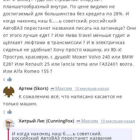
планшетообразный внутри. По цене видимо не
достигаемый для большинства без кредита по 28%. И
когда наконец наш б……ь советский, российский
АвтоВАЗ перестанет названия писать на латинице? Они
от этого лучше едят ? Или Нива travel меньше гудит и
щёлкает люфтами в трансмиссии ? И в электричках
сиденья не удобные! Хочу просто машину, из 80-х!
Простую, красивую, с душой! Может Volvo 240 или BMW
E28? Или Renault 25 или lancia tema или ГАЗ2401 волга.
Или Alfa Romeo 155 ?
6
Артем
(
Skors
)
Максим
10 месяцев назад
R
К сожалению всё, что написано касается не
только машин.
2
Хитрый Лис
(
CunningFox
)
Максим
10 месяцев назад
R
И когда наконец наш б……ь советский,
российский АвтоВАЗ перестанет названия