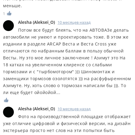
меньше.
1
Alesha
(
Aleksei_O
)
10 месяцев назад
Потом все будут блеять, что на АВТОВАЗе делать
автомобили не умеют и проектировать тоже. В этом же
издании в разделе ARCAP Веста и Веста Cross уже
отличаются по набранным баллам в пользу обычной
Весты. Ну это мое личное заключение ! Азимут это На
18 катках на увеличенном клиренсе со слабыми
тормозами и с "тырбомотором" ))) Шиномонтаж и
заменщики тормозов озолотятся ))) на расфуфыреннном
Азимуте. Ну, хоть слово о тормозах написали бы ))). То
ли еще будет ойойойой...
Alesha
(
Aleksei_O
)
10 месяцев назад
Фото на производственной площадке отображает
уже отличие цифровой и физической версии, на дизайн
экстерьера просто нет слов на эти попытки быть