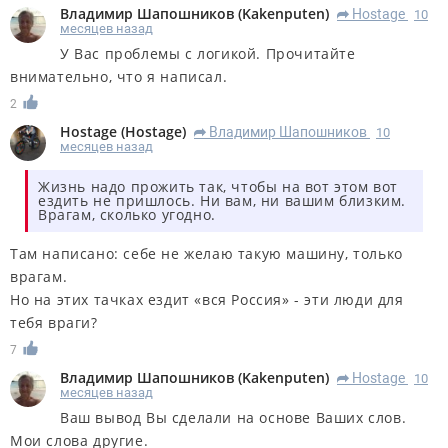
Владимир Шапошников
(
Kakenputen
)
Hostage
10
R
месяцев назад
У Вас проблемы с логикой. Прочитайте
внимательно, что я написал.
2
Hostage
(
Hostage
)
Владимир Шапошников
10
R
месяцев назад
Жизнь надо прожить так, чтобы на вот этом вот
ездить не пришлось. Ни вам, ни вашим близким.
Врагам, сколько угодно.
Там написано: себе не желаю такую машину, только
врагам.
Но на этих тачках ездит «вся Россия» - эти люди для
тебя враги?
7
Владимир Шапошников
(
Kakenputen
)
Hostage
10
R
месяцев назад
Ваш вывод Вы сделали на основе Ваших слов.
Мои слова другие.