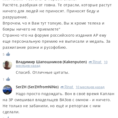
Растёте, разбухая от говна. Те отрасли, которые растут
ничего для людей не приносят. Приносят беду и
разрушение.
Впрочем, чо я Вам тут толкую, Вы ж кроме телека и
бояры ничего не приемлете"
Странно что на форуме российского издания АР ему
еще персональную премию не выписали и медаль. За
разжигание розни и русофобию.
5
Владимир Шапошников
(
Kakenputen
)
Rinat
10
R
месяцев назад
Спасиб. Отличные цитаты.
1
SerZH
(
SerZHfromNiNo
)
Rinat
10 месяцев назад
R
Надо просто подождать. Вон в своё время Каплан
на ЗР смешивал владельцев ВАЗов с омном - и ничего.
Не только не забанили, но ещё и репортаж с ним
сделали.