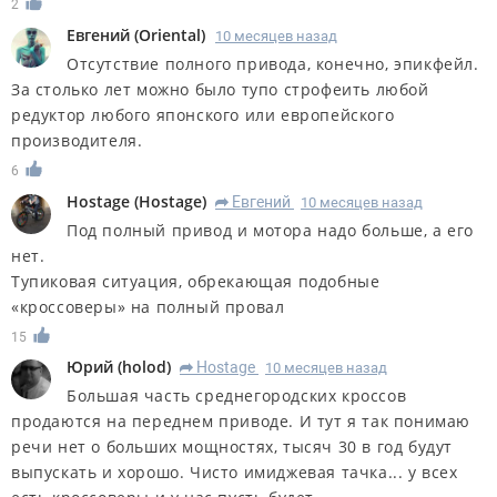
2
Евгений
(
Oriental
)
10 месяцев назад
Отсутствие полного привода, конечно, эпикфейл.
За столько лет можно было тупо строфеить любой
редуктор любого японского или европейского
производителя.
6
Hostage
(
Hostage
)
Евгений
10 месяцев назад
R
Под полный привод и мотора надо больше, а его
нет.
Тупиковая ситуация, обрекающая подобные
«кроссоверы» на полный провал
15
Юрий
(
holod
)
Hostage
10 месяцев назад
R
Большая часть среднегородских кроссов
продаются на переднем приводе. И тут я так понимаю
речи нет о больших мощностях, тысяч 30 в год будут
выпускать и хорошо. Чисто имиджевая тачка... у всех