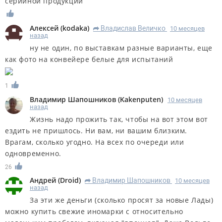
серийной продукции
Алексей
(
kodaka
)
Владислав Величко
10 месяцев
R
назад
ну не один, по выставкам разные варианты, еще
как фото на конвейере белые для испытаний
1
Владимир Шапошников
(
Kakenputen
)
10 месяцев
назад
Жизнь надо прожить так, чтобы на вот этом вот
ездить не пришлось. Ни вам, ни вашим близким.
Врагам, сколько угодно. На всех по очереди или
одновременно.
26
Андрей
(
Droid
)
Владимир Шапошников
10 месяцев
R
назад
За эти же деньги (сколько просят за новые Лады)
можно купить свежие иномарки с относительно