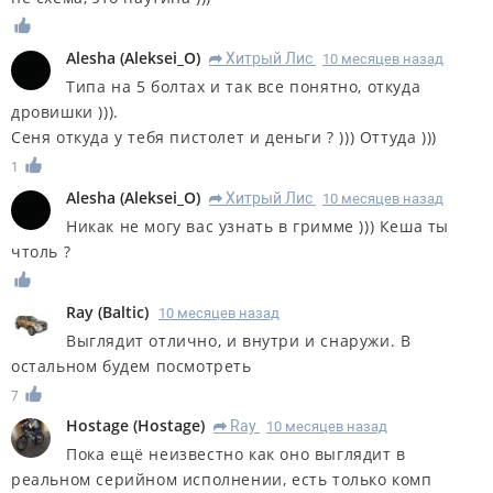
Alesha
(
Aleksei_O
)
Хитрый Лис
10 месяцев назад
R
Типа на 5 болтах и так все понятно, откуда
дровишки ))).
Сеня откуда у тебя пистолет и деньги ? ))) Оттуда )))
1
Alesha
(
Aleksei_O
)
Хитрый Лис
10 месяцев назад
R
Никак не могу вас узнать в гримме ))) Кеша ты
чтоль ?
Ray
(
Baltic
)
10 месяцев назад
Выглядит отлично, и внутри и снаружи. В
остальном будем посмотреть
7
Hostage
(
Hostage
)
Ray
10 месяцев назад
R
Пока ещё неизвестно как оно выглядит в
реальном серийном исполнении, есть только комп