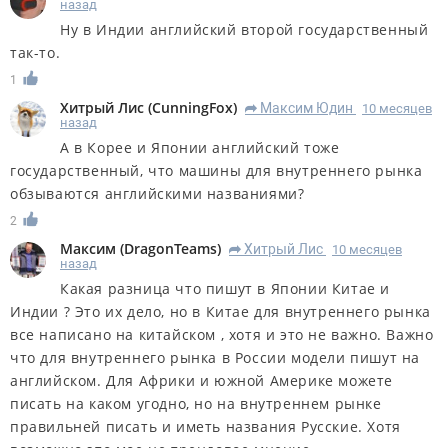
назад
Ну в Индии английский второй государственный
так-то.
1
Хитрый Лис
(
CunningFox
)
Максим Юдин
10 месяцев
R
назад
А в Корее и Японии английский тоже
государственный, что машины для внутреннего рынка
обзываются английскими названиями?
2
Максим
(
DragonTeams
)
Хитрый Лис
10 месяцев
R
назад
Какая разница что пишут в Японии Китае и
Индии ? Это их дело, но в Китае для внутреннего рынка
все написано на китайском , хотя и это не важно. Важно
что для внутреннего рынка в России модели пишут на
английском. Для Африки и южной Америке можете
писать на каком угодно, но на внутреннем рынке
правильней писать и иметь названия Русские. Хотя