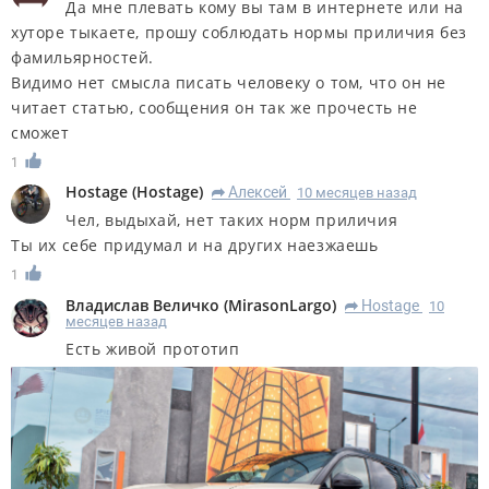
Да мне плевать кому вы там в интернете или на
хуторе тыкаете, прошу соблюдать нормы приличия без
фамильярностей.
Видимо нет смысла писать человеку о том, что он не
читает статью, сообщения он так же прочесть не
сможет
1
Hostage
(
Hostage
)
Алексей
10 месяцев назад
R
Чел, выдыхай, нет таких норм приличия
Ты их себе придумал и на других наезжаешь
1
Владислав Величко
(
MirasonLargo
)
Hostage
10
R
месяцев назад
Есть живой прототип