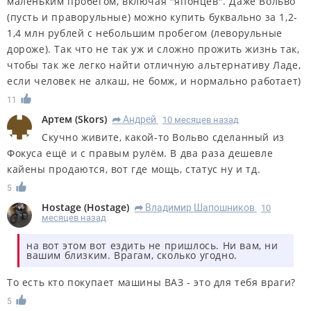
маленьким пробегом, включая "японцев". Даже Вольво
(пусть и праворульные) можно купить буквально за 1,2-
1,4 млн рублей с небольшим пробегом (леворульные
дороже). Так что не так уж и сложно прожить жизнь так,
чтобы так же легко найти отличную альтернативу Ладе,
если человек не алкаш, не бомж, и нормально работает)
11
Артем
(
Skors
)
Андрей
10 месяцев назад
R
Скучно живите, какой-то Вольво сделанный из
Фокуса ещё и с правым рулём. В два раза дешевле
кайены продаются, вот где мощь, статус ну и тд.
5
Hostage
(
Hostage
)
Владимир Шапошников
10
R
месяцев назад
на вот этом вот ездить не пришлось. Ни вам, ни
вашим близким. Врагам, сколько угодно.
То есть кто покупает машины ВАЗ - это для тебя враги?
5