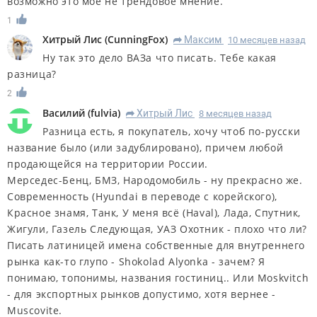
возможно это мое не трендовое мнение.
1
Хитрый Лис
(
CunningFox
)
Максим
10 месяцев назад
R
Ну так это дело ВАЗа что писать. Тебе какая
разница?
2
Василий
(
fulvia
)
Хитрый Лис
8 месяцев назад
R
Разница есть, я покупатель, хочу чтоб по-русски
название было (или задублировано), причем любой
продающейся на территории России.
Мерседес-Бенц, БМЗ, Народомобиль - ну прекрасно же.
Современность (Hyundai в переводе с корейского),
Красное знамя, Танк, У меня всё (Haval), Лада, Спутник,
Жигули, Газель Следующая, УАЗ Охотник - плохо что ли?
Писать латиницей имена собственные для внутреннего
рынка как-то глупо - Shokolad Alyonka - зачем? Я
понимаю, топонимы, названия гостиниц.. Или Moskvitch
- для экспортных рынков допустимо, хотя вернее -
Muscovite.