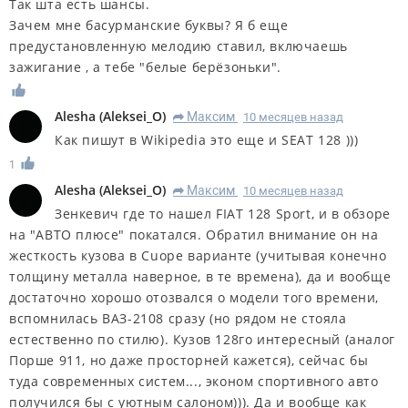
Так шта есть шансы.
Зачем мне басурманские буквы? Я б еще
предустановленную мелодию ставил, включаешь
зажигание , а тебе "белые берёзоньки".
Alesha
(
Aleksei_O
)
Максим
10 месяцев назад
R
Как пишут в Wikipedia это еще и SEAT 128 )))
1
Alesha
(
Aleksei_O
)
Максим
10 месяцев назад
R
Зенкевич где то нашел FIAT 128 Sport, и в обзоре
на "АВТО плюсе" покатался. Обратил внимание он на
жесткость кузова в Cuope варианте (учитывая конечно
толщину металла наверное, в те времена), да и вообще
достаточно хорошо отозвался о модели того времени,
вспомнилась ВАЗ-2108 сразу (но рядом не стояла
естественно по стилю). Кузов 128го интересный (аналог
Порше 911, но даже просторней кажется), сейчас бы
туда современных систем..., эконом спортивного авто
получился бы с уютным салоном))). Да и вообще как