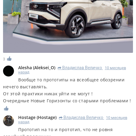
3
Alesha
(
Aleksei_O
)
Владислав Величко
10 месяцев
R
назад
Вообще то прототипы на всеобщее обозрении
нечего выставлять.
От этой практики никак уйти не могут !
Очередные Новые Горизонты со старыми проблемами !
Hostage
(
Hostage
)
Владислав Величко
10 месяцев
R
назад
Прототип на то и прототип, что не ровня