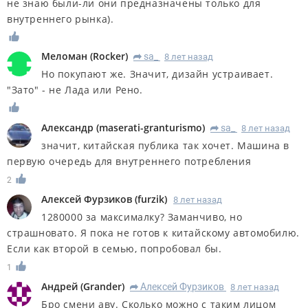
не знаю были-ли они предназначены только для
внутреннего рынка).
Меломан
(
Rocker
)
sa_
8 лет назад
R
Но покупают же. Значит, дизайн устраивает.
"Зато" - не Лада или Рено.
Александр
(
maserati-granturismo
)
sa_
8 лет назад
R
значит, китайская публика так хочет. Машина в
первую очередь для внутреннего потребления
2
Алексей Фурзиков
(
furzik
)
8 лет назад
1280000 за максималку? Заманчиво, но
страшновато. Я пока не готов к китайскому автомобилю.
Если как второй в семью, попробовал бы.
1
Андрей
(
Grander
)
Алексей Фурзиков
8 лет назад
R
Бро смени аву. Сколько можно с таким лицом