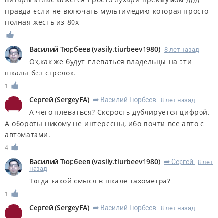
правда если не включать мультимедию которая просто
полная жесть из 80х
Василий Тюрбеев
(
vasily.tiurbeev1980
)
8 лет назад
Ох,как же будут плеваться владельцы на эти
шкалы без стрелок.
1
Сергей
(
SergeyFA
)
Василий Тюрбеев
8 лет назад
R
А чего плеваться? Скорость дублируется цифрой.
А обороты никому не интересны, ибо почти все авто с
автоматами.
4
Василий Тюрбеев
(
vasily.tiurbeev1980
)
Сергей
8 лет
R
назад
Тогда какой смысл в шкале тахометра?
1
Сергей
(
SergeyFA
)
Василий Тюрбеев
8 лет назад
R