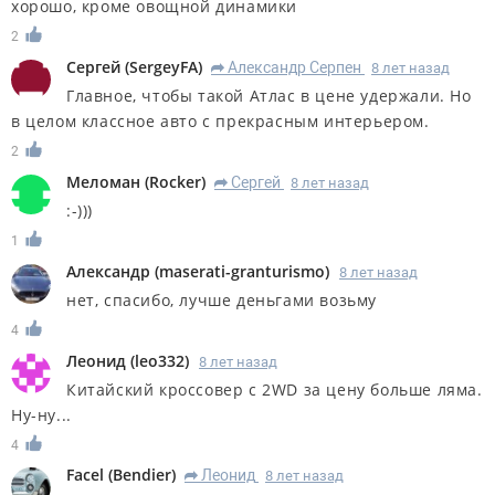
хорошо, кроме овощной динамики
2
Сергей
(
SergeyFA
)
Александр Серпен
8 лет назад
R
Главное, чтобы такой Атлас в цене удержали. Но
в целом классное авто с прекрасным интерьером.
2
Меломан
(
Rocker
)
Сергей
8 лет назад
R
:-)))
1
Александр
(
maserati-granturismo
)
8 лет назад
нет, спасибо, лучше деньгами возьму
4
Леонид
(
leo332
)
8 лет назад
Китайский кроссовер с 2WD за цену больше ляма.
Ну-ну...
4
Facel
(
Bendier
)
Леонид
8 лет назад
R