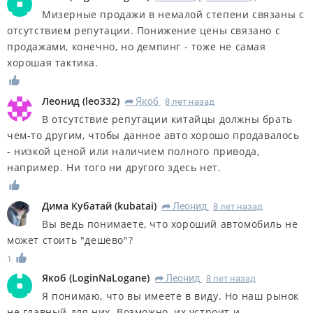
Мизерные продажи в немалой степени связаны с
отсутствием репутации. Понижение цены связано с
продажами, конечно, но демпинг - тоже не самая
хорошая тактика.
Леонид
(
leo332
)
Якоб
8 лет назад
R
В отсутствие репутации китайцы должны брать
чем-то другим, чтобы данное авто хорошо продавалось
- низкой ценой или наличием полного привода,
например. Ни того ни другого здесь нет.
Дима Кубатай
(
kubatai
)
Леонид
8 лет назад
R
Вы ведь понимаете, что хороший автомобиль не
может стоить "дешево"?
1
Якоб
(
LoginNaLogane
)
Леонид
8 лет назад
R
Я понимаю, что вы имеете в виду. Но наш рынок
не главный для них. Возможно, их устроит и