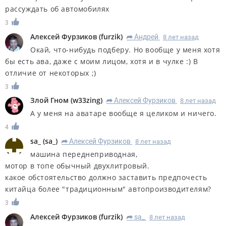
рассуждать об автомобилях
3
Алексей Фурзиков
(
furzik
)
Андрей
8 лет назад
R
Окай, что-нибудь подберу. Но вообще у меня хотя
бы есть ава, даже с моим лицом, хотя и в чулке :) В
отличие от некоторых ;)
3
Злой Гном
(
w33zing
)
Алексей Фурзиков
8 лет назад
R
А у меня на аватаре вообще я целиком и ничего.
4
sa_
(
sa_
)
Алексей Фурзиков
8 лет назад
R
машина переднеприводная,
мотор в топе обычный двухлитровый.
какое обстоятельство должно заставить предпочесть
китайца более "традиционным" автопроизводителям?
3
Алексей Фурзиков
(
furzik
)
sa_
8 лет назад
R