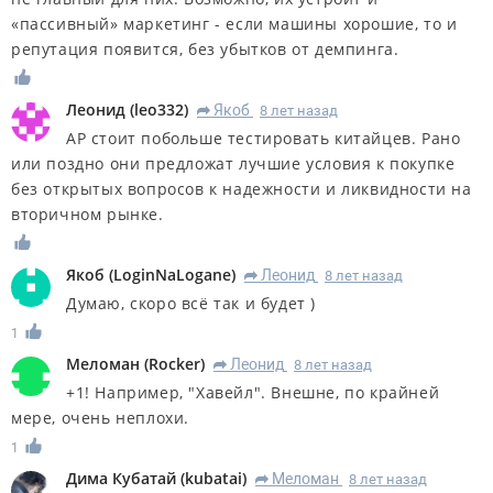
«пассивный» маркетинг - если машины хорошие, то и
репутация появится, без убытков от демпинга.
Леонид
(
leo332
)
Якоб
8 лет назад
R
АР стоит побольше тестировать китайцев. Рано
или поздно они предложат лучшие условия к покупке
без открытых вопросов к надежности и ликвидности на
вторичном рынке.
Якоб
(
LoginNaLogane
)
Леонид
8 лет назад
R
Думаю, скоро всё так и будет )
1
Меломан
(
Rocker
)
Леонид
8 лет назад
R
+1! Например, "Хавейл". Внешне, по крайней
мере, очень неплохи.
1
Дима Кубатай
(
kubatai
)
Меломан
8 лет назад
R