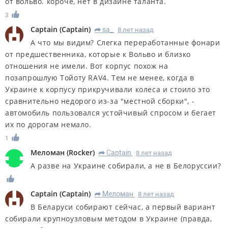
от вольво. короче, нет в дизайне таланта.
3
Captain
(
Captain
)
sa_
8 лет назад
R
А что мы видим? Слегка переработанные фонари
от предшественника, которые к Вольво и близко
отношения не имели. Вот корпус похож на
позапрошлую Тойоту RAV4. Тем не менее, когда в
Украине к корпусу прикручивали колеса и стоило это
сравнительно недорого из-за "местной сборки", -
автомобиль пользовался устойчивый спросом и бегает
их по дорогам немало.
1
Меломан
(
Rocker
)
Captain
8 лет назад
R
А разве на Украине собирали, а не в Белоруссии?
Captain
(
Captain
)
Меломан
8 лет назад
R
В Беларуси собирают сейчас, а первый вариант
собирали крупноузловым методом в Украине (правда,