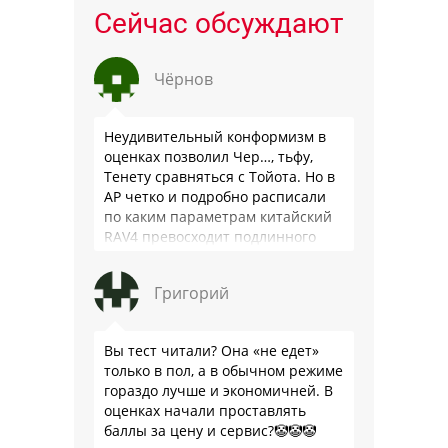
Сейчас обсуждают
Чёрнов
Неудивительный конформизм в
оценках позволил Чер…, тьфу,
Тенету сравняться с Тойота. Но в
АР четко и подробно расписали
по каким параметрам китайский
RAV4 превосходит подлинного
китайца: лучше и комфортнее
подвеска едет ровно и приятно …
Григорий
Вы тест читали? Она «не едет»
только в пол, а в обычном режиме
гораздо лучше и экономичней. В
оценках начали проставлять
баллы за цену и сервис?🤡🤡🤡