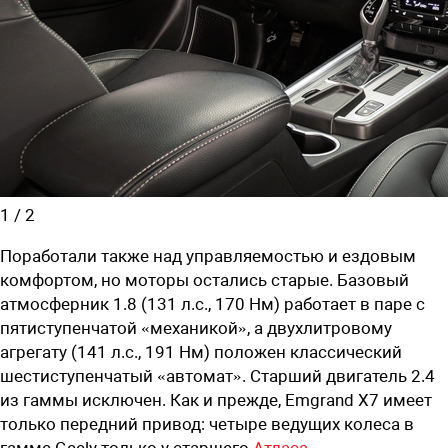
1
/
2
Поработали также над управляемостью и ездовым
комфортом, но моторы остались старые. Базовый
атмосферник 1.8 (131 л.с., 170 Нм) работает в паре с
пятиступенчатой «механикой», а двухлитровому
агрегату (141 л.с., 191 Нм) положен классический
шестиступенчатый «автомат». Старший двигатель 2.4
из гаммы исключен. Как и прежде, Emgrand X7 имеет
только передний привод: четыре ведущих колеса в
гамме Geely только у старшего
Aтласа
.