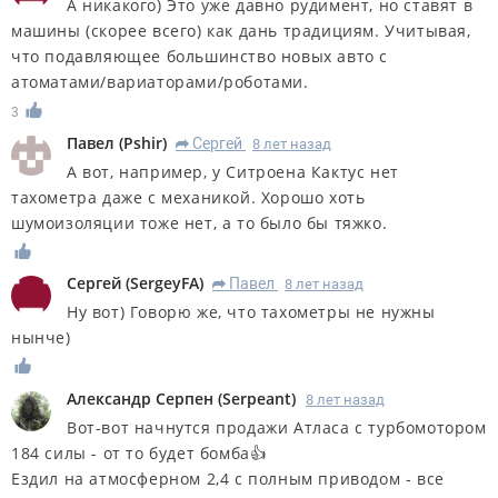
А никакого) Это уже давно рудимент, но ставят в
машины (скорее всего) как дань традициям. Учитывая,
что подавляющее большинство новых авто с
атоматами/вариаторами/роботами.
3
Павел
(
Pshir
)
Сергей
8 лет назад
R
А вот, например, у Ситроена Кактус нет
тахометра даже с механикой. Хорошо хоть
шумоизоляции тоже нет, а то было бы тяжко.
Сергей
(
SergeyFA
)
Павел
8 лет назад
R
Ну вот) Говорю же, что тахометры не нужны
нынче)
Александр Серпен
(
Serpeant
)
8 лет назад
Вот-вот начнутся продажи Атласа с турбомотором
184 силы - от то будет бомба👍
Ездил на атмосферном 2,4 с полным приводом - все