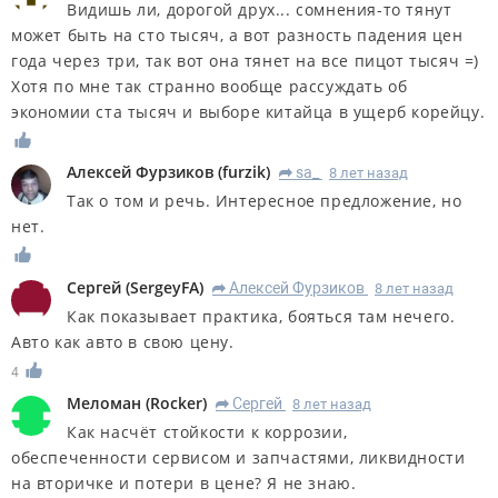
Видишь ли, дорогой друх... сомнения-то тянут
может быть на сто тысяч, а вот разность падения цен
года через три, так вот она тянет на все пицот тысяч =)
Хотя по мне так странно вообще рассуждать об
экономии ста тысяч и выборе китайца в ущерб корейцу.
Алексей Фурзиков
(
furzik
)
sa_
8 лет назад
R
Так о том и речь. Интересное предложение, но
нет.
Сергей
(
SergeyFA
)
Алексей Фурзиков
8 лет назад
R
Как показывает практика, бояться там нечего.
Авто как авто в свою цену.
4
Меломан
(
Rocker
)
Сергей
8 лет назад
R
Как насчёт стойкости к коррозии,
обеспеченности сервисом и запчастями, ликвидности
на вторичке и потери в цене? Я не знаю.