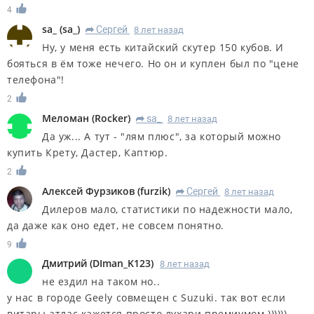
4
sa_
(
sa_
)
Сергей
8 лет назад
R
Ну, у меня есть китайский скутер 150 кубов. И
бояться в ём тоже нечего. Но он и куплен был по "цене
телефона"!
2
Меломан
(
Rocker
)
sa_
8 лет назад
R
Да уж... А тут - "лям плюс", за который можно
купить Крету, Дастер, Каптюр.
2
Алексей Фурзиков
(
furzik
)
Сергей
8 лет назад
R
Дилеров мало, статистики по надежности мало,
да даже как оно едет, не совсем понятно.
9
Дмитрий
(
DIman_K123
)
8 лет назад
не ездил на таком но..
у нас в городе Geely совмещен с Suzuki. так вот если
витары атлас кажется просто лухари премиумом ))))))