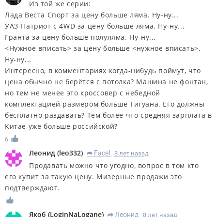
Из той же серии:
Лада Веста Спорт за цену больше ляма. Ну-ну...
УАЗ-Патриот с 4WD за цену больше ляма. Ну-ну...
Гранта за цену больше полуляма. Ну-ну...
<Нужное вписать> за цену больше <нужное вписать>.
Ну-ну...
Интересно, в комментариях когда-нибудь поймут, что
цена обычно не берётся с потолка? Машина не фонтан,
но тем не менее это кроссовер с небедной
комплектацией размером больше Тигуана. Его должны
бесплатно раздавать? Тем более что средняя зарплата в
Китае уже больше российской?
6
Леонид
(
leo332
)
Facel
8 лет назад
R
Продавать можно что угодно, вопрос в том кто
его купит за такую цену. Мизерные продажи это
подтверждают.
Якоб
(
LoginNaLogane
)
Леонид
8 лет назад
R