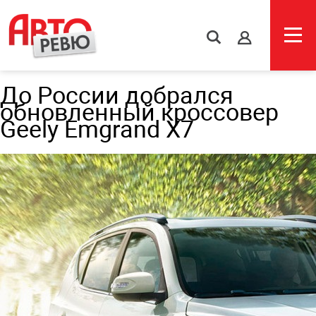
s
До России добрался
обновленный кроссовер
Geely Emgrand X7