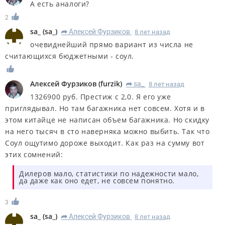
А есть аналоги?
2
sa_
(
sa_
)
Алексей Фурзиков
8 лет назад
R
очевиднейший прямо вариант из числа не
считающихся бюджетными - соул.
Алексей Фурзиков
(
furzik
)
sa_
8 лет назад
R
1326900 руб. Престиж с 2,0. Я его уже
приглядывал. Но там багажника нет совсем. Хотя и в
этом китайце не написан объем багажника. Но скидку
на него тысяч в сто наверняка можно выбить. Так что
Соул ощутимо дороже выходит. Как раз на сумму вот
этих сомнений:
Дилеров мало, статистики по надежности мало,
да даже как оно едет, не совсем понятно.
3
sa_
(
sa_
)
Алексей Фурзиков
8 лет назад
R