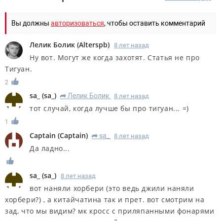
Вы должны
авторизоваться
, чтобы оставить комментарий
Лелик Болик
(
Alterspb
)
8 лет назад
Ну вот. Могут же когда захотят. Статья не про
Тигуан.
2
sa_
(
sa_
)
Лелик Болик
8 лет назад
R
тот случай, когда лучше бы про тигуан... =)
1
Captain
(
Captain
)
sa_
8 лет назад
R
Да ладно...
sa_
(
sa_
)
8 лет назад
вот наняли хорбери (это ведь джили наняли
хорбери?) , а китайчатина так и прет. вот смотрим на
зад, что мы видим? мк кросс с приляпанными фонарями