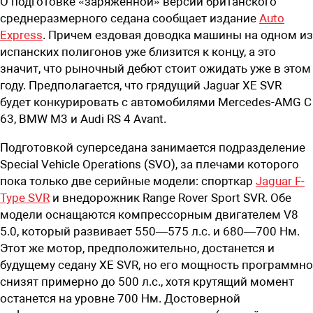
О подготовке «заряженной» версии британского
среднеразмерного седана сообщает издание
Auto
Express
. Причем ездовая доводка машины на одном из
испанских полигонов уже близится к концу, а это
значит, что рыночный дебют стоит ожидать уже в этом
году. Предполагается, что грядущий Jaguar XE SVR
будет конкурировать с автомобилями Mercedes-AMG C
63, BMW M3 и Audi RS 4 Avant.
Подготовкой суперседана занимается подразделение
Special Vehicle Operations (SVO), за плечами которого
пока только две серийные модели: спорткар
Jaguar F-
Type SVR
и внедорожник Range Rover Sport SVR. Обе
модели оснащаются компрессорным двигателем V8
5.0, который развивает 550—575 л.с. и 680—700 Нм.
Этот же мотор, предположительно, достанется и
будущему седану XE SVR, но его мощность программно
снизят примерно до 500 л.с., хотя крутящий момент
останется на уровне 700 Нм. Достоверной