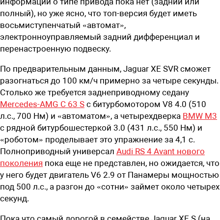
информации о типе привода пока нет (задний или
полный), но уже ясно, что топ-версия будет иметь
восьмиступенчатый «автомат»,
электронноуправляемый задний дифференциал и
перенастроенную подвеску.
По предварительным данным, Jaguar XE SVR сможет
разогнаться до 100 км/ч примерно за четыре секунды.
Столько же требуется заднеприводному седану
Mercedes-AMG C 63 S
с битурбомотором V8 4.0 (510
л.с., 700 Нм) и «автоматом», а четырехдверка
BMW M3
с рядной битурбошестеркой 3.0 (431 л.с., 550 Нм) и
«роботом» проделывает это упражнение за 4,1 с.
Полноприводный универсал
Audi RS 4 Avant нового
поколения
пока еще не представлен, но ожидается, что
у него будет двигатель V6 2.9 от Панамеры мощностью
под 500 л.с., а разгон до «сотни» займет около четырех
секунд.
Пока что самый дорогой в семействе Jaguar XE S (на