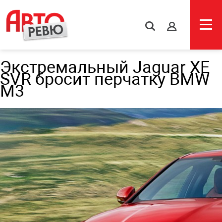
s
Экстремальный Jaguar XE
SVR бросит перчатку BMW
M3