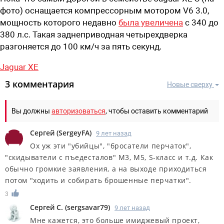
фото) оснащается компрессорным мотором V6 3.0,
мощность которого недавно
была увеличена
с 340 до
380 л.с. Такая заднеприводная четырехдверка
разгоняется до 100 км/ч за пять секунд.
Jaguar XE
3 комментария
Новые сверху
Вы должны
авторизоваться
, чтобы оставить комментарий
Сергей
(
SergeyFA
)
9 лет назад
Ох уж эти "убийцы", "бросатели перчаток",
"скидыватели с пъедесталов" М3, М5, S-класс и т.д. Как
обычно громкие заявления, а на выходе приходиться
потом "ходить и собирать брошенные перчатки".
3
Сергей С.
(
sergsavar79
)
9 лет назад
Мне кажется, это больше имиджевый проект,