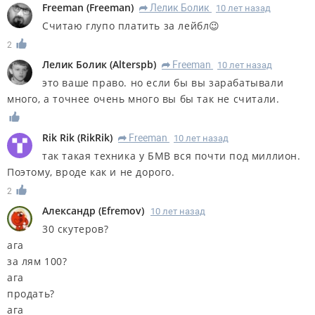
Freeman
(
Freeman
)
Лелик Болик
10 лет назад
R
Считаю глупо платить за лейбл😉
2
Лелик Болик
(
Alterspb
)
Freeman
10 лет назад
R
это ваше право. но если бы вы зарабатывали
много, а точнее очень много вы бы так не считали.
Rik Rik
(
RikRik
)
Freeman
10 лет назад
R
так такая техника у БМВ вся почти под миллион.
Поэтому, вроде как и не дорого.
2
Александр
(
Efremov
)
10 лет назад
30 скутеров?
ага
за лям 100?
ага
продать?
ага