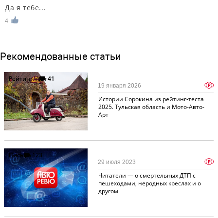
Да я тебе...
4
Рекомендованные статьи
Рейтинг-тест
41
p
19 января 2026
Истории Сорокина из рейтинг-теста
2025. Тульская область и Мото-Авто-
Арт
Письма
123
p
29 июля 2023
Читатели — о смертельных ДТП с
пешеходами, неродных креслах и о
другом