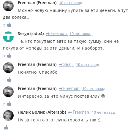
Freeman
(
Freeman
)
10 лет назад
Можно новую машину купить за эти деньги, а тут
два колеса...
2
Sergii
(
sido4
)
Freeman
10 лет назад
R
Те, кто покупают авто за такую сумму, они не
покупают мопеды за эти деньги. И наоборот.
3
Freeman
(
Freeman
)
Sergii
10 лет назад
R
Понятно, Спасибо
1
Freeman
(
Freeman
)
Freeman
10 лет назад
R
Интересно, за что минус поставили? 😄
2
Лелик Болик
(
Alterspb
)
Freeman
10 лет назад
R
Ну за то что это глупо говорить так :)