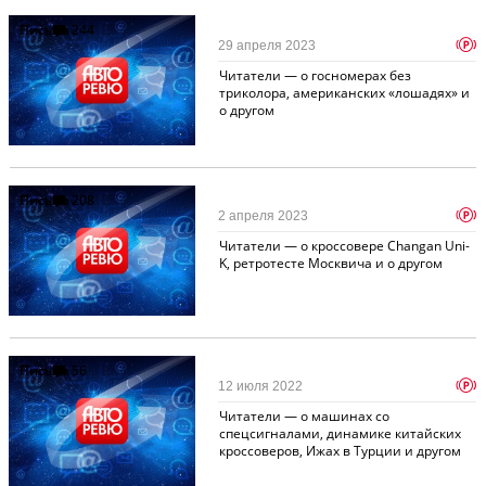
Письма
244
p
29 апреля 2023
Читатели — о госномерах без
триколора, американских «лошадях» и
о другом
Письма
208
p
2 апреля 2023
Читатели — о кроссовере Changan Uni-
K, ретротесте Москвича и о другом
Письма
56
p
12 июля 2022
Читатели — о машинах со
спецсигналами, динамике китайских
кроссоверов, Ижах в Турции и другом