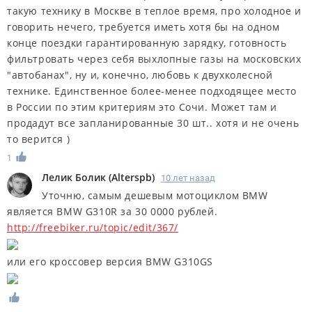
такую технику в Москве в теплое время, про холодное и
говорить нечего, требуется иметь хотя бы на одном
конце поездки гарантированную зарядку, готовность
фильтровать через себя выхлопные газы на московских
"автобанах", ну и, конечно, любовь к двухколесной
технике. Единственное более-менее подходящее место
в России по этим критериям это Сочи. Может там и
продадут все запланированные 30 шт.. хотя и не очень
то верится )
1
Лелик Болик
(
Alterspb
)
10 лет назад
Уточню, самым дешевым мотоциклом BMW
является BMW G310R за 30 0000 рублей.
http://freebiker.ru/topic/edit/367/
или его кроcсовер версия BMW G310GS