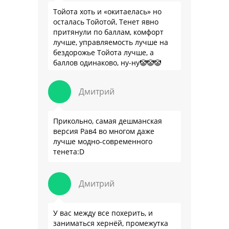
Тойота хоть и «окитаелась» но
осталась Тойотой, Тенет явно
притянули по баллам, комфорт
лучше, управляемость лучше на
бездорожье Тойота лучше, а
баллов одинаково, ну-ну🤡🤡🤡
Дмитрий
Прикольно, самая дешманская
версия Рав4 во многом даже
лучше модно-современного
тенета:D
Дмитрий
У вас между все похерить, и
заниматься хернёй, промежутка