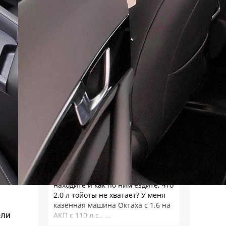
расклада и ожидал: как массовый
мировой продукт, RAV4 по сумме
потребительских качеств
окажется на высоте - и
комфортнее, и продуманнее (если
такое слово …
Alexey_S
Плюсуй 925т и получишь
реальные цены. В каком месте он
их скинул?
Николай
Да где ж вы такие трассы
находите и как по ним ездите, что
2.0 л тойоты не хватает? У меня
казённая машина Октаха с 1.6 на
ели
АКП с 110 л.с.. …