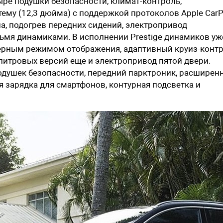
ыре подушки безопасности, климат-контроль,
му (12,3 дюйма) с поддержкой протоколов Apple CarP
а, подогрев передних сидений, электропривод
рьмя динамиками. В исполнении Prestige динамиков уж
хмерным режимом отображения, адаптивный круиз-конт
литровых версий еще и электропривод пятой двери.
одушек безопасности, передний парктроник, расширен
я зарядка для смартфонов, контурная подсветка и