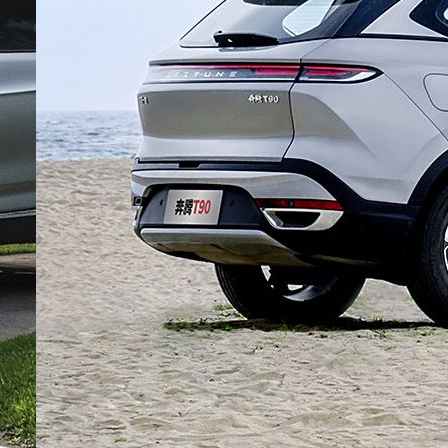
Рассылка
Лучшие материалы Авторевю — в
вашем почтовом ящике
Предоставляя e-mail, вы подтверждаете
свое согласие с условиями
политики
конфиденциальности