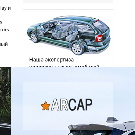
lay и
е
роль
ный
Наша экспертиза
подержанных автомобилей