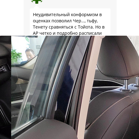
Неудивительный конформизм в
оценках позволил Чер…, тьфу,
Тенету сравняться с Тойота. Но в
АР четко и подробно расписали
по каким параметрам китайский
RAV4 превосходит подлинного
китайца: лучше и комфортнее
подвеска едет ровно и приятно …
Леопольд
Уже выучил как писать
правильно клона Чери?
незакостинелый ты не наш
Тимур
Ожидаемо. По крайней мере, я в
голосовании ровно такого