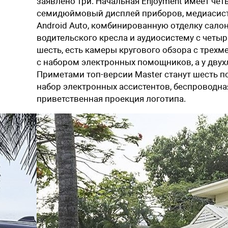
заявлено три. Начальная Enjoyment имеет чет
семидюймовый дисплей приборов, медиасисте
Android Auto, комбинированную отделку салон
водительского кресла и аудиосистему с четы
шесть, есть камеры кругового обзора с тре
с набором электронных помощников, а у двух
Приметами топ-версии Master станут шесть п
набор электронных ассистентов, беспроводна
приветственная проекция логотипа.