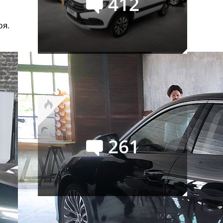
412
ря.
Российский авторынок в июле:
лучший месяц текущего года
261
Семейство УАЗ СГР
официально переименовано в