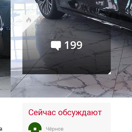
Буханку
199
Audi Q9: самый большой и
роскошный кроссовер марки
Сейчас обсуждают
н
Чёрнов
й