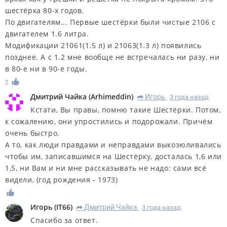
шестёрка 80-х годов.
По двигателям... Первые шестёрки были чистые 2106 с
двигателем 1.6 литра.
Модификации 21061(1.5 л) и 21063(1.3 л) появились
позднее. А с 1.2 мне вообще не встречалась ни разу, ни
в 80-е ни в 90-е годы.
2
Дмитрий Чайка
(
Arhimeddin
)
Игорь
3 года назад
R
Кстати, Вы правы, помню такие Шестёрки. Потом,
к сожалению, они упростились и подорожали. Причём
очень быстро.
А то, как люди правдами и неправдами выкозюливались
чтобы им, записавшимся на Шестёрку, досталась 1,6 или
1,5, ни Вам и ни мне рассказывать не надо: сами всё
видели, (год рождения - 1973)
Игорь
(
IT66
)
Дмитрий Чайка
3 года назад
R
Спасибо за ответ.