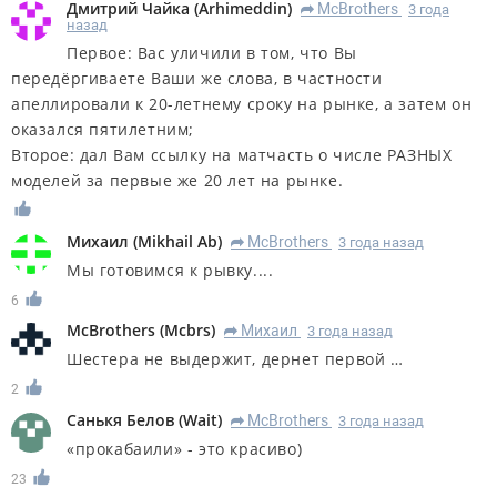
Дмитрий Чайка
(
Arhimeddin
)
McBrothers
3 года
R
назад
Первое: Вас уличили в том, что Вы
передёргиваете Ваши же слова, в частности
апеллировали к 20-летнему сроку на рынке, а затем он
оказался пятилетним;
Второе: дал Вам ссылку на матчасть о числе РАЗНЫХ
моделей за первые же 20 лет на рынке.
Михаил
(
Mikhail Ab
)
McBrothers
3 года назад
R
Мы готовимся к рывку....
6
McBrothers
(
Mcbrs
)
Михаил
3 года назад
R
Шестера не выдержит, дернет первой …
2
Санькя Белов
(
Wait
)
McBrothers
3 года назад
R
«прокабаили» - это красиво)
23