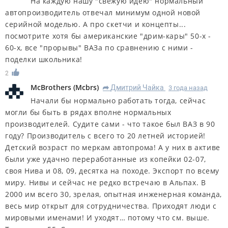
На каждую нашу "свежую идею" нормальный
автопроизводитель отвечал минимум одной новой
серийной моделью. А про скетчи и концепты...
посмотрите хотя бы американские "дрим-кары" 50-х -
60-х, все "прорывы" ВАЗа по сравнению с ними -
поделки школьника!
2
McBrothers
(
Mcbrs
)
Дмитрий Чайка
3 года назад
R
Начали бы нормально работать тогда, сейчас
могли бы быть в рядах вполне нормальных
производителей. Судите сами - что такое был ВАЗ в 90
году? Производитель с всего то 20 летней историей!
Детский возраст по меркам автопрома! А у них в активе
были уже удачно переработанные из копейки 02-07,
своя Нива и 08, 09, десятка на походе. Экспорт по всему
миру. Нивы и сейчас не редко встречаю в Альпах. В
2000 им всего 30, зрелая, опытная инженерная команда,
весь мир открыт для сотрудничества. Приходят люди с
мировыми именами! И уходят… потому что см. выше.