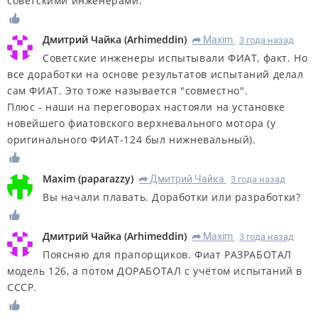
советскими инженерами.
Дмитрий Чайка
(
Arhimeddin
)
Maxim
3 года назад
R
Советские инженеры испытывали ФИАТ, факт. Но
все доработки на основе результатов испытаний делал
сам ФИАТ. Это тоже называется "совместно".
Плюс - наши на переговорах настояли на установке
новейшего фиатовского верхневального мотора (у
оригинального ФИАТ-124 был нижневальный).
Maxim
(
paparazzy
)
Дмитрий Чайка
3 года назад
R
Вы начали плавать. Доработки или разработки?
Дмитрий Чайка
(
Arhimeddin
)
Maxim
3 года назад
R
Поясняю для прапорщиков. Фиат РАЗРАБОТАЛ
модель 126, а потом ДОРАБОТАЛ с учётом испытаний в
СССР.