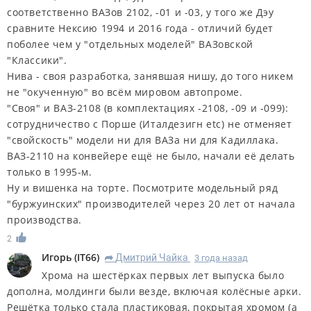
соответственно ВАЗов 2102, -01 и -03, у того же Дэу
сравните Нексию 1994 и 2016 года - отличий будет
поболее чем у "отдельных моделей" ВАЗовской
"Классики".
Нива - своя разработка, занявшая нишу, до того никем
не "окученную" во всём мировом автопроме.
"Своя" и ВАЗ-2108 (в комплектациях -2108, -09 и -099):
сотрудничество с Порше (Италдезигн etc) не отменяет
"свойскость" модели ни для ВАЗа ни для Кадиллака.
ВАЗ-2110 на конвейере ещё не было, начали её делать
только в 1995-м.
Ну и вишенка на торте. Посмотрите модельный ряд
"буржуинских" производителей через 20 лет от начала
производства.
2
Игорь
(
IT66
)
Дмитрий Чайка
3 года назад
R
Хрома на шестёрках первых лет выпуска было
дополна, молдинги были везде, включая колёсные арки.
Решётка только стала пластиковая, покрытая хромом (а