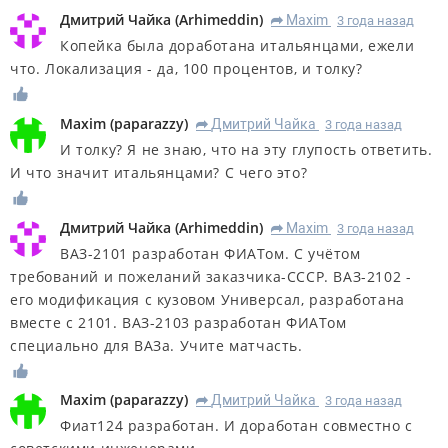
Дмитрий Чайка
(
Arhimeddin
)
Maxim
3 года назад
R
Копейка была доработана итальянцами, ежели
что. Локализация - да, 100 процентов, и толку?
Maxim
(
paparazzy
)
Дмитрий Чайка
3 года назад
R
И толку? Я не знаю, что на эту глупость ответить.
И что значит итальянцами? С чего это?
Дмитрий Чайка
(
Arhimeddin
)
Maxim
3 года назад
R
ВАЗ-2101 разработан ФИАТом. С учётом
требований и пожеланий заказчика-СССР. ВАЗ-2102 -
его модификация с кузовом Универсал, разработана
вместе с 2101. ВАЗ-2103 разработан ФИАТом
специально для ВАЗа. Учите матчасть.
Maxim
(
paparazzy
)
Дмитрий Чайка
3 года назад
R
Фиат124 разработан. И доработан совместно с