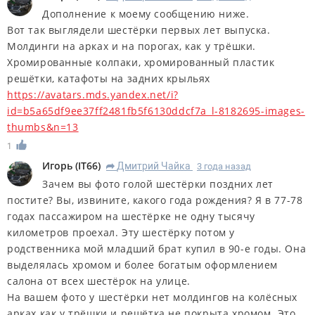
Дополнение к моему сообщению ниже.
Вот так выглядели шестёрки первых лет выпуска.
Молдинги на арках и на порогах, как у трёшки.
Хромированные колпаки, хромированный пластик
решётки, катафоты на задних крыльях
https://avatars.mds.yandex.net/i?
id=b5a65df9ee37ff2481fb5f6130ddcf7a_l-8182695-images-
thumbs&n=13
1
Игорь
(
IT66
)
Дмитрий Чайка
3 года назад
R
Зачем вы фото голой шестёрки поздних лет
постите? Вы, извините, какого года рождения? Я в 77-78
годах пассажиром на шестёрке не одну тысячу
километров проехал. Эту шестёрку потом у
родственника мой младший брат купил в 90-е годы. Она
выделялась хромом и более богатым оформлением
салона от всех шестёрок на улице.
На вашем фото у шестёрки нет молдингов на колёсных
арках как у трёшки и решётка не покрыта хромом. Это