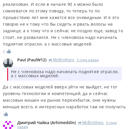
реализован. И если в начале 90 х можно было
сомневатся по этому поводу, то теперь то по
прошествию лет мне кажется все очевидным. И я это
говорю не к тому что бы сидеть и рвать волосы на
заднице, а к тому что и сейчас не поздно еще, завод то
стоит, не развалился. Не с членовоза надо начинать
поднятие отрасли, а с массовых моделей.
2
Paul
(
PaulW12
)
McBrothers
2 года назад
R
Не с членовоза надо начинать поднятие отрасли,
а с массовых моделей.
Да с массовых моделей вверх уйти не выйдет, не тот
уровень технологии и компетенций, да и сейчас
массовых машин на рынке переизбыток, они нужны
меньше всего, и интересных наработок там не получить
Дмитрий Чайка
(
Arhimeddin
)
McBrothers
3 года
R
назад