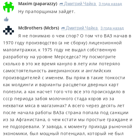
Maxim
(
paparazzy
)
Дмитрий Чайка
3 года назад
R
Ну прапорщикам зайдёт.
McBrothers
(
Mcbrs
)
Дмитрий Чайка
3 года назад
R
Я не понимаю о чем спор? О том что ВАЗ начав в
1970 году производство (а не сборку) лицензионной
малолитражки, к 1975 году не выдал собственную
разработку на уровне Мерседеса? Ну посмотрите
сколько в это же время кануло в лету или потеряло
самостоятельность американских и английских
производителей с именем. Вы прям в такие тонкости
как молдинги и варианты расцветки дверных карт
полезли, а как насчет того что все это происходило в
ссср периода забоя молочного стада коров из за
нехватки мяса в магазинах? А всего через десять лет
после начала работы ВАЗа страна попала под санкции
из за Афганистана, о чем кстати мы простые граждане и
не подозревали. У завода, к моменту прихода рыночной
экономики, был мощный потенциал, который не был