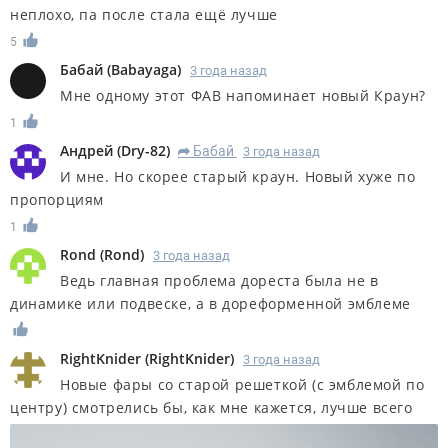
неплохо, па после стала ещё лучше
5
Бабай
(
Babayaga
)
3 года назад
Мне одному этот ФАВ напоминает новый Краун?
1
Андрей
(
Dry-82
)
Бабай
3 года назад
R
И мне. Но скорее старый краун. Новый хуже по
пропорциям
1
Rond
(
Rond
)
3 года назад
Ведь главная проблема дореста была не в
динамике или подвеске, а в дореформенной эмблеме
RightKnider
(
RightKnider
)
3 года назад
Новые фары со старой решеткой (с эмблемой по
центру) смотрелись бы, как мне кажется, лучше всего