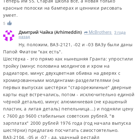
Теперь им 55. Старая школа все, а новая только
красные полоски на бамперах и ценники рисовать
умеет.
5
Дмитрий Чайка
(
Arhimeddin
)
McBrothers
3 года
R
назад
Ну, положим, ВАЗ-2121, -02 и -03 ВАЗу были даны
Папой Фиатом "как есть".
Шестёрка - это прямо как нынешняя Гранта: упростили
тройку (минус половина молдингов и хром на
радиаторе, минус двухцветная обивка на дверях с
хромированными молдингами-разделителями (на
первых выпусках шестёрки "старорежимные" дверные
карты ещё встречались, потом - исключительно единой
чёрной деталью), минус алюминиевая (не крашеный
пластик, а литая деталь) пепельница...) и подняли цену
с 7600 до 9600 стабильных советских рублей, "в
зарплатах" 2000 рублей 1976 года (год начала выпуска
шестёрки) предлагаю посчитать самостоятельно.
ВАЗ-2104, -05 и -07 - да, удачный рестайл