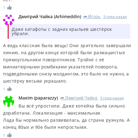
1
Дмитрий Чайка
(
Arhimeddin
)
Игорь
3 года назад
R
Даже катафоты с задних крыльев шестёрок
убрали.
А ведь классная была вещь! Они зрительно завершали
линию, на другом конце которой были размашистые
прямоугольники поворотников. Тройке с её
миниатюрными ромбиками указателей поворота,
подведёнными снизу молдингом, это было не нужно, а
шестёрку весьма украшало.
1
Maxim
(
paparazzy
)
Дмитрий Чайка
3 года назад
R
Вы всё упростили. Даже копейка была сильно
доработана. Локализация - максимальная.
Лада бы нормально развивалась, да страна рухнула. А
конец 80ых и 90е были непростыми.
1