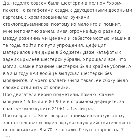
Да, недолго совсем были шестёрки в полном "хром-
пакете", с катафотами сзади, с двухцветными дверными
картами, с хромированными ручками
стеклоподъёмников, поэтому их мало кто и помнит.
Мне непонятно зачем, имея огромнейшую разницу
между розничными ценами и себестоимостью машин в
те годы, пойти по пути упрощения. Дефицит
материалов или дыры в бюджете? Даже катафоты с
задних крыльев шестёрок убрали. Упрощали всё, что
могли. Самые поздние шестёрки были крайне убогие. А
в 92-м году ВАЗ вообще выпускал шестёрки без
молдингов. У моего коллеги была такая, её сбоку было
сложно отличить от копейки.
Про двигатели верно подметили, помню. Самые
мощные 1.6 были в 80-90-е в огромном дефиците, за
счастье было купить 21061 с 1.5 литра.
Про возраст ... Зная возраст понимаешь какую эпоху
застал человек и видел окружающую действительность
не по книжкам. Вы 70-е застали. Я чуть старше, на 7
лет.