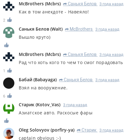
McBrothers
(
Mcbrs
)
Санькя Белов
3 года назад
R
Как в том анекдоте - Навеяло!
2
Санькя Белов
(
Wait
)
McBrothers
3 года назад
R
Вышло круто)
McBrothers
(
Mcbrs
)
Санькя Белов
3 года назад
R
Рад что хоть кого то чем то смог порадовать
1
Бабай
(
Babayaga
)
Санькя Белов
3 года назад
R
Взял на вооружение.
6
Старик
(
Kotov_Vas
)
3 года назад
Азиатское авто. Раскосые фары
Oleg Solovyov
(
porfiry-ya
)
Старик
3 года назад
R
captain obvious :-)