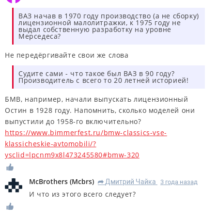
ВАЗ начав в 1970 году производство (а не сборку)
лицензионной малолитражки, к 1975 году не
выдал собственную разработку на уровне
Мерседеса?
Не передёргивайте свои же слова
Судите сами - что такое был ВАЗ в 90 году?
Производитель с всего то 20 летней историей!
БМВ, например, начали выпускать лицензионный
Остин в 1928 году. Напомнить, сколько моделей они
выпустили до 1958-го включительно?
https://www.bimmerfest.ru/bmw-classics-vse-
klassicheskie-avtomobili/?
ysclid=lpcnm9x8l473245580#bmw-320
McBrothers
(
Mcbrs
)
Дмитрий Чайка
3 года назад
R
И что из этого всего следует?