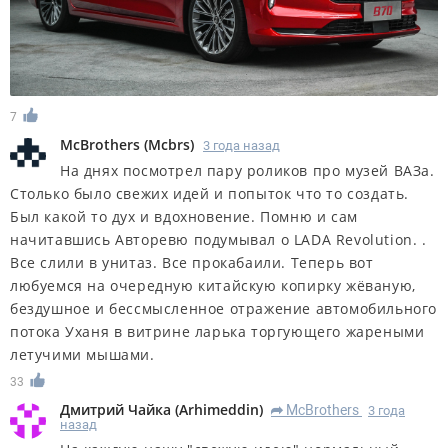
7
McBrothers
(
Mcbrs
)
3 года назад
На днях посмотрел пару роликов про музей ВАЗа.
Столько было свежих идей и попыток что то создать.
Был какой то дух и вдохновение. Помню и сам
начитавшись Авторевю подумывал о LADA Revolution. .
Все слили в унитаз. Все прокабаили. Теперь вот
любуемся на очередную китайскую копирку жёваную,
бездушное и бессмысленное отражение автомобильного
потока Уханя в витрине ларька торгующего жареными
летучими мышами.
33
Дмитрий Чайка
(
Arhimeddin
)
McBrothers
3 года
R
назад