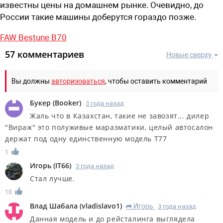
известны цены на домашнем рынке. Очевидно, до
России такие машины доберутся гораздо позже.
FAW Bestune B70
57 комментариев
Новые сверху
Вы должны
авторизоваться
, чтобы оставить комментарий
Букер
(
Booker
)
3 года назад
Жаль что в Казахстан, такие не завозят... дилер
"Вираж" это полуживые маразматики, целый автосалон
держат под одну единственную модель Т77
1
Игорь
(
IT66
)
3 года назад
Стал лучше.
10
Влад Шабала
(
vladislavo1
)
Игорь
3 года назад
R
Данная модель и до рейсталинга выглядела