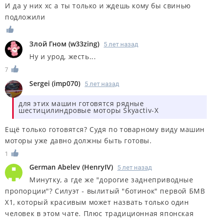
И да у них xc а ты только и ждешь кому бы свинью
подложили
Злой Гном
(
w33zing
)
5 лет назад
Ну и урод, жесть...
7
Sergei
(
imp070
)
5 лет назад
для этих машин готовятся рядные
шестицилиндровые моторы Skyactiv-X
Ещё только готовятся? Судя по товарному виду машин
моторы уже давно должны быть готовы.
1
German Abelev
(
HenryIV
)
5 лет назад
Минутку, а где же "дорогие заднеприводные
пропорции"? Силуэт - вылитый "ботинок" первой БМВ
Х1, который красивым может назвать только один
человек в этом чате. Плюс традиционная японская