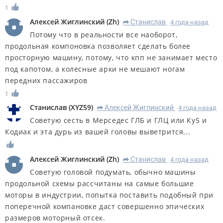
1
Алексей Жиглинский
(
Zh
)
Станислав
4 года назад
R
Потому что в реальности все наоборот,
продольная компоновка позволяет сделать более
просторную машину, потому, что кпп не занимает место
под капотом, а колесные арки не мешают ногам
передних пассажиров
1
Станислав
(
XYZ59
)
Алексей Жиглинский
4 года назад
R
Советую сесть в Мерседес ГЛБ и ГЛЦ или Ку5 и
Кодиак и эта дурь из вашей головы выветрится...
Алексей Жиглинский
(
Zh
)
Станислав
4 года назад
R
Советую головой подумать, обычно машины
продольной схемы рассчитаны на самые большие
моторы в индустрии, попытка поставить подобный при
поперечной компановке даст совершенно эпических
размеров моторный отсек.