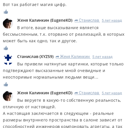
Вот так работает магия цифр.
Женя Калинкин
(
EugeneKD
)
Станислав
5 лет назад
R
В итоге, ваше высказывание является
бессмысленным, т.к. оторвано от реализаций, в которых
может быть как одно, так и другое.
Станислав
(
XYZ59
)
Женя Калинкин
5 лет назад
R
Вы привели натянутые картинки, которые только
подтверждают высказанные мной очевидные и
неоспоримые нормальными людьми вещи...
Женя Калинкин
(
EugeneKD
)
Станислав
5 лет назад
R
Вы веруете в какую-то собственную реальность,
отличную от настоящей.
А настоящая заключается в следующем - реальные
размеры внутрннего пространства в салоне зависит от
способностней инженеров компоновать агрегаты, а так