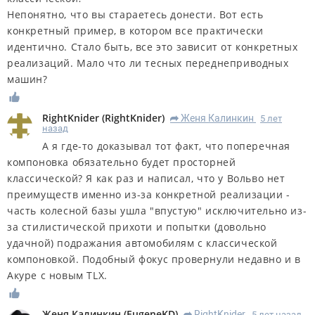
Непонятно, что вы стараетесь донести. Вот есть
конкретный пример, в котором все практически
идентично. Стало быть, все это зависит от конкретных
реализаций. Мало что ли тесных переднеприводных
машин?
RightKnider
(
RightKnider
)
Женя Калинкин
5 лет
R
назад
А я где-то доказывал тот факт, что поперечная
компоновка обязательно будет просторней
классической? Я как раз и написал, что у Вольво нет
преимуществ именно из-за конкретной реализации -
часть колесной базы ушла "впустую" исключительно из-
за стилистической прихоти и попытки (довольно
удачной) подражания автомобилям с классической
компоновкой. Подобный фокус провернули недавно и в
Акуре с новым TLX.
Женя Калинкин
(
EugeneKD
)
RightKnider
5 лет назад
R