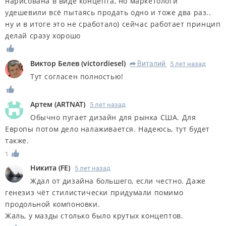
нарисована в виде концепта, но маркетологи
удешевили всё пытаясь продать одно и тоже два раз..
ну и в итоге это не сработало) сейчас работает принцип
делай сразу хорошо
Виктор Белев
(
victordiesel
)
Виталий
5 лет назад
R
Тут согласен полностью!
Артем
(
ARTNAT
)
5 лет назад
Обычно пугает дизайн для рынка США. Для
Европы потом дело налаживается. Надеюсь, тут будет
также.
1
Никита
(
FE
)
5 лет назад
Ждал от дизайна большего, если честно. Даже
генезиз чёт стилистически придумали помимо
продольной компоновки.
Жаль, у мазды столько было крутых концептов.