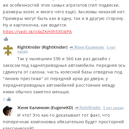
же особенностей этих самых агрегатов (тип подвески,
размеры колес и много чего еще). Аксиомы никакой нет.
Примеры могут быть как в одну, так и в другую сторону.
Ну и картиночка, как водится.
https://yadi.sk/i/4xZKmth5X5ikPA
RightKnider
(
RightKnider
)
Женя Калинкин
5 лет
R
назад
Так у нынешних S90 и S60 как раз дизайн с
закосом под заднеприводные автомобили, передняя ось
сдвинута от салона, часть колесной базы отведена под
"линию престижа" от передней арки до двери, у
переднеприводных автомобилей расстояние между
ними обычно заметно меньше.
3
Женя Калинкин
(
EugeneKD
)
RightKnider
5 лет назад
R
И что? Это как-то доказывает тот факт, что
поперечная компоновка обязательно будет просторней
классической?