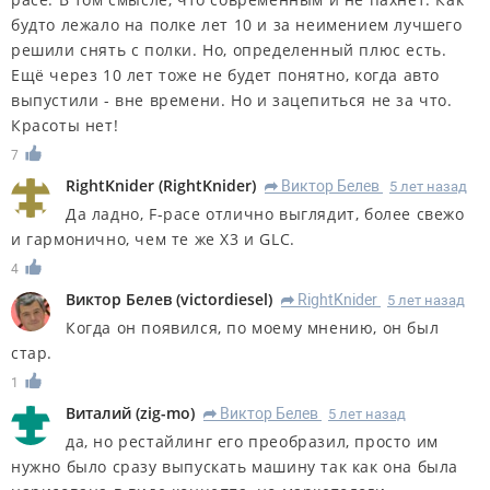
будто лежало на полке лет 10 и за неимением лучшего
решили снять с полки. Но, определенный плюс есть.
Ещё через 10 лет тоже не будет понятно, когда авто
выпустили - вне времени. Но и зацепиться не за что.
Красоты нет!
7
RightKnider
(
RightKnider
)
Виктор Белев
5 лет назад
R
Да ладно, F-pace отлично выглядит, более свежо
и гармонично, чем те же X3 и GLC.
4
Виктор Белев
(
victordiesel
)
RightKnider
5 лет назад
R
Когда он появился, по моему мнению, он был
стар.
1
Виталий
(
zig-mo
)
Виктор Белев
5 лет назад
R
да, но рестайлинг его преобразил, просто им
нужно было сразу выпускать машину так как она была