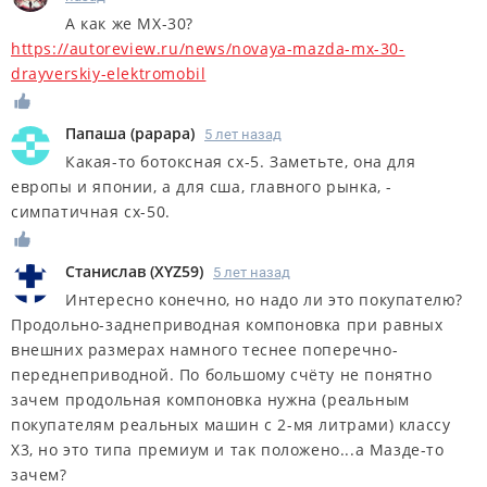
А как же MX-30?
https://autoreview.ru/news/novaya-mazda-mx-30-
drayverskiy-elektromobil
Папаша
(
papapa
)
5 лет назад
Какая-то ботоксная cx-5. Заметьте, она для
европы и японии, а для сша, главного рынка, -
симпатичная cx-50.
Станислав
(
XYZ59
)
5 лет назад
Интересно конечно, но надо ли это покупателю?
Продольно-заднеприводная компоновка при равных
внешних размерах намного теснее поперечно-
переднеприводной. По большому счёту не понятно
зачем продольная компоновка нужна (реальным
покупателям реальных машин с 2-мя литрами) классу
Х3, но это типа премиум и так положено...а Мазде-то
зачем?