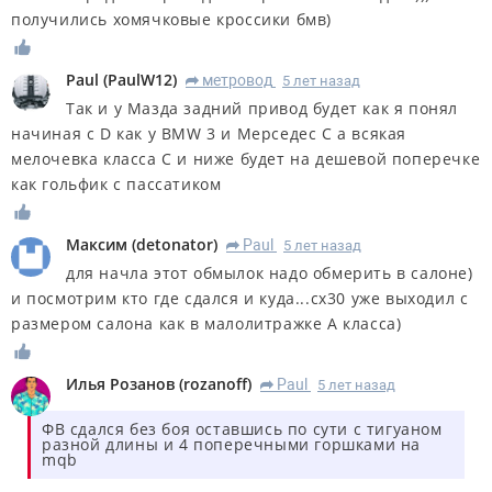
получились хомячковые кроссики бмв)
Paul
(
PaulW12
)
метровод
5 лет назад
R
Так и у Мазда задний привод будет как я понял
начиная с D как у BMW 3 и Мерседес C а всякая
мелочевка класса C и ниже будет на дешевой поперечке
как гольфик с пассатиком
Максим
(
detonator
)
Paul
5 лет назад
R
для начла этот обмылок надо обмерить в салоне)
и посмотрим кто где сдался и куда...сх30 уже выходил с
размером салона как в малолитражке А класса)
Илья Розанов
(
rozanoff
)
Paul
5 лет назад
R
ФВ сдался без боя оставшись по сути с тигуаном
разной длины и 4 поперечными горшками на
mqb