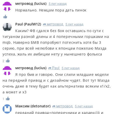
метровод
(
lucius
)
5 лет назад
Нормально. Немцам пора дать пинок
Paul
(
PaulW12
)
метровод
5 лет назад
R
Каким? ФВ сдался без боя оставшись по сути с
тигуаном разной длины и 4 поперечными горшками на
mqb. Наверно БМВ попробуют потеснить хотя бы 3
серию, при всей нелюбови к японцам пожелаю Мазда
успеха, жаль их амбиции нету у нынешнего фолькса
2
метровод
(
lucius
)
Paul
5 лет назад
R
Я про бмв и говорю. Они слили младшие модели
на передний привод и с дизайном чудят. Вот тут Мазда
очень даже в тему будет как альтернатива всяким x1/x2,
а может и x3
1
Максим
(
detonator
)
метровод
5 лет назад
R
передний привод+поперечники и халдекс))) и