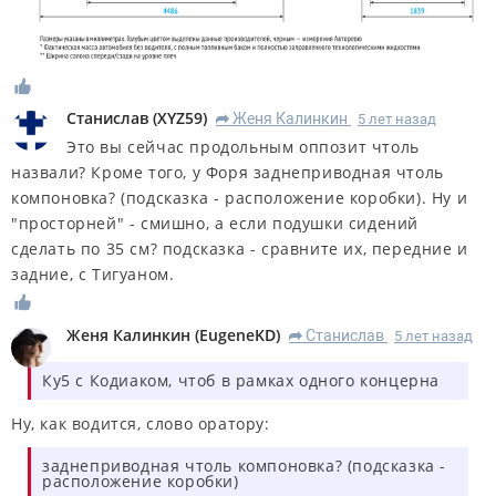
Станислав
(
XYZ59
)
Женя Калинкин
5 лет назад
R
Это вы сейчас продольным оппозит чтоль
назвали? Кроме того, у Форя заднеприводная чтоль
компоновка? (подсказка - расположение коробки). Ну и
"просторней" - смишно, а если подушки сидений
сделать по 35 см? подсказка - сравните их, передние и
задние, с Тигуаном.
Женя Калинкин
(
EugeneKD
)
Станислав
5 лет назад
R
Ку5 с Кодиаком, чтоб в рамках одного концерна
Ну, как водится, слово оратору:
заднеприводная чтоль компоновка? (подсказка -
расположение коробки)