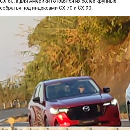
CX-80, а для Америки готовятся их более крупные
собратья под индексами CX-70 и CX-90.