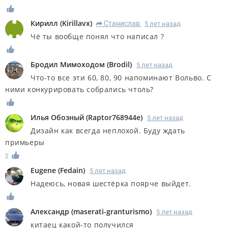
Кирилл
(
Kirillavx
)
Станислав
5 лет назад
R
Чё ты вообще понял что написал ?
Бродил Мимоходом
(
Brodil
)
5 лет назад
Что-то все эти 60, 80, 90 напоминают Вольво. С
ними конкурировать собрались чтоль?
Илья Обозный
(
Raptor768944e
)
5 лет назад
Дизайн как всегда неплохой. Буду ждать
примьеры
2
Eugene
(
Fedain
)
5 лет назад
Надеюсь, новая шестёрка поярче выйдет.
Александр
(
maserati-granturismo
)
5 лет назад
китаец какой-то получился