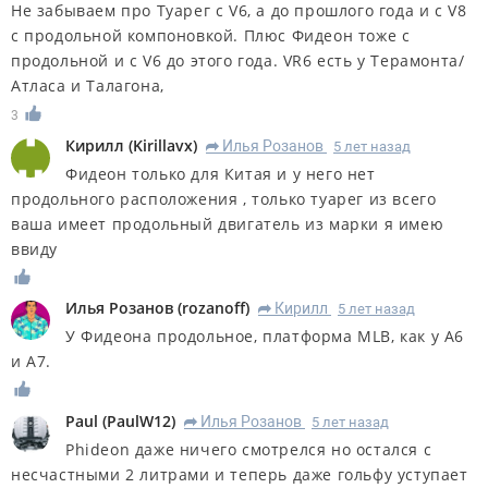
Не забываем про Туарег c V6, а до прошлого года и с V8
с продольной компоновкой. Плюс Фидеон тоже с
продольной и с V6 до этого года. VR6 есть у Терамонта/
Атласа и Талагона,
3
Кирилл
(
Kirillavx
)
Илья Розанов
5 лет назад
R
Фидеон только для Китая и у него нет
продольного расположения , только туарег из всего
ваша имеет продольный двигатель из марки я имею
ввиду
Илья Розанов
(
rozanoff
)
Кирилл
5 лет назад
R
У Фидеона продольное, платформа MLB, как у А6
и А7.
Paul
(
PaulW12
)
Илья Розанов
5 лет назад
R
Phideon даже ничего смотрелся но остался с
несчастными 2 литрами и теперь даже гольфу уступает