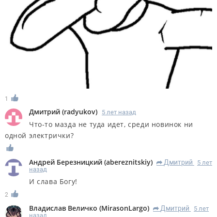
1
Дмитрий
(
radyukov
)
5 лет назад
Что-то мазда не туда идет, среди новинок ни
одной электрички?
Андрей Березницкий
(
abereznitskiy
)
Дмитрий
5 лет
R
назад
И слава Богу!
2
Владислав Величко
(
MirasonLargo
)
Дмитрий
5 лет
R
назад