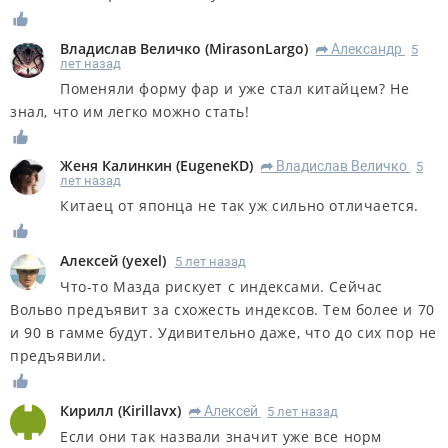
Владислав Величко
(
MirasonLargo
)
Александр
5
R
лет назад
Поменяли форму фар и уже стал китайцем? Не
знал, что им легко можно стать!
Женя Калинкин
(
EugeneKD
)
Владислав Величко
5
R
лет назад
Китаец от японца не так уж сильно отличается.
Алексей
(
yexel
)
5 лет назад
Что-то Мазда рискует с индексами. Сейчас
Вольво предъявит за схожесть индексов. Тем более и 70
и 90 в гамме будут. Удивительно даже, что до сих пор не
предъявили.
Кирилл
(
Kirillavx
)
Алексей
5 лет назад
R
Если они так назвали значит уже все норм