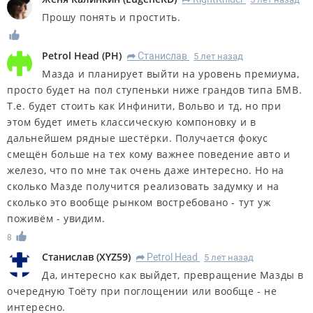
Прошу понять и простить.
Petrol Head
(
PH
)
Станислав
5 лет назад
R
Мазда и планирует выйти на уровень премиума,
просто будет на пол ступеньки ниже грандов типа БМВ.
Т.е. будет стоить как Инфинити, Вольво и тд, но при
этом будет иметь классическую компоновку и в
дальнейшем рядные шестёрки. Получается фокус
смещён больше на тех кому важнее поведение авто и
железо, что по мне так очень даже интересно. Но на
сколько Мазде получится реализовать задумку и на
сколько это вообще рынком востребовано - тут уж
поживём - увидим.
8
Станислав
(
XYZ59
)
Petrol Head
5 лет назад
R
Да, интересно как выйдет, превращение Мазды в
очередную Тоёту при поглощении или вообще - не
интересно.