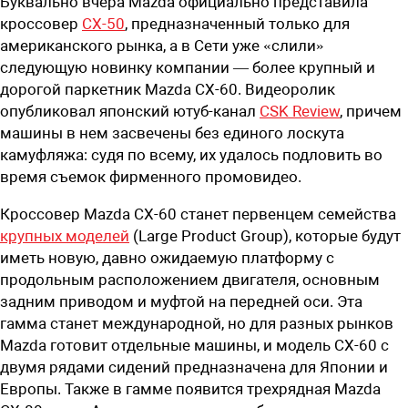
Буквально вчера Mazda официально представила
кроссовер
CX-50
, предназначенный только для
американского рынка, а в Сети уже «слили»
следующую новинку компании — более крупный и
дорогой паркетник Mazda CX-60. Видеоролик
опубликовал японский ютуб-канал
CSK Review
, причем
машины в нем засвечены без единого лоскута
камуфляжа: судя по всему, их удалось подловить во
время съемок фирменного промовидео.
Кроссовер Mazda CX-60 станет первенцем семейства
крупных моделей
(Large Product Group), которые будут
иметь новую, давно ожидаемую платформу с
продольным расположением двигателя, основным
задним приводом и муфтой на передней оси. Эта
гамма станет международной, но для разных рынков
Mazda готовит отдельные машины, и модель CX-60 с
двумя рядами сидений предназначена для Японии и
Европы. Также в гамме появится трехрядная Mazda