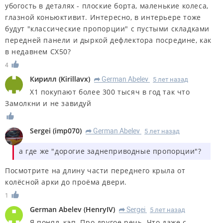
убогость в деталях - плоские борта, маленькие колеса,
глазной коньюктивит. Интересно, в интерьере тоже
будут "классические пропорции" с пустыми складками
передней панели и дыркой дефлектора посредине, как
в недавнем CX50?
4
Кирилл
(
Kirillavx
)
German Abelev
5 лет назад
R
X1 покупают более 300 тысяч в год так что
Замолкни и не завидуй
Sergei
(
imp070
)
German Abelev
5 лет назад
R
а где же "дорогие заднеприводные пропорции"?
Посмотрите на длину части переднего крыла от
колёсной арки до проёма двери.
1
German Abelev
(
HenryIV
)
Sergei
5 лет назад
R
Я понял, кэп. Про другое речь. Что даже с