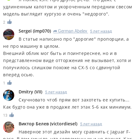
удлиненным капотом и укороченным передним свесом
модель выглядит кургузо и очень "недорого".
2
Sergei
(
imp070
)
German Abelev
5 лет назад
R
В статье написано про "дорогие" пропорции, а
не про машину в целом.
Внешний облик мог быть и поинтереснее, но и в
представленном виде отторжения не вызывает, хотя и
получилось слишком похоже на CX-5 со сдвинутой
вперёд осью.
1
Dmitry
(
VII
)
5 лет назад
Скучновато чтоб прям вот захотеть ее купить...
Как будто она уже в продаже лет этак 5-6 как минимум.
13
Виктор Белев
(
victordiesel
)
5 лет назад
Наверное этот дизайн могу сравнить с Jaguar F-
pace. В том смысле, что современным и не пахнет. Как