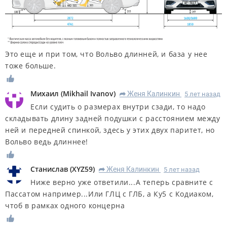
Это еще и при том, что Вольво длинней, и база у нее
тоже больше.
Михаил
(
Mikhail Ivanov
)
Женя Калинкин
5 лет назад
R
Если судить о размерах внутри сзади, то надо
складывать длину задней подушки с расстоянием между
ней и передней спинкой, здесь у этих двух паритет, но
Вольво ведь длиннее!
Станислав
(
XYZ59
)
Женя Калинкин
5 лет назад
R
Ниже верно уже ответили...А теперь сравните с
Пассатом например...Или ГЛЦ с ГЛБ, а Ку5 с Кодиаком,
чтоб в рамках одного концерна