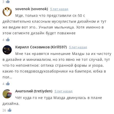
3
sovenok
(
sovenok
)
5 лет назад
Мде, только что представили сх-50 с
действительно классным мускулистым дизайном и тут
же видим вот это.. Унылая мыльница. Хотя именно в
этом сегменте дизайн будет поважнее
4
Кирилл Соковиков
(
KirillS97
)
5 лет назад
Мне так нравятся нынешние Мазды за их чистоту
в дизайне и минимализм, но это явно не тот случай, тут
что-то непонятное: оптика странной формы и узора,
какие-то псевдовоздухозаборники на бампере, юбка в
пол…
4
Анатолий
(
tretiyden
)
5 лет назад
Чёт куда-то не туда Мазда двинулась в плане
дизайна.
26