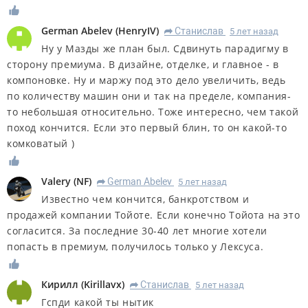
German Abelev
(
HenryIV
)
Станислав
5 лет назад
R
Ну у Мазды же план был. Сдвинуть парадигму в
сторону премиума. В дизайне, отделке, и главное - в
компоновке. Ну и маржу под это дело увеличить, ведь
по количеству машин они и так на пределе, компания-
то небольшая относительно. Тоже интересно, чем такой
поход кончится. Если это первый блин, то он какой-то
комковатый )
Valery
(
NF
)
German Abelev
5 лет назад
R
Известно чем кончится, банкротством и
продажей компании Тойоте. Если конечно Тойота на это
согласится. За последние 30-40 лет многие хотели
попасть в премиум, получилось только у Лексуса.
Кирилл
(
Kirillavx
)
Станислав
5 лет назад
R
Гспди какой ты нытик