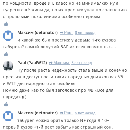
по мощности, вроде и Е класс но на минималках ну а
туареги ещё живы да, но их престиж упал по сравнению
с прошлыми поколениями особенно первым
Максим
(
detonator
)
Paul
5 лет назад
R
и какой же был престиж у дерьма 1-го кузова
табурега? самый ломучий ВАГ из всех возможных....
Paul
(
PaulW12
)
Максим
5 лет назад
R
Ну после реста надежность стала выше и конечно
престиж в доступности таких народных движков как V8
и W12 для народного автомобиля
Помню даже как-то был заголовок про ФВ «Все для
народа» (((
Максим
(
detonator
)
Paul
5 лет назад
R
табурег можно брать только NF года 9-10+.
первый кузов +1-й рест забыть как страшный сон.