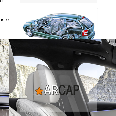
ры
комфортнее, и продуманнее (если
такое слово …
него
Наша экспертиза
подержанных автомобилей