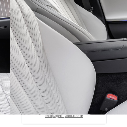
Рассылка
Лучшие материалы Авторевю — в
вашем почтовом ящике
Предоставляя e-mail, вы подтверждаете
свое согласие с условиями
политики
конфиденциальности