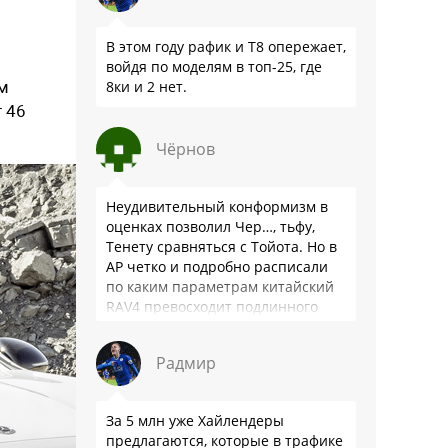
В этом году рафик и Т8 опережает,
войдя по моделям в топ-25, где
мм
8ки и 2 нет.
 46
Чёрнов
Неудивительный конформизм в
оценках позволил Чер…, тьфу,
Тенету сравняться с Тойота. Но в
АР четко и подробно расписали
по каким параметрам китайский
RAV4 превосходит подлинного
китайца: лучше и комфортнее
подвеска едет ровно и приятно …
Радмир
За 5 млн уже Хайлендеры
предлагаются, которые в трафике