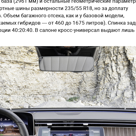
я база (2961 мм) и остальные геометрические парамет
ртные шины размерности 235/55 R18, но за доплату
Объем багажного отсека, как и у базовой модели,
жаемых гибридов — от 460 до 1675 литров). Спинка зад
рции 40:20:40. В салоне кросс-универсал выдают лишь