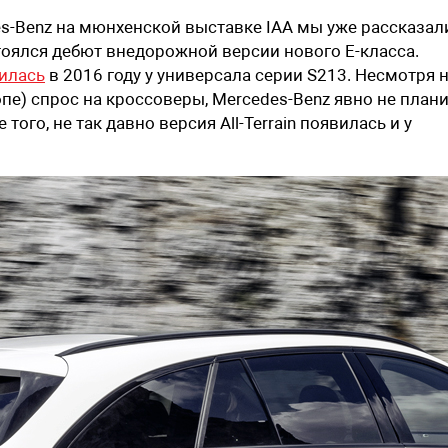
es-Benz на мюнхенской выставке IAA мы уже рассказа
тоялся дебют внедорожной версии нового E-класса.
илась
в 2016 году у универсала серии S213. Несмотря 
опе) спрос на кроссоверы, Mercedes-Benz явно не план
ого, не так давно версия All-Terrain появилась и у