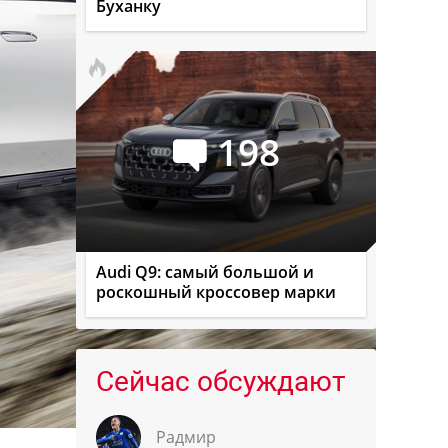
Буханку
198
Audi Q9: самый большой и
роскошный кроссовер марки
Сейчас обсуждают
Радмир