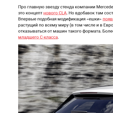
Про главную звезду стенда компании Merced
это концепт
нового CLA
. Но вдобавок там сос
Впервые подобная модификация «ешки»
появ
растущий по всему миру (в том числе и в Евр
отказываться от машин такого формата. Более т
младшего C-класса
.