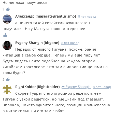
Но неплохо получилось!
3
Александр
(
maserati-granturismo
)
8 лет назад
а ничего такой китайский Фольксваген
получился. Но у Максуса салон интереснее
Evgeny Shangin
(
bbgone
)
8 лет назад
Передок от нового Тигуана, похоже, ранил
китайцев в самое сердце. Теперь мы ещё пару лет
будем видеть нечто подобное на каждом втором
китайском кроссовере. Что там с мировыми ценами на
хром будет?
2
RightKnider
(
RightKnider
)
Evgeny Shangin
8 лет назад
R
Скорее Туарег с его огромной решеткой, чем
Тигуан с узкой решеткой, но "мешками под глазами".
Впрочем, ничего удивительного, позиции Фольксвагена
в Китае сильны и его там любят.