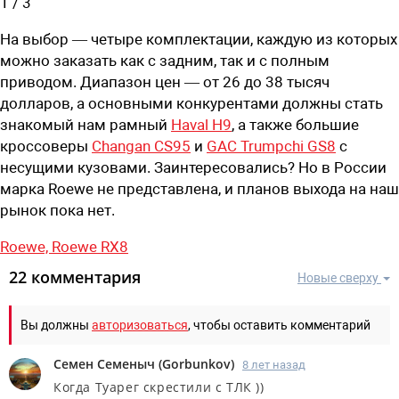
1
/
3
На выбор — четыре комплектации, каждую из которых
можно заказать как с задним, так и с полным
приводом. Диапазон цен — от 26 до 38 тысяч
долларов, а основными конкурентами должны стать
знакомый нам рамный
Haval H9
, а также большие
кроссоверы
Changan CS95
и
GAC Trumpchi GS8
с
несущими кузовами. Заинтересовались? Но в России
марка Roewe не представлена, и планов выхода на наш
рынок пока нет.
Roewe,
Roewe RX8
22 комментария
Новые сверху
Вы должны
авторизоваться
, чтобы оставить комментарий
Семен Семеныч
(
Gorbunkov
)
8 лет назад
Когда Туарег скрестили с ТЛК ))