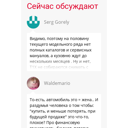
Сейчас обсуждают
Serg Gorely
Видимо, поэтому на половину
текущего модельного ряда нет
полных каталогов и сервисных
мануалов, а кузовню ждут до
нескольких месяцев . Ну и нет,
Т1Х не собираются снимать с
производства, потому что за 10
лет …
Waldemario
То-есть, автомобиль это = жена.. И
раздумья человека о том чтобы:
"купить, и меньше потерять, при
будущей продаже" это что-то,
плохое? Про финансовую