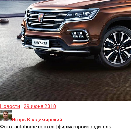
Новости
|
29 июня 2018
Игорь Владимирский
Фото:
autohome.com.cn | фирма-производитель