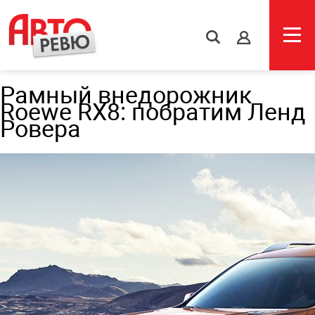
s
Рамный внедорожник
Roewe RX8: побратим Ленд
Ровера