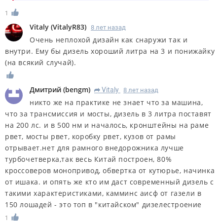
1
Vitaly
(
VitalyR83
)
8 лет назад
Очень неплохой дизайн как снаружи так и
внутри. Ему бы дизель хороший литра на 3 и понижайку
(на всякий случай).
Дмитрий
(
bengm
)
Vitaly
8 лет назад
R
никто же на практике не знает что за машина,
что за трансмиссия и мосты, дизель в 3 литра поставят
на 200 лс. и в 500 нм и началось, кронштейны на раме
рвет, мосты рвет, коробку рвет, кузов от рамы
отрывает.нет для рамного внедорожника лучше
турбочетверка,так весь Китай построен, 80%
кроссоверов монопривод, обвертка от кутюрье, начинка
от ишака. и опять же кто им даст современный дизель с
такими характеристиками, камминс аисф от газели в
150 лошадей - это топ в "китайском" дизелестроение
1