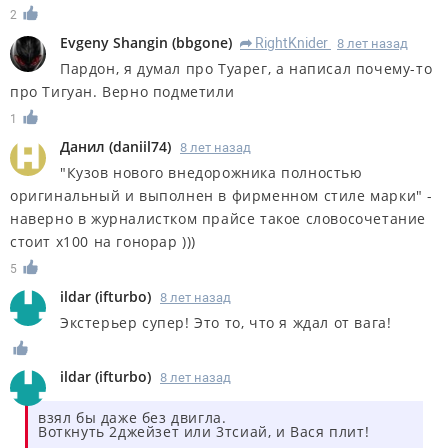
2
Evgeny Shangin
(
bbgone
)
RightKnider
8 лет назад
R
Пардон, я думал про Туарег, а написал почему-то
про Тигуан. Верно подметили
1
Данил
(
daniil74
)
8 лет назад
"Кузов нового внедорожника полностью
оригинальный и выполнен в фирменном стиле марки" -
наверно в журналистком прайсе такое словосочетание
стоит х100 на гонорар )))
5
ildar
(
ifturbo
)
8 лет назад
Экстерьер супер! Это то, что я ждал от вага!
ildar
(
ifturbo
)
8 лет назад
взял бы даже без двигла.
Воткнуть 2джейзет или 3тсиай, и Вася плит!