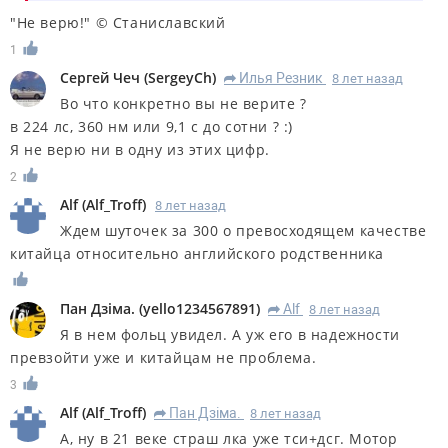
"Не верю!" © Станиславский
1
Сергей Чеч
(
SergeyCh
)
Илья Резник
8 лет назад
R
Во что конкретно вы не верите ?
в 224 лс, 360 нм или 9,1 с до сотни ? :)
Я не верю ни в одну из этих цифр.
2
Alf
(
Alf_Troff
)
8 лет назад
Ждем шуточек за 300 о превосходящем качестве
китайца относительно английского родственника
Пан Дзiма.
(
yello1234567891
)
Alf
8 лет назад
R
Я в нем фольц увидел. А уж его в надежности
превзойти уже и китайцам не проблема.
3
Alf
(
Alf_Troff
)
Пан Дзiма.
8 лет назад
R
А, ну в 21 веке страш лка уже тси+дсг. Мотор