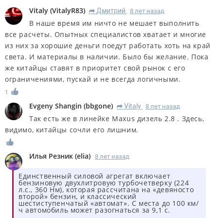
Vitaly
(
VitalyR83
)
Дмитрий
8 лет назад
R
В наше время им ничто не мешает выполнить
все расчеты. Опытных специалистов хватает и многие
из них за хорошие деньги поедут работать хоть на край
света. И материалы в наличии. Было бы желание. Пока
же китайцы ставят в приоритет свой рынок с его
ограничениями, пускай и не всегда логичными.
1
Evgeny Shangin
(
bbgone
)
Vitaly
8 лет назад
R
Так есть же в линейке Maxus дизель 2.8 . Здесь,
видимо, китайцы сочли его лишним.
Илья Резник
(
elia
)
8 лет назад
Единственный силовой агрегат включает
бензиновую двухлитровую турбочетверку (224
л.с., 360 Нм), которая рассчитана на «девяносто
второй» бензин, и классический
шестиступенчатый «автомат». С места до 100 км/
ч автомобиль может разогнаться за 9,1 с.