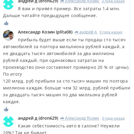
андрей д
(
dron629
)
Александр Козин
3 года назад
R
Я вам и привёл пример. Все затраты 1,4 млн.
Дальше читайте предыдущее сообщение.
Александр Козин
(
plita08
)
андрей д
3 года назад
R
прибыль будет выше если ты продаш сто тысяч
автомобилей за полтора мильлиона рублей каждый, а
не двадцать тысяч автомобилей за два миллиона
рублей каждый, при одинаковых затратах на
производство (они составляют примерно 20 % от цены).
По итогу
120 млрд. руб прибыли за сто тысяч машин по полтора
миллиона каждая, больше чем 32 млрд. рублей прибыли
за двадцать тысяч машин по два милльона рублей
каждая.
андрей д
(
dron629
)
Александр Козин
3 года назад
R
Какая себестоимость авто в салоне? Неужели
20%? Так не бывает.