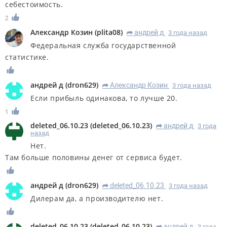
себестоимость.
2
Александр Козин
(
plita08
)
андрей д
3 года назад
R
Федеральная служба государственной
статистике.
андрей д
(
dron629
)
Александр Козин
3 года назад
R
Если прибыль одинакова, то лучше 20.
1
deleted_06.10.23
(
deleted_06.10.23
)
андрей д
3 года
R
назад
Нет.
Там больше половины денег от сервиса будет.
андрей д
(
dron629
)
deleted_06.10.23
3 года назад
R
Дилерам да, а производителю нет.
deleted_06.10.23
(
deleted_06.10.23
)
андрей д
3 года