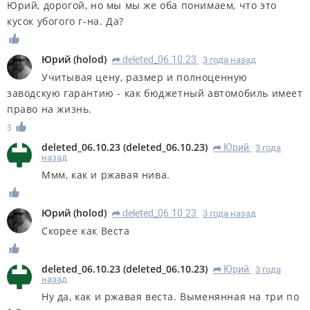
Юрий, дорогой, но мы мы же оба понимаем, что это
кусок убогого г-на. Да?
Юрий
(
holod
)
deleted_06.10.23
3 года назад
R
Учитывая цену, размер и полноценную
заводскую гарантию - как бюджетный автомобиль имеет
право на жизнь.
3
deleted_06.10.23
(
deleted_06.10.23
)
Юрий
3 года
R
назад
Ммм, как и ржавая нива.
Юрий
(
holod
)
deleted_06.10.23
3 года назад
R
Скорее как Веста
deleted_06.10.23
(
deleted_06.10.23
)
Юрий
3 года
R
назад
Ну да, как и ржавая веста. Выменянная на три по