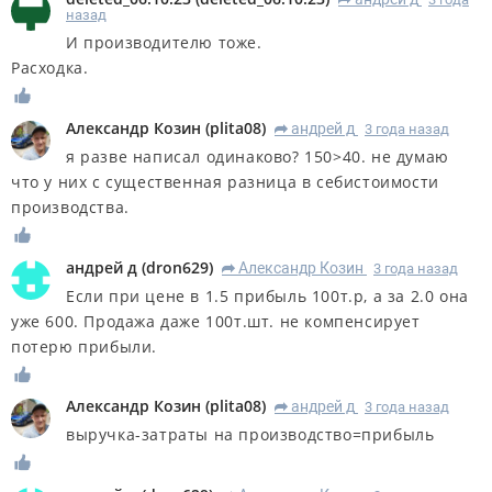
R
назад
И производителю тоже.
Расходка.
Александр Козин
(
plita08
)
андрей д
3 года назад
R
я разве написал одинаково? 150>40. не думаю
что у них с существенная разница в себистоимости
производства.
андрей д
(
dron629
)
Александр Козин
3 года назад
R
Если при цене в 1.5 прибыль 100т.р, а за 2.0 она
уже 600. Продажа даже 100т.шт. не компенсирует
потерю прибыли.
Александр Козин
(
plita08
)
андрей д
3 года назад
R
выручка-затраты на производство=прибыль