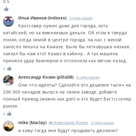
0.5
Илья Иванов
(
indexxx
)
3 года назад
Кроссовер нужен даже для города, хоть
китайский, но за вменяемые деньги. Об этом я твердо
понял, когда зимой в центре города, на нас с женой
занесло лихача на Камазе. Была бы легковушка низкая,
заехал бы нам этот Камаз в кабину.. А так машина
приняла удар бампером и отскочила как мячик назад.
4
Александр Козин
(
plita08
)
3 года назад
Они что идиоты? Сделайте его дешевле тысяч на
200-300 наладив выпуск на своем заводе, добавте
полный привод (можно как доп) и это будет Бестссселер
рынка.
4
mike
(
Maclay
)
Александр Козин
3 года назад
R
и кому тогда они будут продавать джолион?