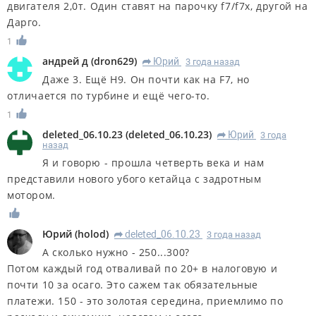
двигателя 2,0т. Один ставят на парочку f7/f7x, другой на
Дарго.
1
андрей д
(
dron629
)
Юрий
3 года назад
R
Даже 3. Ещё H9. Он почти как на F7, но
отличается по турбине и ещё чего-то.
1
deleted_06.10.23
(
deleted_06.10.23
)
Юрий
3 года
R
назад
Я и говорю - прошла четверть века и нам
представили нового убого кетайца с задротным
мотором.
Юрий
(
holod
)
deleted_06.10.23
3 года назад
R
А сколько нужно - 250...300?
Потом каждый год отваливай по 20+ в налоговую и
почти 10 за осаго. Это сажем так обязательные
платежи. 150 - это золотая середина, приемлимо по