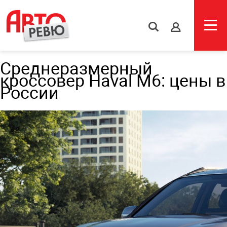
s
Среднеразмерный
кроссовер Haval M6: цены в
России