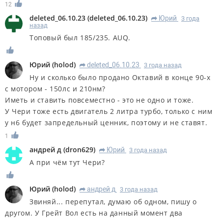
12
deleted_06.10.23
(
deleted_06.10.23
)
Юрий
3 года
R
назад
Топовый был 185/235. AUQ.
Юрий
(
holod
)
deleted_06.10.23
3 года назад
R
Ну и сколько было продано Октавий в конце 90-х
с мотором - 150лс и 210нм?
Иметь и ставить повсеместно - это не одно и тоже.
У Чери тоже есть двигатель 2 литра турбо, только с ним
у н6 будет запредельный ценник, поэтому и не ставят.
1
андрей д
(
dron629
)
Юрий
3 года назад
R
А при чём тут Чери?
Юрий
(
holod
)
андрей д
3 года назад
R
Звиняй... перепутал, думаю об одном, пишу о
другом. У Грейт Вол есть на данный момент два