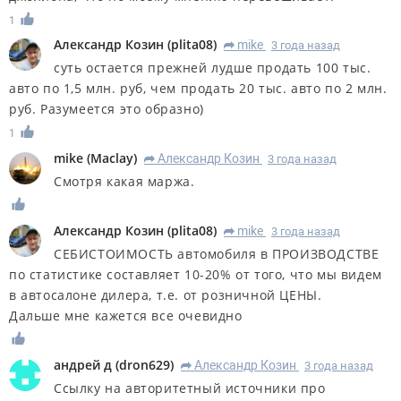
1
Александр Козин
(
plita08
)
mike
3 года назад
R
суть остается прежней лудше продать 100 тыс.
авто по 1,5 млн. руб, чем продать 20 тыс. авто по 2 млн.
руб. Разумеется это образно)
1
mike
(
Maclay
)
Александр Козин
3 года назад
R
Смотря какая маржа.
Александр Козин
(
plita08
)
mike
3 года назад
R
СЕБИСТОИМОСТЬ автомобиля в ПРОИЗВОДСТВЕ
по статистике составляет 10-20% от того, что мы видем
в автосалоне дилера, т.е. от розничной ЦЕНЫ.
Дальше мне кажется все очевидно
андрей д
(
dron629
)
Александр Козин
3 года назад
R
Ссылку на авторитетный источники про