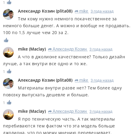
1
Александр Козин
(
plita08
)
mike
3 года назад
R
Тем кому нужно немного покачественнее за
немного больше денег. А можно и вообще не продавать.
100 по 1,5 лучше чем 20 за 2.
mike
(
Maclay
)
Александр Козин
3 года назад
R
А что в джолионе качественнее? Только дизайн
лучше, а так внутри все одно и то же.
1
Александр Козин
(
plita08
)
mike
3 года назад
R
Материалы внутри разве нет? Тем более одну
повозку выпускать дешевле и больше.
1
mike
(
Maclay
)
Александр Козин
3 года назад
R
Я про техническую часть. А так материалы
перебиваются тем фактом что эта модель больше
джолиона, что по моему мнению перевешивает.