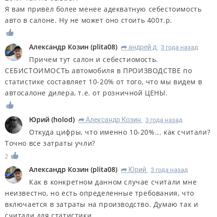
Я вам привёл более менее адекватную себестоимость
авто в салоне. Ну не может оно стоить 400т.р.
Александр Козин
(
plita08
)
андрей д
3 года назад
R
Причем тут салон и себестиомость.
СЕБИСТОИМОСТЬ автомобиля в ПРОИЗВОДСТВЕ по
статистике составляет 10-20% от того, что мы видем в
автосалоне дилера, т.е. от розничной ЦЕНЫ.
Юрий
(
holod
)
Александр Козин
3 года назад
R
Откуда цифры, что именно 10-20%... как считали?
Точно все затраты учли?
2
Александр Козин
(
plita08
)
Юрий
3 года назад
R
Как в конкретном данном случае считали мне
неизвестно, но есть определенные требования, что
включается в затраты на производство. Думаю так и
считали для статистики.