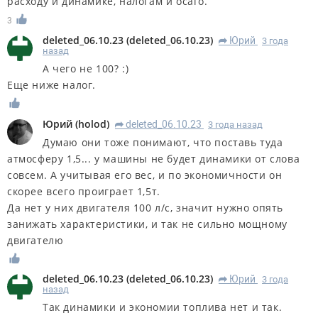
расходу и динамике, налогам и осаго.
3
deleted_06.10.23
(
deleted_06.10.23
)
Юрий
3 года
R
назад
А чего не 100? :)
Еще ниже налог.
Юрий
(
holod
)
deleted_06.10.23
3 года назад
R
Думаю они тоже понимают, что поставь туда
атмосферу 1,5... у машины не будет динамики от слова
совсем. А учитывая его вес, и по экономичности он
скорее всего проиграет 1,5т.
Да нет у них двигателя 100 л/с, значит нужно опять
занижать характеристики, и так не сильно мощному
двигателю
deleted_06.10.23
(
deleted_06.10.23
)
Юрий
3 года
R
назад
Так динамики и экономии топлива нет и так.