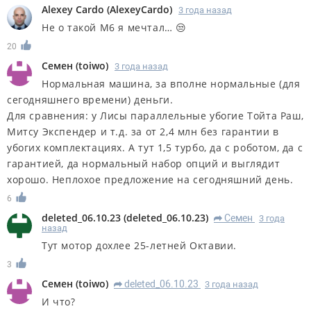
Alexey Cardo
(
AlexeyCardo
)
3 года назад
Не о такой М6 я мечтал… 😒
20
Семен
(
toiwo
)
3 года назад
Нормальная машина, за вполне нормальные (для
сегодняшнего времени) деньги.
Для сравнения: у Лисы параллельные убогие Тойта Раш,
Митсу Экспендер и т.д. за от 2,4 млн без гарантии в
убогих комплектациях. А тут 1,5 турбо, да с роботом, да с
гарантией, да нормальный набор опций и выглядит
хорошо. Неплохое предложение на сегодняшний день.
6
deleted_06.10.23
(
deleted_06.10.23
)
Семен
3 года
R
назад
Тут мотор дохлее 25-летней Октавии.
3
Семен
(
toiwo
)
deleted_06.10.23
3 года назад
R
И что?