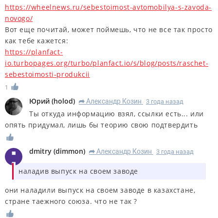
https://wheelnews.ru/sebestoimost-avtomobilya-s-zavoda-
novogo/
Вот еще почитай, может поймешь, что не все так просто
как тебе кажется:
https://planfact-
io.turbopages.org/turbo/planfact.io/s/blog/posts/raschet-
sebestoimosti-produkcii
1
Юрий
(
holod
)
Александр Козин
3 года назад
R
Ты откуда информацию взял, ссылки есть... или
опять придумал, лишь бы теорию свою подтвердить
dmitry
(
dimmon
)
Александр Козин
3 года назад
R
наладив выпуск на своем заводе
они наладили выпуск на своем заводе в казахстане,
стране таежного союза. что не так ?