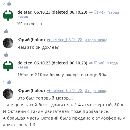
2
deleted_06.10.23
(
deleted_06.10.23
)
Семен
3 года
R
назад
УГ какое-то.
Юрий
(
holod
)
deleted_06.10.23
3 года назад
R
Чем это он дохлее?
deleted_06.10.23
(
deleted_06.10.23
)
Юрий
3 года
R
назад
150лс и 210нм было у шкоды в конце 90х.
1
Юрий
(
holod
)
deleted_06.10.23
3 года назад
R
Это был топовый мотор...
...а еще и такой был - двигатель 1.4 атмосферный, 80 л.с
И Октавии с таким двигателем тоже продвались.
А большая часть Октавий была продана с атмосферным
двигателем 1,6