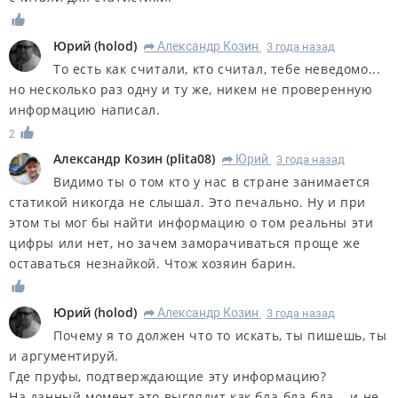
Юрий
(
holod
)
Александр Козин
3 года назад
R
То есть как считали, кто считал, тебе неведомо...
но несколько раз одну и ту же, никем не проверенную
информацию написал.
2
Александр Козин
(
plita08
)
Юрий
3 года назад
R
Видимо ты о том кто у нас в стране занимается
статикой никогда не слышал. Это печально. Ну и при
этом ты мог бы найти информацию о том реальны эти
цифры или нет, но зачем заморачиваться проще же
оставаться незнайкой. Чтож хозяин барин.
Юрий
(
holod
)
Александр Козин
3 года назад
R
Почему я то должен что то искать, ты пишешь, ты
и аргументируй.
Где пруфы, подтверждающие эту информацию?
На данный момент это выглядит как бла-бла-бла... и не