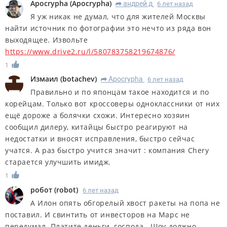
Apocrypha
(
Apocrypha
)
андрей д
6 лет назад
R
Я уж никак не думал, что для жителей Москвы
найти источник по фотографии это нечто из ряда вон
выходящее. Извольте
https://www.drive2.ru/l/580783758219674876/
1
Измаил
(
botachev
)
Apocrypha
6 лет назад
R
Правильно и по японцам такое находится и по
корейцам. Только вот кроссоверы одноклассники от них
ещё дороже а болячки схожи. Интересно хозяин
сообщил дилеру, китайцы быстро реагируют на
недостатки и вносят исправления, быстро сейчас
учатся. А раз быстро учится значит : компания Chery
старается улучшить имидж.
1
робот
(
robot
)
6 лет назад
А Илон опять обгорелый хвост ракеты на попа не
поставил. И свинтить от инвесторов на Марс не
передумал. Платите деньги, господа.. Шоу должно