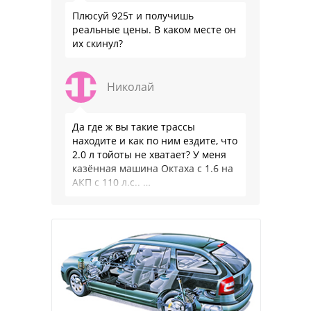
Плюсуй 925т и получишь
реальные цены. В каком месте он
их скинул?
Николай
Да где ж вы такие трассы
находите и как по ним ездите, что
2.0 л тойоты не хватает? У меня
казённая машина Октаха с 1.6 на
АКП с 110 л.с.. …