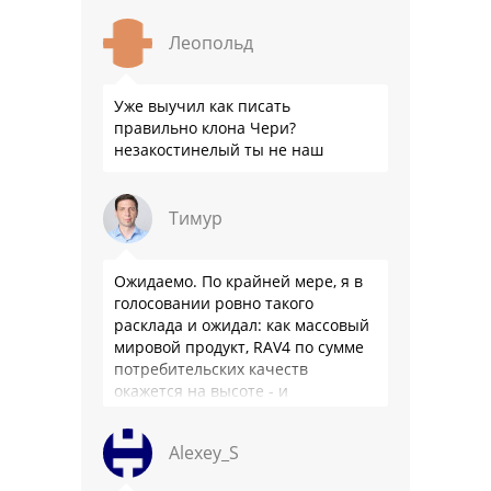
китайца: лучше и комфортнее
подвеска едет ровно и приятно …
Леопольд
Уже выучил как писать
правильно клона Чери?
незакостинелый ты не наш
Тимур
Ожидаемо. По крайней мере, я в
голосовании ровно такого
расклада и ожидал: как массовый
мировой продукт, RAV4 по сумме
потребительских качеств
окажется на высоте - и
комфортнее, и продуманнее (если
такое слово …
Alexey_S