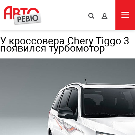
s
У кроссовера Chery Tiggo 3
появился турбомотор