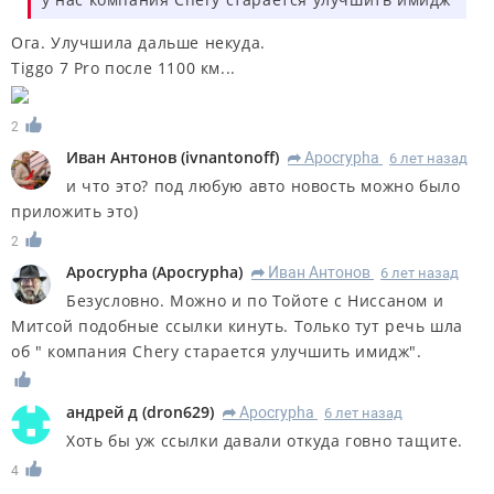
Ога. Улучшила дальше некуда.
Tiggo 7 Pro после 1100 км...
2
Иван Антонов
(
ivnantonoff
)
Apocrypha
6 лет назад
R
и что это? под любую авто новость можно было
приложить это)
2
Apocrypha
(
Apocrypha
)
Иван Антонов
6 лет назад
R
Безусловно. Можно и по Тойоте с Ниссаном и
Митсой подобные ссылки кинуть. Только тут речь шла
об " компания Chery старается улучшить имидж".
андрей д
(
dron629
)
Apocrypha
6 лет назад
R
Хоть бы уж ссылки давали откуда говно тащите.
4