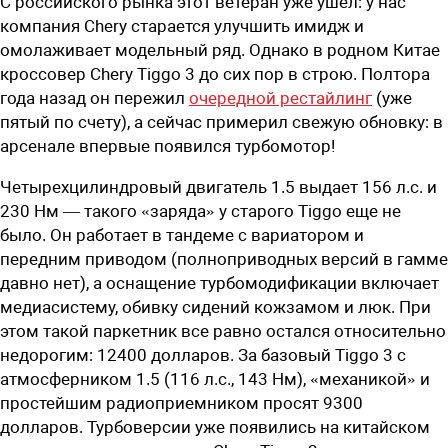
С российского рынка этот ветеран уже ушел: у нас
компания Chery старается улучшить имидж и
омолаживает модельный ряд. Однако в родном Китае
кроссовер Chery Tiggo 3 до сих пор в строю. Полтора
года назад он пережил
очередной рестайлинг
(уже
пятый по счету), а сейчас примерил свежую обновку: в
арсенале впервые появился турбомотор!
Четырехцилиндровый двигатель 1.5 выдает 156 л.с. и
230 Нм — такого «заряда» у старого Tiggo еще не
было. Он работает в тандеме с вариатором и
передним приводом (полноприводных версий в гамме
давно нет), а оснащение турбомодификации включает
медиасистему, обивку сидений кожзамом и люк. При
этом такой паркетник все равно остался относительно
недорогим: 12400 долларов. За базовый Tiggo 3 с
атмосферником 1.5 (116 л.с., 143 Нм), «механикой» и
простейшим радиоприемником просят 9300
долларов. Турбоверсии уже появились на китайском