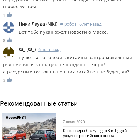
продолжаться.
1
Ники Лауда
(
Niki
)
робот
6 лет назад
R
Вот тебе пукан жжёт новости о Маске.
8
sa_
(
sa_
)
6 лет назад
ну вот, а то говорят, китайцы завтра модельный
ряд сменят и запцацек не найдешь... чери!
а ресурсных тестов нынешних китайцев не будет, да?
3
Рекомендованные статьи
Новости
31
7 июля 2020
Кроссоверы Chery Tiggo 3 и Tiggo 5
уходят с российского рынка