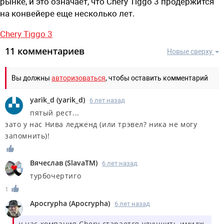
рынке, и это означает, что Chery Tiggo 3 продержится
на конвейере еще несколько лет.
Chery Tiggo 3
11 комментариев
Новые сверху
Вы должны
авторизоваться
, чтобы оставить комментарий
yarik_d
(
yarik_d
)
6 лет назад
пятый рест...
зато у нас Нива ледженд (или трэвел? ника не могу
запомнить)!
Вячеслав
(
SlavaTM
)
6 лет назад
турбочертиго
1
Apocrypha
(
Apocrypha
)
6 лет назад
у нас компания Chery старается улучшить имидж