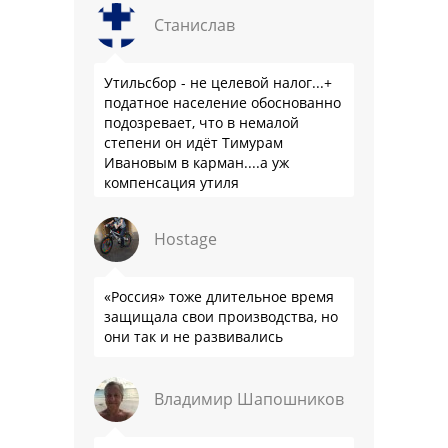
Станислав
Утильсбор - не целевой налог...+
податное население обоснованно
подозревает, что в немалой
степени он идёт Тимурам
Ивановым в карман....а уж
компенсация утиля
производителям настолько мутна,
что прям эталон коррупции
Hostage
«Россия» тоже длительное время
защищала свои производства, но
они так и не развивались
Владимир Шапошников