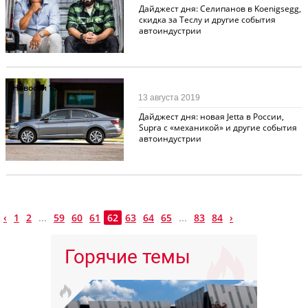
Дайджест дня: Селипанов в Koenigsegg,
скидка за Теслу и другие события
автоиндустрии
Новости
130
13 августа 2019
Дайджест дня: новая Jetta в России,
Supra с «механикой» и другие события
автоиндустрии
‹
1
2
...
59
60
61
62
63
64
65
...
83
84
›
Горячие темы