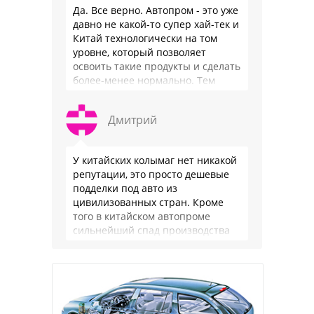
Да. Все верно. Автопром - это уже
давно не какой-то супер хай-тек и
Китай технологически на том
уровне, который позволяет
освоить такие продукты и сделать
более-менее нормально. Тем
более, что китайцы просто …
Дмитрий
У китайских колымаг нет никакой
репутации, это просто дешевые
подделки под авто из
цивилизованных стран. Кроме
того в китайском автопроме
сильнейший спад производства
(более 20% по итогам года)и
почти все китайские
производители работают …