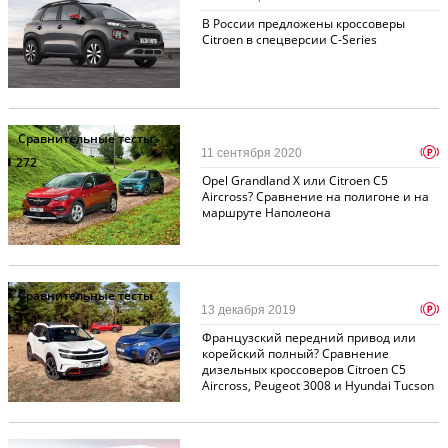
В России предложены кроссоверы
Citroen в спецверсии C-Series
Сравнительные тесты
p
11 сентября 2020
272
Opel Grandland X или Citroen C5
Aircross? Сравнение на полигоне и на
маршруте Наполеона
Сравнительные тесты
p
13 декабря 2019
414
Французский передний привод или
корейский полный? Сравнение
дизельных кроссоверов Citroen C5
Aircross, Peugeot 3008 и Hyundai Tucson