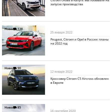
Citroen снова в Калуге: мы побывали на
запуске производства
Новости
138
25 января 2022
Peugeot, Citroen и Opel в России: планы
на 2022 год
Новости
90
12 января 2022
Кроссовер Citroen C5 Aircross обновлен
в Европе
Новости
85
16 сентября 2020