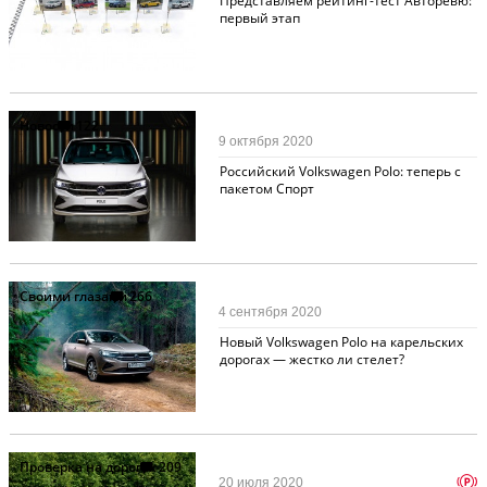
Представляем рейтинг-тест Авторевю:
первый этап
Новости
122
9 октября 2020
Российский Volkswagen Polo: теперь с
пакетом Спорт
Своими глазами
266
4 сентября 2020
Новый Volkswagen Polo на карельских
дорогах — жестко ли стелет?
Проверка на дорогах
209
p
20 июля 2020