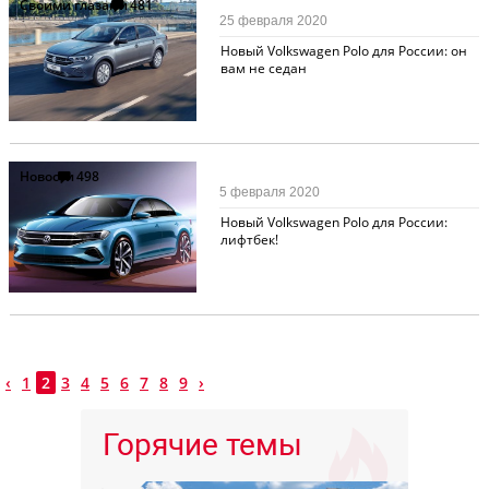
Своими глазами
481
25 февраля 2020
Новый Volkswagen Polo для России: он
вам не седан
Новости
498
5 февраля 2020
Новый Volkswagen Polo для России:
лифтбек!
‹
1
2
3
4
5
6
7
8
9
›
Горячие темы