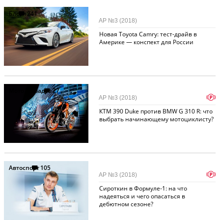
Блоги
241
АР №3 (2018)
Новая Toyota Camry: тест-драйв в
Америке — конспект для России
Мото и квадро
27
p
АР №3 (2018)
КТМ 390 Duke против BMW G 310 R: что
выбрать начинающему мотоциклисту?
Автоспорт
105
p
АР №3 (2018)
Сироткин в Формуле-1: на что
надеяться и чего опасаться в
дебютном сезоне?