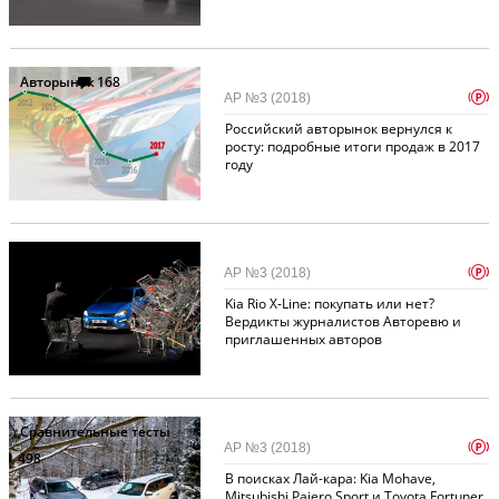
Авторынок
168
p
АР №3 (2018)
Российский авторынок вернулся к
росту: подробные итоги продаж в 2017
году
Примеряем на себя
315
p
АР №3 (2018)
Kia Rio X-Line: покупать или нет?
Вердикты журналистов Авторевю и
приглашенных авторов
Сравнительные тесты
p
АР №3 (2018)
498
В поисках Лай-кара: Kia Mohave,
Mitsubishi Pajero Sport и Toyota Fortuner