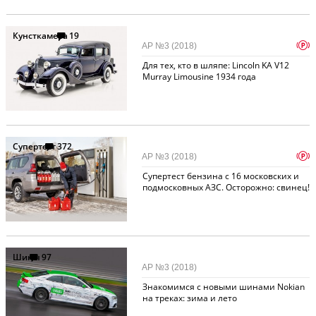
Кунсткамера
19
p
АР №3 (2018)
Для тех, кто в шляпе: Lincoln KA V12
Murray Limousine 1934 года
Супертест
372
p
АР №3 (2018)
Супертест бензина с 16 московских и
подмосковных АЗС. Осторожно: свинец!
Шины
97
АР №3 (2018)
Знакомимся с новыми шинами Nokian
на треках: зима и лето