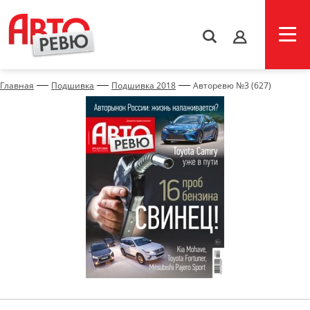
s
—
—
—
Главная
Подшивка
Подшивка 2018
Авторевю №3 (627)