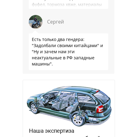
фуфел, тормоза хвже, материалы
салона хуже. Не, …
Сергей
Есть только два гендера:
"Задолбали своими китайцами" и
"Ну и зачем нам эти
неактуальные в РФ западные
машины".
Наша экспертиза