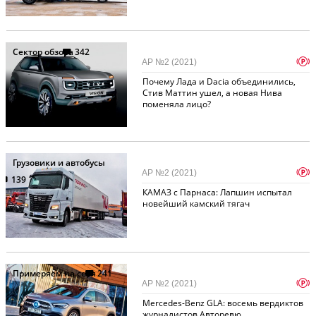
Сектор обзора
342
p
АР №2 (2021)
Почему Лада и Dacia объединились,
Стив Маттин ушел, а новая Нива
поменяла лицо?
Грузовики и автобусы
p
АР №2 (2021)
139
КАМАЗ с Парнаса: Лапшин испытал
новейший камский тягач
Примеряем на себя
241
p
АР №2 (2021)
Mercedes-Benz GLA: восемь вердиктов
журналистов Авторевю