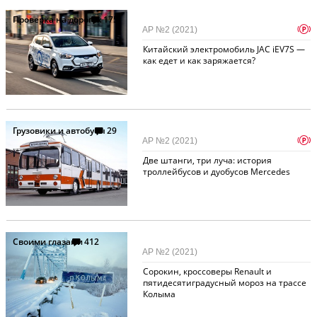
Проверка на дорогах
175
p
АР №2 (2021)
Китайский электромобиль JAC iEV7S —
как едет и как заряжается?
Грузовики и автобусы
29
p
АР №2 (2021)
Две штанги, три луча: история
троллейбусов и дуобусов Mercedes
Своими глазами
412
АР №2 (2021)
Сорокин, кроссоверы Renault и
пятидесятиградусный мороз на трассе
Колыма