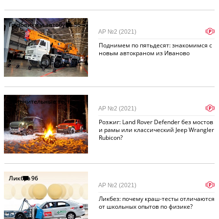
Грузовики и автобусы
56
p
АР №2 (2021)
Поднимем по пятьдесят: знакомимся с
новым автокраном из Иваново
Сравнительные тесты
p
АР №2 (2021)
311
Розжиг: Land Rover Defender без мостов
и рамы или классический Jeep Wrangler
Rubicon?
Ликбез
96
p
АР №2 (2021)
Ликбез: почему краш-тесты отличаются
от школьных опытов по физике?