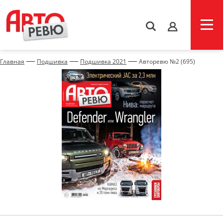
s
—
—
—
Главная
Подшивка
Подшивка 2021
Авторевю №2 (695)