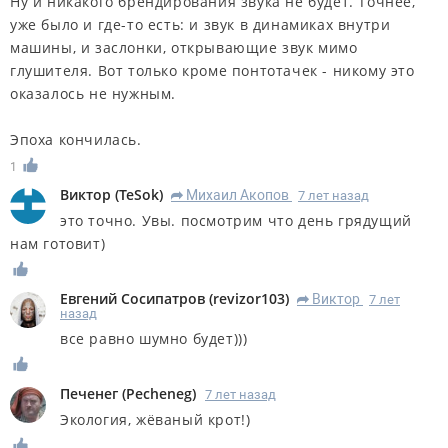
Ну и никакого брендирования звука не будет. Точнее,
уже было и где-то есть: и звук в динамиках внутри
машины, и заслонки, открывающие звук мимо
глушителя. Вот только кроме понтотачек - никому это
оказалось не нужным.
Эпоха кончилась.
1
Виктор
(
TeSok
)
Михаил Акопов
7 лет назад
R
это точно. Увы. посмотрим что день грядущий
нам готовит)
Евгений Сосипатров
(
revizor103
)
Виктор
7 лет
R
назад
все равно шумно будет)))
Печенег
(
Pecheneg
)
7 лет назад
Экология, жёваный крот!)