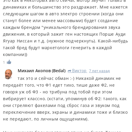
Это как в некоторых авто сейчас мотор звучит только в
динамиках и большинство это раздражает. Мне кажется
следующим шагом в авто электро строении (когда они
станут более или менее массовыми) будет создание
каждым брендом "уникального брендирования звука
движения, в который зажит ген настоящих Порше Ауди
Ягуар Ниссан и т.д. (нужное подчеркнуть). Какой-нибудь
такой бред будут маркетологи генерить в каждой
компании))
1
Михаил Акопов
(
Bedal
)
Виктор
7 лет назад
R
так это и сейчас обман :-) Никакой динамик не
передаёт того, что Ф1 едет тихо, тише даже Ф2, не
говоря уж об Ф3 - но трибуна под тобой при этом
вибрирует классно. (кстати, упоминув об Ф2: такого, как
они стреляют факелами под сброс газа и звуком под
переключение вверх, экраны и динамики тоже и близко
не передают, по личным ощущениям).