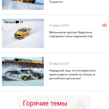
Тольятти
Автоспорт
31
p
17 марта 2022
Мельников против Ладыгина:
сюрпризы гонки журналистов
Автоспорт
9
30 марта 2019
Народный лед: что интересного
происходило зимой на гонках в
российских регионах?
Горячие темы