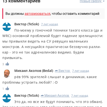
13 комментариев
Новые сверху
Вы должны
авторизоваться
, чтобы оставить комментарий
Виктор
(
TeSok
)
7 лет назад
По-моему у гоночной техники такого класса (да и
WRC) основной проблемой будет падение зрелищности:
мы привыкли видеть на СУ ревущих маленьких
монстров. А несущийся практически беззвучно ралли-
кар - это не так адреналиново видимо. Будем
привыкать.
3
Михаил Акопов
(
Bedal
)
Виктор
7 лет назад
R
рёв 99% зрителей слышат в динамиках, какие
проблемы устроить любой? :-D
1
Виктор
(
TeSok
)
Михаил Акопов
7 лет назад
R
Это да, но все же будут понимать, что это обман).