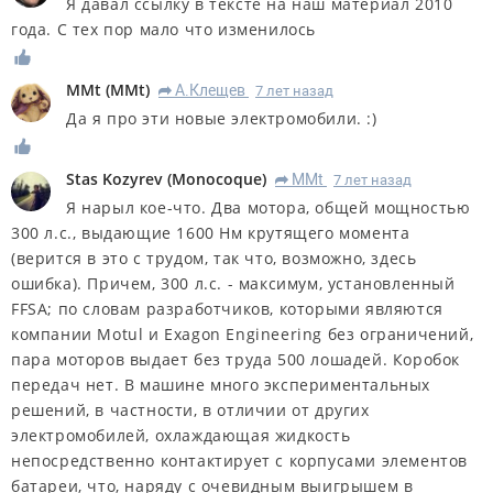
Я давал ссылку в тексте на наш материал 2010
года. С тех пор мало что изменилось
MMt
(
MMt
)
А.Клещев
7 лет назад
R
Да я про эти новые электромобили. :)
Stas Kozyrev
(
Monocoque
)
MMt
7 лет назад
R
Я нарыл кое-что. Два мотора, общей мощностью
300 л.с., выдающие 1600 Нм крутящего момента
(верится в это с трудом, так что, возможно, здесь
ошибка). Причем, 300 л.с. - максимум, установленный
FFSA; по словам разработчиков, которыми являются
компании Motul и Exagon Engineering без ограничений,
пара моторов выдает без труда 500 лошадей. Коробок
передач нет. В машине много экспериментальных
решений, в частности, в отличии от других
электромобилей, охлаждающая жидкость
непосредственно контактирует с корпусами элементов
батареи, что, наряду с очевидным выигрышем в