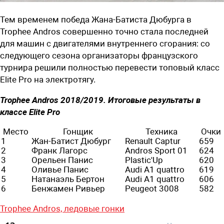
Тем временем победа Жана-Батиста Дюбурга в
Trophee Andros совершенно точно стала последней
для машин с двигателями внутреннего сгорания: со
следующего сезона организаторы французского
турнира решили полностью перевести топовый класс
Elite Pro на электротягу.
Trophee Andros 2018/2019. Итоговые результаты в
классе Elite Pro
Место
Гонщик
Техника
Очки
1
Жан-Батист Дюбург
Renault Captur
659
2
Франк Лагорс
Andros Sport 01
624
3
Орельен Панис
Plastiс'Up
620
4
Оливье Панис
Audi A1 quattro
619
5
Натанаэль Бертон
Audi A1 quattro
606
6
Бенжамен Ривьер
Peugeot 3008
582
Trophee Andros,
ледовые гонки