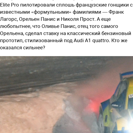
Elite Pro пилотировали сплошь французские гонщики с
известными «формульными» фамилиями — Франк
Лагорс, Орельен Панис и Николя Прост. А еще
любопытнее, что Оливье Панис, отец того самого
Орельена, сделал ставку на классический бензиновый
прототип, стилизованный под Audi A1 quattro. Кто же
оказался сильнее?