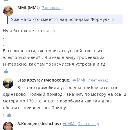
MMt
(
MMt
)
7 лет назад
Уже мало кто смеется над болидами Формулы-Е
Ну я бы так не сказал. :)
.
.
Есть ли, кстати, где почитать устройство этих
электромобилей?.. Я имею в виду трофеевских.
Интересно, как там трансмиссия устроена и тд.
Stas Kozyrev
(
Monocoque
)
MMt
7 лет назад
R
Все электромобили устроены приблизительно
одинаково. Полный привод - значит, по мотору на ось, 2
мотора по 170 л.с. А вот с коробками как там дела
обстоят - неизвестно. Поищу
1
А.Клещев
(
kleshchov
)
MMt
7 лет назад
R