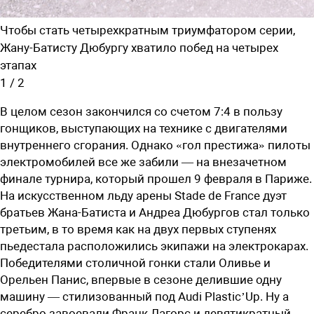
Чтобы стать четырехкратным триумфатором серии,
Жану-Батисту Дюбургу хватило побед на четырех
этапах
1
/
2
В целом сезон закончился со счетом 7:4 в пользу
гонщиков, выступающих на технике с двигателями
внутреннего сгорания. Однако «гол престижа» пилоты
электромобилей все же забили — на внезачетном
финале турнира, который прошел 9 февраля в Париже.
На искусственном льду арены Stade de France дуэт
братьев Жана-Батиста и Андреа Дюбургов стал только
третьим, в то время как на двух первых ступенях
пьедестала расположились экипажи на электрокарах.
Победителями столичной гонки стали Оливье и
Орельен Панис, впервые в сезоне делившие одну
машину — стилизованный под Audi Plastic’Up. Ну а
серебро завоевали Франк Лагорс и девятикратный