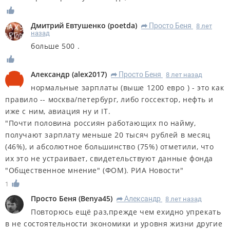
Дмитрий Евтушенко
(
poetda
)
Просто Беня
8 лет
R
назад
больше 500 .
Александр
(
alex2017
)
Просто Беня
8 лет назад
R
нормальные зарплаты (выше 1200 евро ) - это как
правило -- москва/петербург, либо госсектор, нефть и
иже с ним, авиация ну и IT.
"Почти половина россиян работающих по найму,
получают зарплату меньше 20 тысяч рублей в месяц
(46%), и абсолютное большинство (75%) отметили, что
их это не устраивает, свидетельствуют данные фонда
"Общественное мнение" (ФОМ). РИА Новости"
1
Просто Беня
(
Benya45
)
Александр
8 лет назад
R
Повторюсь ещё раз,прежде чем ехидно упрекать
в не состоятельности экономики и уровня жизни другие