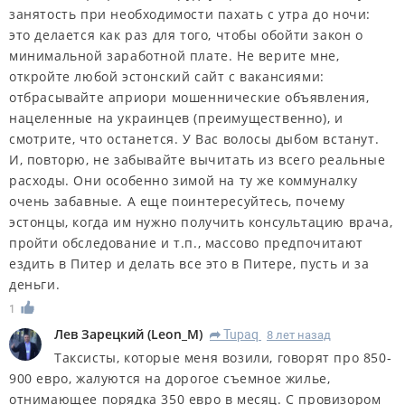
занятость при необходимости пахать с утра до ночи:
это делается как раз для того, чтобы обойти закон о
минимальной заработной плате. Не верите мне,
откройте любой эстонский сайт с вакансиями:
отбрасывайте априори мошеннические объявления,
нацеленные на украинцев (преимущественно), и
смотрите, что останется. У Вас волосы дыбом встанут.
И, повторю, не забывайте вычитать из всего реальные
расходы. Они особенно зимой на ту же коммуналку
очень забавные. А еще поинтересуйтесь, почему
эстонцы, когда им нужно получить консультацию врача,
пройти обследование и т.п., массово предпочитают
ездить в Питер и делать все это в Питере, пусть и за
деньги.
1
Лев Зарецкий
(
Leon_M
)
Tupaq
8 лет назад
R
Таксисты, которые меня возили, говорят про 850-
900 евро, жалуются на дорогое съемное жилье,
отнимающее порядка 350 евро в месяц. С провизором