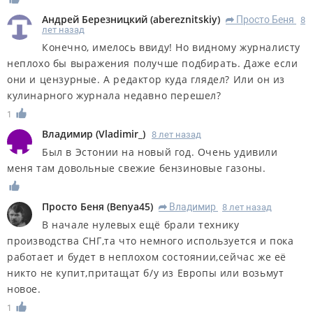
Андрей Березницкий
(
abereznitskiy
)
Просто Беня
8
R
лет назад
Конечно, имелось ввиду! Но видному журналисту
неплохо бы выражения получше подбирать. Даже если
они и цензурные. А редактор куда глядел? Или он из
кулинарного журнала недавно перешел?
1
Владимир
(
Vladimir_
)
8 лет назад
Был в Эстонии на новый год. Очень удивили
меня там довольные свежие бензиновые газоны.
Просто Беня
(
Benya45
)
Владимир
8 лет назад
R
В начале нулевых ещё брали технику
производства СНГ,та что немного используется и пока
работает и будет в неплохом состоянии,сейчас же её
никто не купит,притащат б/у из Европы или возьмут
новое.
1