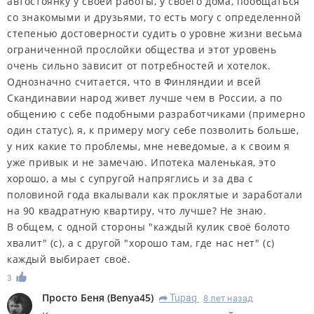
автостоянку у своей работы, у своего дома, пообщаться
со знакомыми и друзьями, то есть могу с определенной
степенью достоверности судить о уровне жизни весьма
ограниченной прослойки общества и этот уровень
очень сильно зависит от потребностей и хотелок.
Однозначно считается, что в Финляндии и всей
Скандинавии народ живет лучше чем в России, а по
общению с себе подобными разработчиками (примерно
один статус), я, к примеру могу себе позволить больше,
у них какие то проблемы, мне неведомые, а к своим я
уже привык и не замечаю. Ипотека маленькая, это
хорошо, а мы с супругой напряглись и за два с
половиной года вкалывали как проклятые и заработали
на 90 квадратную квартиру, что лучше? Не знаю.
В общем, с одной стороны "каждый кулик своё болото
хвалит" (с), а с другой "хорошо там, где нас нет" (с)
каждый выбирает своё.
3
Просто Беня
(
Benya45
)
Tupaq
8 лет назад
R