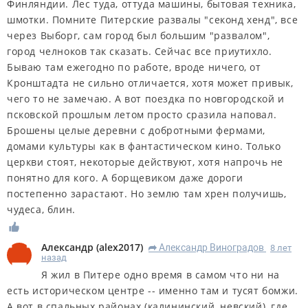
Финляндии. Лес туда, оттуда машины, бытовая техника,
шмотки. Помните Питерские развалы "секонд хенд", все
через Выборг, сам город был большим "развалом",
город челноков так сказать. Сейчас все приутихло.
Бываю там ежегодно по работе, вроде ничего, от
Кронштадта не сильно отличается, хотя может привык,
чего то не замечаю. А вот поездка по новгородской и
псковской прошлым летом просто сразила наповал.
Брошены целые деревни с добротными фермами,
домами культуры как в фантастическом кино. Только
церкви стоят, некоторые действуют, хотя напрочь не
понятно для кого. А борщевиком даже дороги
постепенно зарастают. Но землю там хрен получишь,
чудеса, блин.
Александр
(
alex2017
)
Александр Виноградов
8 лет
R
назад
Я жил в Питере одно время в самом что ни на
есть историческом центре -- именно там и тусят бомжи.
А вот в спальных районах (калининский, невский), где