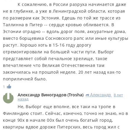
К сожалению, в России разруха начинается даже
не в глубинке, а уже в Ленинградской области, которая
по размерам как Эстония. Едешь по той же трассе из
Таллинна в Питер -- сердце кровью обливается. В
Эстонии отрадно -- вдоль дорог поля, аккуратные дома,
вместо борщевика Сосновского рапс или иные культуры
растут. Хорошо хоть в 15-16 году дорогу
отремонтировали на большей части пути. Выборг
представляет собой печальное зрелище, такое
впечатление что Великая Отечественная там
закончилась на прошлой неделе. 20 лет назад как-то
поприличней было.
1
Александр Виноградов
(
Trosha
)
Александр
8 лет
R
назад
Не, Выборг еще вполне, все таки на тропе в
Финляндию стоит. Сейчас, конечно, точно не знаю, но в
конце 90х в начале 00х был очень богатый город,
квартиры вдвое дороже Питерских, весь город жил с