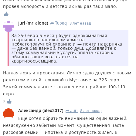
провёл молодость и детство их как раз таки мало.
Juri
(
mr_alone
)
Tupaq
8 лет назад
R
За 350 евро в месяц будет однокомнатная
квартирка в панельном доме на
неблагополучной окраине и — почти наверняка
— даже без ванной, только душ. Добавляйте к
этому коммунальные услуги, оплата которых
обычно также возлагается на
квартиросъемщика.
Наглая ложь и провокация. Лично сдаю двушку с новым
ремонтом и всей техникой в Мустамяе за 325 евро.
Зимой коммунальные с отоплением в районе 100-110
евро.
2
Александр
(
alex2017
)
Juri
8 лет назад
R
Еще хотел обратить внимание на один важный,
незаслуженно забытый момент. Существенная часть
расходов семьи -- ипотека и доступность жилья. В