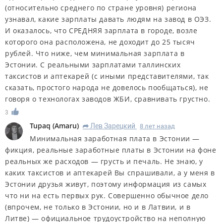
(относительно среднего по стране уровня) региона
узнавал, какие зарплаты давать людям на завод в ОЭЗ.
И оказалось, что СРЕДНЯЯ зарплата в городе, возле
которого она расположена, не доходит до 25 тысяч
рублей. Что ниже, чем минимальная зарплата в
Эстонии. С реальными зарплатами таллинских
таксистов и аптекарей (с иными представителями, так
сказать, простого народа не довелось пообщаться), не
говоря о технологах заводов ЖБИ, сравнивать грустно.
3
Tupaq
(
Amaru
)
Лев Зарецкий
8 лет назад
R
Минимальная заработная плата в Эстонии —
фикция, реальные заработные платы в Эстонии на фоне
реальных же расходов — грусть и печаль. Не знаю, у
каких таксистов и аптекарей Вы спрашивали, а у меня в
Эстонии друзья живут, поэтому информация из самых
что ни на есть первых рук. Совершенно обычное дело
(впрочем, не только в Эстонии, но и в Латвии, и в
Литве) — официальное трудоустройство на неполную