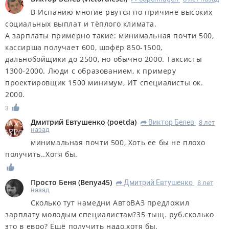
В Испанию многие рвутся по причине высоких
социальных выплат и тёплого климата.
А зарплаты примерно такие: минимальная почти 500,
кассирша получает 600, шофёр 850-1500,
дальнобойщики до 2500, но обычно 2000. Таксисты
1300-2000. Люди с образованием, к примеру
проектировщик 1500 минимум, ИТ специалисты ок.
2000.
3
Дмитрий Евтушенко
(
poetda
)
Виктор Белев
8 лет
R
назад
минимальная почти 500, Хоть ее бы не плохо
получить..Хотя бы.
Просто Беня
(
Benya45
)
Дмитрий Евтушенко
8 лет
R
назад
Сколько тут намедни АвтоВАЗ предложил
зарплату молодым специалистам?35 тыщ. руб.сколько
это в евро? Ещё получить надо,хотя бы.