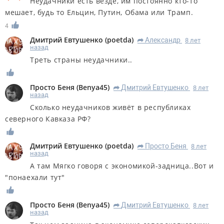
Неудачники есть везде, им постоянно кто-то
мешает, будь то Ельцин, Путин, Обама или Трамп.
4
Дмитрий Евтушенко
(
poetda
)
Александр
8 лет
R
назад
Треть страны неудачники..
Просто Беня
(
Benya45
)
Дмитрий Евтушенко
8 лет
R
назад
Сколько неудачников живёт в республиках
северного Кавказа РФ?
Дмитрий Евтушенко
(
poetda
)
Просто Беня
8 лет
R
назад
А там Мягко говоря с экономикой-задница..Вот и
"понаехали тут"
Просто Беня
(
Benya45
)
Дмитрий Евтушенко
8 лет
R
назад