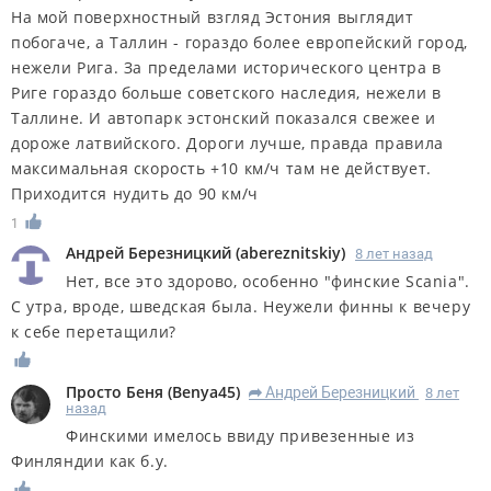
На мой поверхностный взгляд Эстония выглядит
побогаче, а Таллин - гораздо более европейский город,
нежели Рига. За пределами исторического центра в
Риге гораздо больше советского наследия, нежели в
Таллине. И автопарк эстонский показался свежее и
дороже латвийского. Дороги лучше, правда правила
максимальная скорость +10 км/ч там не действует.
Приходится нудить до 90 км/ч
1
Андрей Березницкий
(
abereznitskiy
)
8 лет назад
Нет, все это здорово, особенно "финские Scania".
С утра, вроде, шведская была. Неужели финны к вечеру
к себе перетащили?
Просто Беня
(
Benya45
)
Андрей Березницкий
8 лет
R
назад
Финскими имелось ввиду привезенные из
Финляндии как б.у.