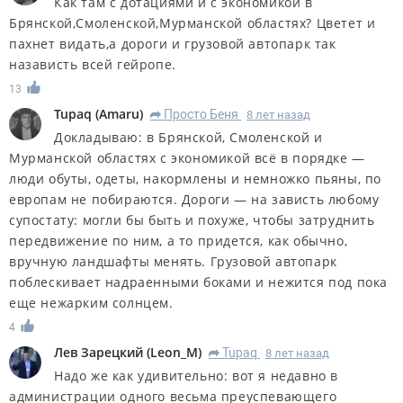
Как там с дотациями и с экономикой в
Брянской,Смоленской,Мурманской областях? Цветет и
пахнет видать,а дороги и грузовой автопарк так
назависть всей гейропе.
13
Tupaq
(
Amaru
)
Просто Беня
8 лет назад
R
Докладываю: в Брянской, Смоленской и
Мурманской областях с экономикой всё в порядке —
люди обуты, одеты, накормлены и немножко пьяны, по
европам не побираются. Дороги — на зависть любому
супостату: могли бы быть и похуже, чтобы затруднить
передвижение по ним, а то придется, как обычно,
вручную ландшафты менять. Грузовой автопарк
поблескивает надраенными боками и нежится под пока
еще нежарким солнцем.
4
Лев Зарецкий
(
Leon_M
)
Tupaq
8 лет назад
R
Надо же как удивительно: вот я недавно в
администрации одного весьма преуспевающего