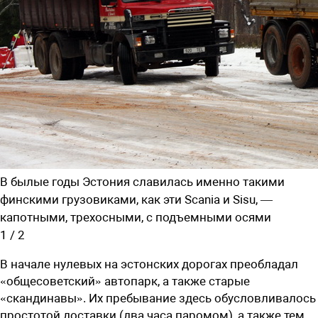
В былые годы Эстония славилась именно такими
финскими грузовиками, как эти Scania и Sisu, —
капотными, трехосными, с подъемными осями
1
/
2
В начале нулевых на эстонских дорогах преобладал
«общесоветский» автопарк, а также старые
«скандинавы». Их пребывание здесь обусловливалось
простотой доставки (два часа паромом), а также тем,