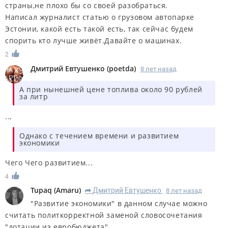
страны,не плохо бы со своей разобраться.
Написал журналист статью о грузовом автопарке
Эстонии, какой есть такой есть, так сейчас будем
спорить кто лучше живёт.Давайте о машинах.
2
Дмитрий Евтушенко
(
poetda
)
8 лет назад
А при нынешней цене топлива около 90 рублей
за литр
..,
Однако с течением времени и развитием
экономики
Чего Чего развитием...
4
Tupaq
(
Amaru
)
Дмитрий Евтушенко
8 лет назад
R
"Развитие экономики" в данном случае можно
считать политкорректной заменой словосочетания
"дотации из евробюджета".