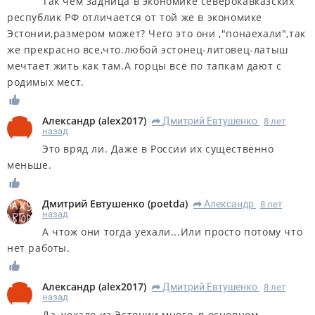
Так чем задница в экономике северокавказских
республик РФ отличается от той же в экономике
Эстонии,размером может? Чего это они ,"понаехали",так
же прекрасно все,что.любой эстонец-литовец-латыш
мечтает жить как там.А горцы всё по тапкам дают с
родимых мест.
Александр
(
alex2017
)
Дмитрий Евтушенко
8 лет
R
назад
Это вряд ли. Даже в России их существенно
меньше.
Дмитрий Евтушенко
(
poetda
)
Александр
8 лет
R
назад
А чтож они тогда уехали...Или просто потому что
нет работы.
Александр
(
alex2017
)
Дмитрий Евтушенко
8 лет
R
назад
Да, уехало из Эстонии много, в основном