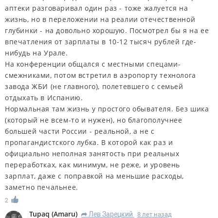
аптеки разговаривал один раз - тоже жалуется на
жизнь, но в переложении на реалии отечественной
глубинки - на довольно хорошую. Посмотрел бы я на ее
впечатления от зарплаты в 10-12 тысяч рублей где-
нибудь на Урале.
На конференции общался с местными спецами-
смежниками, потом встретил в аэропорту технолога
завода ЖБИ (не главного), полетевшего с семьей
отдыхать в Испанию.
Нормальная там жизнь у простого обывателя. Без шика
(который не всем-то и нужен), но благополучнее
большей части России - реальной, а не с
пропагандистского лубка. В которой как раз и
официально неполная занятость при реальных
переработках, как минимум, не реже, и уровень
зарплат, даже с поправкой на меньшие расходы,
заметно печальнее.
2
Tupaq
(
Amaru
)
Лев Зарецкий
8 лет назад
R