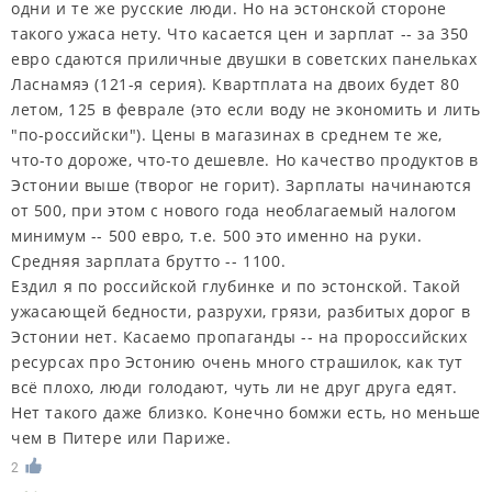
одни и те же русские люди. Но на эстонской стороне
такого ужаса нету. Что касается цен и зарплат -- за 350
евро сдаются приличные двушки в советских панельках
Ласнамяэ (121-я серия). Квартплата на двоих будет 80
летом, 125 в феврале (это если воду не экономить и лить
"по-российски"). Цены в магазинах в среднем те же,
что-то дороже, что-то дешевле. Но качество продуктов в
Эстонии выше (творог не горит). Зарплаты начинаются
от 500, при этом с нового года необлагаемый налогом
минимум -- 500 евро, т.е. 500 это именно на руки.
Средняя зарплата брутто -- 1100.
Ездил я по российской глубинке и по эстонской. Такой
ужасающей бедности, разрухи, грязи, разбитых дорог в
Эстонии нет. Касаемо пропаганды -- на пророссийских
ресурсах про Эстонию очень много страшилок, как тут
всё плохо, люди голодают, чуть ли не друг друга едят.
Нет такого даже близко. Конечно бомжи есть, но меньше
чем в Питере или Париже.
2