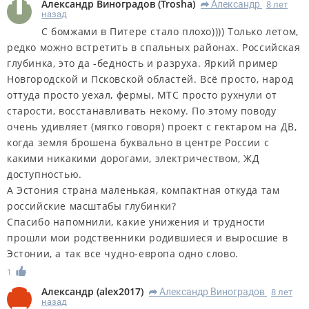
Александр Виноградов
(
Trosha
)
Александр
8 лет
R
назад
С бомжами в Питере стало плохо)))) Только летом,
редко можно встретить в спальных районах. Российская
глубинка, это да -бедность и разруха. Яркий пример
Новгородской и Псковской областей. Всё просто, народ
оттуда просто уехал, фермы, МТС просто рухнули от
старости, восстанавливать некому. По этому поводу
очень удивляет (мягко говоря) проект с гектаром на ДВ,
когда земля брошена буквально в центре России с
какими никакими дорогами, электричеством, ЖД
доступностью.
А Эстония страна маленькая, компактная откуда там
российские масштабы глубинки?
Спасибо напомнили, какие унижения и трудности
прошли мои родственники родившиеся и выросшие в
Эстонии, а так все чудно-европа одно слово.
1
Александр
(
alex2017
)
Александр Виноградов
8 лет
R
назад