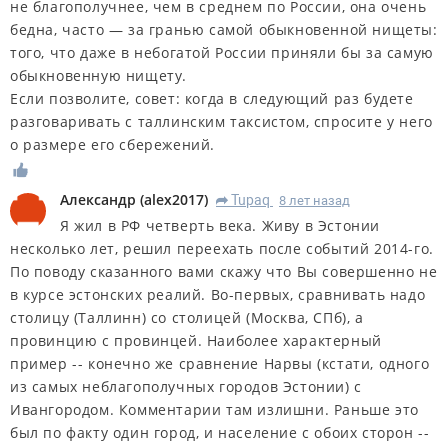
не благополучнее, чем в среднем по России, она очень
бедна, часто — за гранью самой обыкновенной нищеты:
того, что даже в небогатой России приняли бы за самую
обыкновенную нищету.
Если позволите, совет: когда в следующий раз будете
разговаривать с таллинским таксистом, спросите у него
о размере его сбережений.
Александр
(
alex2017
)
Tupaq
8 лет назад
R
Я жил в РФ четверть века. Живу в Эстонии
несколько лет, решил переехать после событий 2014-го.
По поводу сказанного вами скажу что Вы совершенно не
в курсе эстонских реалий. Во-первых, сравнивать надо
столицу (Таллинн) со столицей (Москва, СПб), а
провинцию с провинцей. Наиболее характерный
пример -- конечно же сравнение Нарвы (кстати, одного
из самых неблагополучных городов Эстонии) с
Ивангородом. Комментарии там излишни. Раньше это
был по факту один город, и население с обоих сторон --