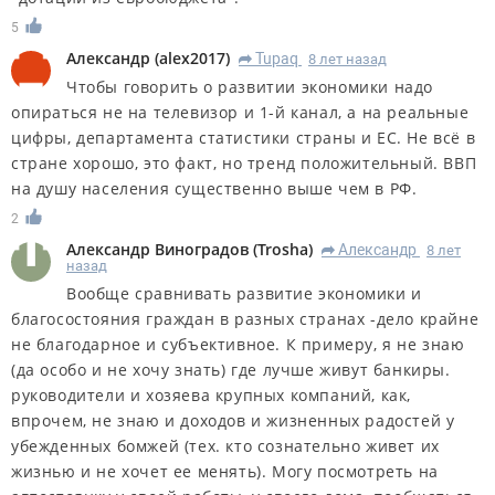
5
Александр
(
alex2017
)
Tupaq
8 лет назад
R
Чтобы говорить о развитии экономики надо
опираться не на телевизор и 1-й канал, а на реальные
цифры, департамента статистики страны и ЕС. Не всё в
стране хорошо, это факт, но тренд положительный. ВВП
на душу населения существенно выше чем в РФ.
2
Александр Виноградов
(
Trosha
)
Александр
8 лет
R
назад
Вообще сравнивать развитие экономики и
благосостояния граждан в разных странах -дело крайне
не благодарное и субъективное. К примеру, я не знаю
(да особо и не хочу знать) где лучше живут банкиры.
руководители и хозяева крупных компаний, как,
впрочем, не знаю и доходов и жизненных радостей у
убежденных бомжей (тех. кто сознательно живет их
жизнью и не хочет ее менять). Могу посмотреть на