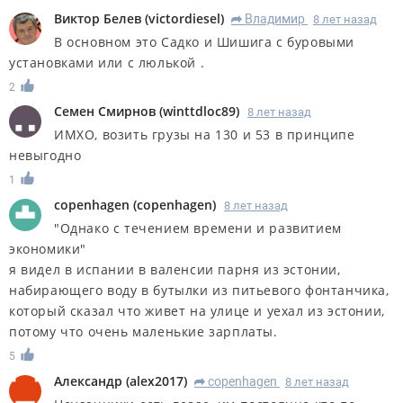
Виктор Белев
(
victordiesel
)
Владимир
8 лет назад
R
В основном это Садко и Шишига с буровыми
установками или с люлькой .
2
Семен Смирнов
(
winttdloc89
)
8 лет назад
ИМХО, возить грузы на 130 и 53 в принципе
невыгодно
1
copenhagen
(
copenhagen
)
8 лет назад
"Однако с течением времени и развитием
экономики"
я видел в испании в валенсии парня из эстонии,
набирающего воду в бутылки из питьевого фонтанчика,
который сказал что живет на улице и уехал из эстонии,
потому что очень маленькие зарплаты.
5
Александр
(
alex2017
)
copenhagen
8 лет назад
R