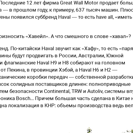
Последние 12 лет фирма Great Wall Motor продает боль
 — в прошлом году, к примеру, 637 тысяч машин. Плюс
ены появился суббренд Haval — то есть have all, «иметь
износить «Хавейл». А что смешного в слове «хавал»?
нд. По-китайски Haval звучит как «Хафу», то есть «пар
ины будут продвигать в России, Австралии, Южной
 и флагманские Haval H9 и Н8 собирают на головном
от Пекина, в провинции Хэбэй, а Haval Н6 и Н2 —
еханические коробки передач — собственной разработк
писок солидных поставщиков длинен: полноприводные
м безопасности Continental, TRW и Autoliv, сис­темы вп
оника Bosch... Причем большая часть сделана в Китае 
на локализация в КНР: объемы производства ведь вел