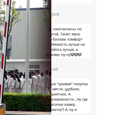
Григорий
Тойота хоть и «окитаелась» но
осталась Тойотой, Тенет явно
притянули по баллам, комфорт
лучше, управляемость лучше на
бездорожье Тойота лучше, а
баллов одинаково, ну-ну🤡🤡🤡
Дмитрий
Смущает только "кривая" покупка
Тойоты. А так мягче, удобнее,
расход куда приятнее. А
предельные возможности...Ну где
сейчас, при засилье камер,
выкручивать матку?) А, ну и
пресловутую ликвидность тоже не