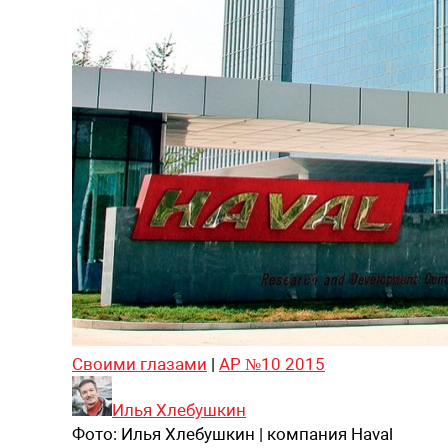
Своими глазами
|
АР №10 2015
Илья Хлебушкин
Фото:
Илья Хлебушкин | компания Haval