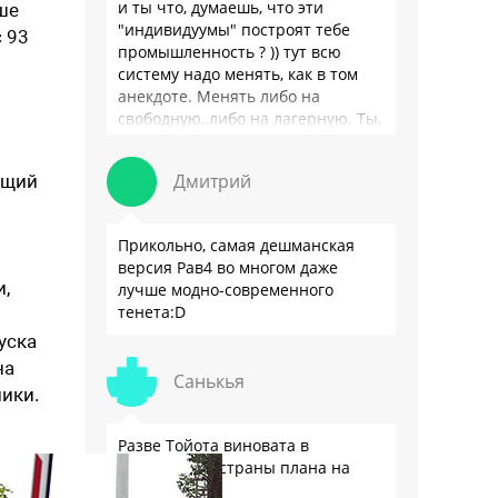
и ты что, думаешь, что эти
ше
"индивидуумы" построят тебе
 93
промышленность ? )) тут всю
систему надо менять, как в том
анекдоте. Менять либо на
свободную, либо на лагерную. Ты,
я так понимаю, …
Дмитрий
ящий
Прикольно, самая дешманская
версия Рав4 во многом даже
и,
лучше модно-современного
тенета:D
уска
на
Санькья
ики.
Разве Тойота виновата в
отсутствии у страны плана на
будущее?