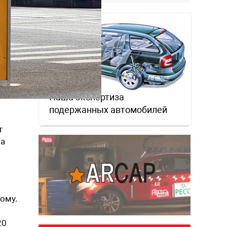
забываем.
Наша экспертиза
подержанных автомобилей
т
на
ому.
20