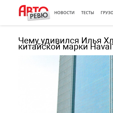
НОВОСТИ
ТЕСТЫ
ГРУЗ
Чему удивился Илья Х
китайской марки Haval