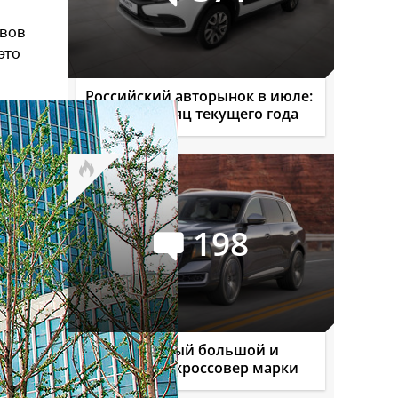
овов
это
Российский авторынок в июле:
лучший месяц текущего года
198
Audi Q9: самый большой и
роскошный кроссовер марки