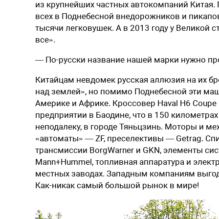
из крупнейших частных автокомпаний Китая. 
всех в Поднебесной внедорожников и пикапов
тысячи легковушек. А в 2013 году у Великой ст
все».
— По-русски название нашей марки нужно про
Китайцам невдомек русская аллюзия на их бре
над землей», но помимо Поднебесной эти маш
Америке и Африке. Кроссовер Haval Н6 Coupe
предприятии в Баодине, что в 150 километрах 
неподалеку, в городе Тяньцзинь. Моторы и м
«автоматы» — ZF, преселективы — Getrag. С
трансмиссии BorgWarner и GKN, элементы систе
Mann+Hummel, топ­ливная аппаратура и электр
местных заводах. Западным компаниям выгод
Как-никак самый большой рынок в мире!