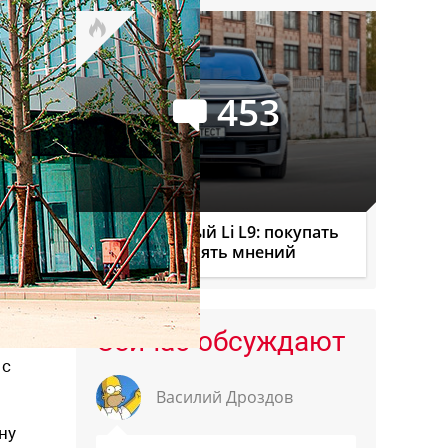
453
Официальный Li L9: покупать
или нет? Девять мнений
Сейчас обсуждают
 с
Василий Дроздов
ну