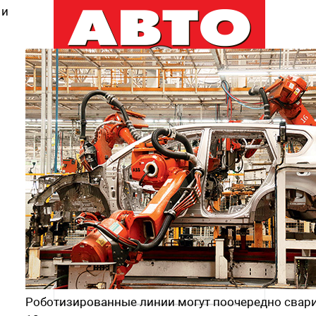
 и
Рассылка
Лучшие материалы Авторевю — в
вашем почтовом ящике
Предоставляя e-mail, вы подтверждаете
свое согласие с условиями
политики
конфиденциальности
Роботизированные линии могут поочередно свари