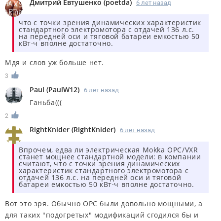
Дмитрий Евтушенко
(
poetda
)
6 лет назад
что с точки зрения динамических характеристик
стандартного электромотора с отдачей 136 л.с.
на передней оси и тяговой батареи емкостью 50
кВт·ч вполне достаточно.
Мдя и слов уж больше нет.
3
Paul
(
PaulW12
)
6 лет назад
Ганьба(((
2
RightKnider
(
RightKnider
)
6 лет назад
Впрочем, едва ли электрическая Mokka OPC/VXR
станет мощнее стандартной модели: в компании
считают, что с точки зрения динамических
характеристик стандартного электромотора с
отдачей 136 л.с. на передней оси и тяговой
батареи емкостью 50 кВт·ч вполне достаточно.
Вот это зря. Обычно OPC были довольно мощными, а
для таких "подогретых" модификаций сгодился бы и