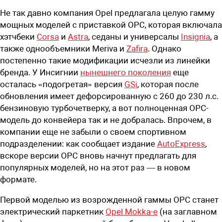
Не так давно компания Opel предлагала целую гамму
мощных моделей с приставкой OPC, которая включала
хэтчбеки
Corsa
и
Astra
, седаны и универсалы
Insignia
, а
также однообъемники Meriva и
Zafira
. Однако
постепенно такие модификации исчезли из линейки
бренда. У Инсигнии
нынешнего поколения
еще
осталась «подогретая» версия
GSi
, которая после
обновления имеет дефорсированную с 260 до 230 л.с.
бензиновую турбочетверку, а вот полноценная OPC-
модель до конвейера так и не добралась. Впрочем, в
компании еще не забыли о своем спортивном
подразделении: как сообщает издание
AutoExpress
,
вскоре версии OPC вновь начнут предлагать для
популярных моделей, но на этот раз — в новом
формате.
Первой моделью из возрожденной гаммы OPC станет
электрический паркетник
Opel Mokka-e
(на заглавном