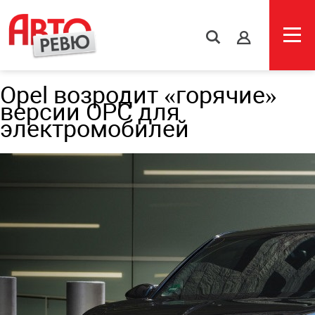
s
Opel возродит «горячие»
версии OPC для
электромобилей