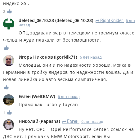
индекс GSi.
3
deleted_06.10.23
(
deleted_06.10.23
)
RightKnider
6 лет
R
назад
ОПЦ задавали жар в немецком непремиум классе.
Фольц и Ауди плакали от беспомощности.
Игорь Никонов
(
IgorNik71
)
6 лет назад
Молодцы, они и по надежности хороши, мокка в
Германии в тройку лидеров по надежности вошла. Да и
новая линейка их авто весьма симпатичная.
Евген
(
WeltBMW
)
6 лет назад
Прямо как Turbo у Taycan
1
Николай
(
Papasha
)
Евген
6 лет назад
R
Ну нет, OPC = Opel Performance Center, ссылок на
ДВС нет. Прям как у BMW Motorsport, если Вы