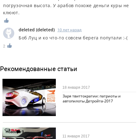
погрузочная высота. У арабов похоже деньги куры не
клюют.
deleted
(
deleted
)
10 лет назад
Боб Луц и ко что-то совсем берега попутали :-(
2
Рекомендованные статьи
Выставки
3
18 января 2017
Заря твиттократии: патриоты и
автопилоты Детройта-2017
Новости
9
11 января 2017