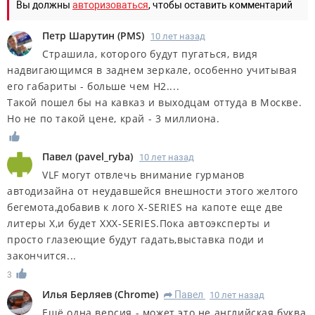
Вы должны
авторизоваться
, чтобы оставить комментарий
Петр Шарутин
(
PMS
)
10 лет назад
Страшила, которого будут пугаться, видя
надвигающимся в заднем зеркале, особенно учитывая
его габариты - больше чем Н2....
Такой пошел бы на кавказ и выходцам оттуда в Москве.
Но не по такой цене, край - 3 миллиона.
Павел
(
pavel_ryba
)
10 лет назад
VLF могут отвлечь внимание гурманов
автодизайна от неудавшейся внешности этого желтого
бегемота,добавив к лого X-SERIES на капоте еще две
литеры Х,и будет ХХХ-SERIES.Пока автоэксперты и
просто глазеющие будут гадать,выставка поди и
закончится...
3
Илья Берляев
(
Chrome
)
Павел
10 лет назад
R
Ещё одна версия - может это не английская буква