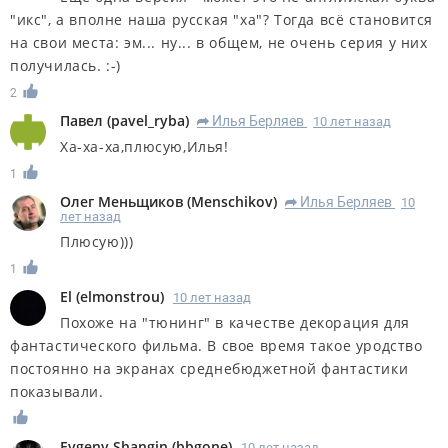
"икс", а вполне наша русская "ха"? Тогда всё становится
на свои места: эм... ну... в общем, не очень серия у них
получилась. :-)
2
Павел
(
pavel_ryba
)
Илья Берляев
10 лет назад
R
Ха-ха-ха,плюсую,Илья!
1
Олег Меньщиков
(
Menschikov
)
Илья Берляев
10
R
лет назад
Плюсую)))
1
El
(
elmonstrou
)
10 лет назад
Похоже на "тюнинг" в качестве декорация для
фантастического фильма. В свое время такое уродство
постоянно на экранах среднебюджетной фантастики
показывали.
Evgeny Shangin
(
bbgone
)
10 лет назад