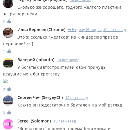
Сколько же хорошего, годного желтого пластика
зазря перевели...
2
Илья Берляев
(
Chrome
)
Evgeny Shangin
10 лет назад
R
Это ж сколько "желтков" из Киндерсюрпризов
перевели! >:-[
1
Валерий
(
Jobauto
)
10 лет назад
У богатых автостроителей свои причуды,
ведущие их к банкротству.
3
Сергей Чеч
(
SergeyCh
)
10 лет назад
Как-то он недостаточно брутален на мой взгляд
3
Sergei
(
Solomon
)
10 лет назад
"Впечатляет" ширина проема багажника и