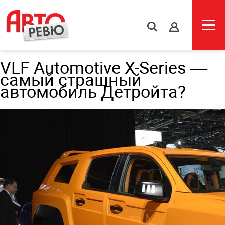
s
VLF Automotive X-Series —
самый страшный
автомобиль Детройта?