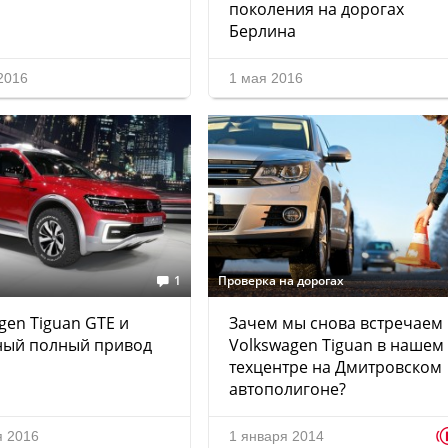
поколения на дорогах
Берлина
2016
1 мая 2016
1
Проверка на дорогах
gen Tiguan GTE и
Зачем мы снова встречаем
ный полный привод
Volkswagen Tiguan в нашем
техцентре на Дмитровском
автополигоне?
я 2016
1 января 2014