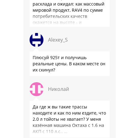
расклада и ожидал: как массовый
мировой продукт, RAV4 по сумме
потребительских качеств
окажется на высоте - и
комфортнее, и продуманнее (если
такое слово …
Alexey_S
Плюсуй 925т и получишь
реальные цены. В каком месте он
их скинул?
Николай
Да где ж вы такие трассы
находите и как по ним ездите, что
2.0 л тойоты не хватает? У меня
казённая машина Октаха с 1.6 на
АКП с 110 л.с.. …