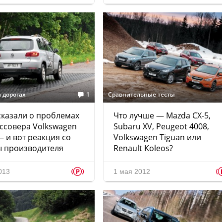
 дорогах
1
Сравнительные тесты
казали о проблемах
Что лучше — Mazda CX-5,
ссовера Volkswagen
Subaru XV, Peugeot 4008,
— и вот реакция со
Volkswagen Tiguan или
ы производителя
Renault Koleos?
p
013
1 мая 2012