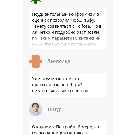
Неудивительный конформизм в
оценках позволил Чер…, тьфу,
Тенету сравняться с Тойота. Но в
АР четко и подробно расписали
по каким параметрам китайский
RAV4 превосходит подлинного
китайца: лучше и комфортнее
подвеска едет ровно и приятно …
Леопольд
Уже выучил как писать
правильно клона Чери?
незакостинелый ты не наш
Тимур
Ожидаемо. По крайней мере, я в
голосовании ровно такого