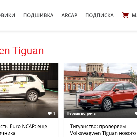
ОВИКИ
ПОДШИВКА
ARCAP
ПОДПИСКА
М
en Tiguan
1
Первая встреча
сты Euro NCAP: еще
Тигуанство: проверяем
ичника
Volkswagwen Tiguan нового