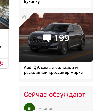
Буханку
199
?
p
Audi Q9: самый большой и
роскошный кроссовер марки
Сейчас обсуждают
Чёрнов