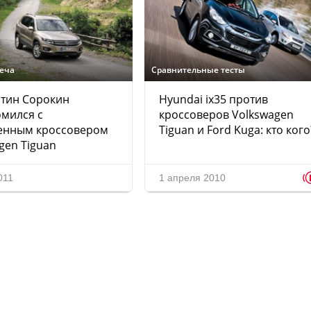
реча
Сравнительные тесты
нтин Сорокин
Hyundai ix35 против
мился с
кроссоверов Volkswagen
енным кроссовером
Tiguan и Ford Kuga: кто кого
gen Tiguan
011
1 апреля 2010