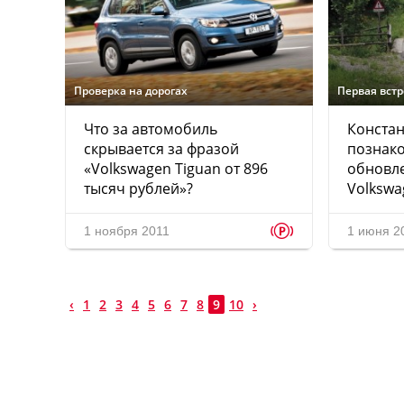
Проверка на дорогах
Первая вст
Что за автомобиль
Конста
скрывается за фразой
познако
«Volkswagen Tiguan от 896
обновл
тысяч рублей»?
Volkswa
p
1 ноября 2011
1 июня 2
‹
1
2
3
4
5
6
7
8
9
10
›