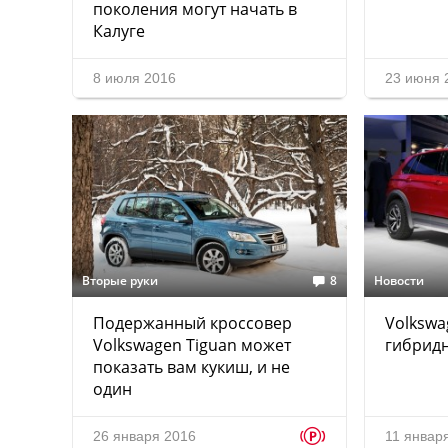
поколения могут начать в
Калуге
8 июля 2016
23 июня 
Вторые руки
8
Новости
Подержанный кроссовер
Volkswa
Volkswagen Tiguan может
гибрид
показать вам кукиш, и не
один
p
26 января 2016
11 январ