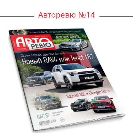
Авторевю №14