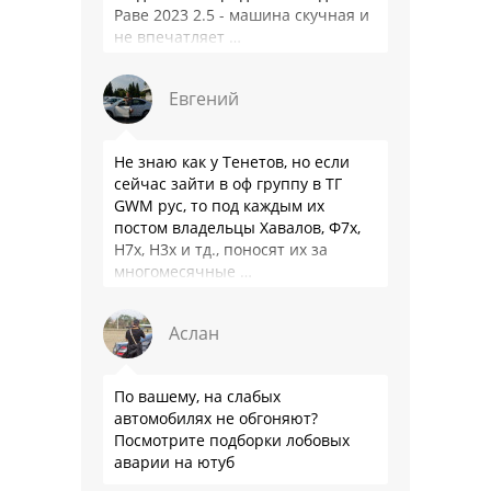
Раве 2023 2.5 - машина скучная и
не впечатляет …
Евгений
Не знаю как у Тенетов, но если
сейчас зайти в оф группу в ТГ
GWM рус, то под каждым их
постом владельцы Хавалов, Ф7х,
Н7х, Н3х и тд., поносят их за
многомесячные …
Аслан
По вашему, на слабых
автомобилях не обгоняют?
Посмотрите подборки лобовых
аварии на ютуб