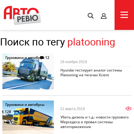
s
Поиск по тегу
platooning
Грузовики и автобусы
12
18 ноября 2019
Hyundai тестирует аналог системы
Platooning на тягачах Xcient
Грузовики и автобусы
p
21 марта 2019
128
Убить дизель и т.д.: новости грузового
Мерседеса и провал системы
автоторможения